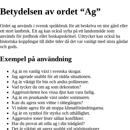
Betydelsen av ordet “Ag”
Ordet ag används i svensk språkbruk för att beskriva en stor gård eller
ett stort lantbruk. Ett ag kan också syfta på ett landområde som
används för jordbruk eller boskapsskötsel. Uttrycket kan också ha
historiska kopplingar till äldre tider då det var vanligt med stora gårdar
och gods.
Exempel på användning
Ag är en vanlig växt i svenska skogar.
Jag agerade snabbt för att rädda situationen.
Ag är viktigt för bin och andra pollinerare.
Vad tycker du om ag som dekoration?
Aggressiviteten hos vissa djur kan vara farlig.
Ag är en prunkande växt under sommaren.
Kan du agera som vittne i rättegången?
Vi måste agera för att stoppa klimatförändringarna.
Ag är en symbol för styrka och uthållighet.
Aggressive toner löser sällan konflikter.
Har du provat att odla ag i din trädgård?
Det är viktigt att agera snabbt vid nödsituationer.