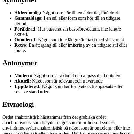
Ålderdomlig:
Något som hör till en äldre tid, föråldrad.
Gammaldags:
I en stil eller form som hör till en tidigare
period.
Föråldrad:
Har passerat sin bäst-före-datum, inte längre
aktuell.
Omodernt:
Något som inte längre är i takt med sin samtid.
Retro:
En återgång till eller imitering av en tidigare stil eller
mode.
Antonymer
Modern:
Något som är aktuellt och anpassat till nutiden
Aktuell:
Något som är relevant och nuvarande
Uppdaterad:
Något som har förnyats och anpassats efter
senaste standarder
Etymologi
Ordet anakronistisk härstammar från det grekiska ordet
anachronismos, som betyder något som är ur tiden. I svensk
användning syftar anakronistisk på något som är omodernt eller inte
passar in i den aktuella tidsperioden. Det kan exempelvis handla om