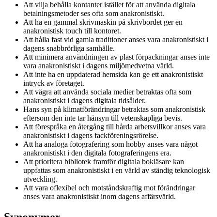
Att vilja behålla kontanter istället för att använda digitala
betalningsmetoder ses ofta som anakronistiskt.
Att ha en gammal skrivmaskin på skrivbordet ger en
anakronistisk touch till kontoret.
Att hålla fast vid gamla traditioner anses vara anakronistiskt i
dagens snabbrörliga samhälle.
Att minimera användningen av plast förpackningar anses inte
vara anakronistiskt i dagens miljömedvetna värld.
Att inte ha en uppdaterad hemsida kan ge ett anakronistiskt
intryck av företaget.
Att vägra att använda sociala medier betraktas ofta som
anakronistiskt i dagens digitala tidsålder.
Hans syn på klimatförändringar betraktas som anakronistisk
eftersom den inte tar hänsyn till vetenskapliga bevis.
Att förespråka en återgång till hårda arbetsvillkor anses vara
anakronistiskt i dagens fackföreningsrörelse.
Att ha analoga fotografering som hobby anses vara något
anakronistiskt i den digitala fotograferingens era.
Att prioritera bibliotek framför digitala bokläsare kan
uppfattas som anakronistiskt i en värld av ständig teknologisk
utveckling.
Att vara oflexibel och motståndskraftig mot förändringar
anses vara anakronistiskt inom dagens affärsvärld.
Synonymer