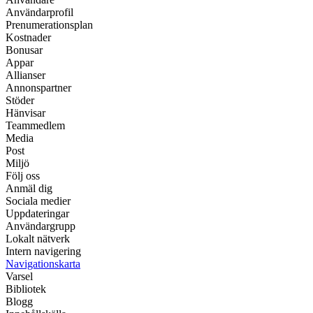
Användarprofil
Prenumerationsplan
Kostnader
Bonusar
Appar
Allianser
Annonspartner
Stöder
Hänvisar
Teammedlem
Media
Post
Miljö
Följ oss
Anmäl dig
Sociala medier
Uppdateringar
Användargrupp
Lokalt nätverk
Intern navigering
Navigationskarta
Varsel
Bibliotek
Blogg