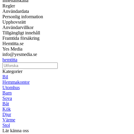
Innehållskälla
Regler
Användardata
Personlig information
Upphovsrätt
Användarvillkor
Tillgängligt innehåll
Framtida försäkring
Hemtitta.se
Yes Media
info@yesmedia.se
hemtitta
Kategorier
Bil
Hemmakontor
Utomhus
Barn
Sova
Båt
Kök
Djur
Värme
Stol
Lär känna oss