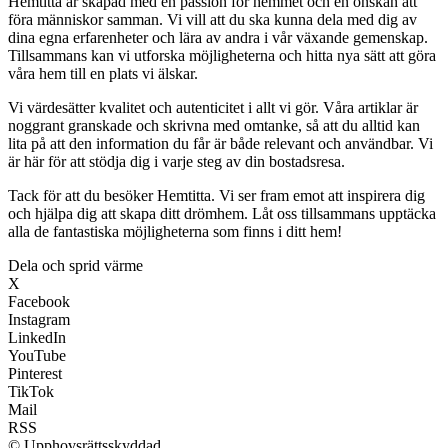
Hemtitta är skapad med en passion för hemmet och en önskan att
föra människor samman. Vi vill att du ska kunna dela med dig av
dina egna erfarenheter och lära av andra i vår växande gemenskap.
Tillsammans kan vi utforska möjligheterna och hitta nya sätt att göra
våra hem till en plats vi älskar.
Vi värdesätter kvalitet och autenticitet i allt vi gör. Våra artiklar är
noggrant granskade och skrivna med omtanke, så att du alltid kan
lita på att den information du får är både relevant och användbar. Vi
är här för att stödja dig i varje steg av din bostadsresa.
Tack för att du besöker Hemtitta. Vi ser fram emot att inspirera dig
och hjälpa dig att skapa ditt drömhem. Låt oss tillsammans upptäcka
alla de fantastiska möjligheterna som finns i ditt hem!
Dela och sprid värme
X
Facebook
Instagram
LinkedIn
YouTube
Pinterest
TikTok
Mail
RSS
© Upphovsrättsskyddad.