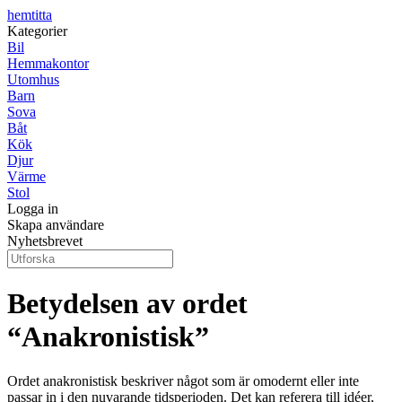
hemtitta
Kategorier
Bil
Hemmakontor
Utomhus
Barn
Sova
Båt
Kök
Djur
Värme
Stol
Logga in
Skapa användare
Nyhetsbrevet
Betydelsen av ordet
“Anakronistisk”
Ordet anakronistisk beskriver något som är omodernt eller inte
passar in i den nuvarande tidsperioden. Det kan referera till idéer,