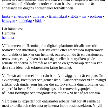
att använda föråldrade metoder eller att ha åsikter som inte är
anpassade till dagens normer eller förhållanden.
lunka
•
antecipera
•
tillfyllest
•
tärningskast
•
stötta
•
my
•
pogrom
•
ledsagan
•
underlag
•
häda
•
Lär känna oss
Hemtitta
hemtitta
Välkommen till Hemtitta, din digitala plattform för allt som rör
bostäder och inredning. Här strävar vi efter att erbjuda inspirerande
och praktiska insikter om hemmet, oavsett om du är en passionerad
renoverare, en nybliven bostadsägare eller bara nyfiken på de
senaste trenderna. Vårt mål är att skapa en gemenskap där alla kan
dela sina idéer och erfarenheter kring hemmet.
Vi förstår att hemmet är mer än bara fyra väggar; det är en plats för
avkoppling, kreativitet och gemenskap. Därför erbjuder vi en mängd
artiklar och guider som hjälper dig att förverkliga dina drömmar om
ett perfekt hem. Från inredningstips och renoveringsprojekt till
hållbara lösningar och trädgårdsinspiration – vi har något för alla.
Vårt team av experter och entusiaster arbetar hårt för att samla de
mest aktuella och relevanta nyheterna inom bostadssektorn. Vi vill