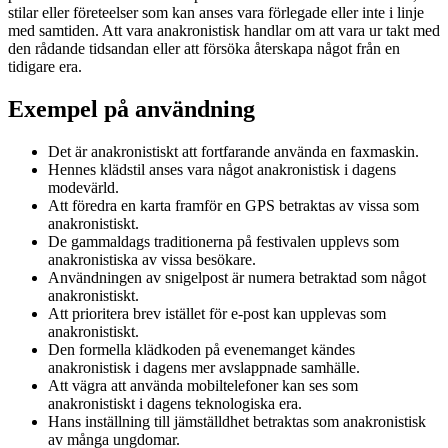
stilar eller företeelser som kan anses vara förlegade eller inte i linje
med samtiden. Att vara anakronistisk handlar om att vara ur takt med
den rådande tidsandan eller att försöka återskapa något från en
tidigare era.
Exempel på användning
Det är anakronistiskt att fortfarande använda en faxmaskin.
Hennes klädstil anses vara något anakronistisk i dagens
modevärld.
Att föredra en karta framför en GPS betraktas av vissa som
anakronistiskt.
De gammaldags traditionerna på festivalen upplevs som
anakronistiska av vissa besökare.
Användningen av snigelpost är numera betraktad som något
anakronistiskt.
Att prioritera brev istället för e-post kan upplevas som
anakronistiskt.
Den formella klädkoden på evenemanget kändes
anakronistisk i dagens mer avslappnade samhälle.
Att vägra att använda mobiltelefoner kan ses som
anakronistiskt i dagens teknologiska era.
Hans inställning till jämställdhet betraktas som anakronistisk
av många ungdomar.