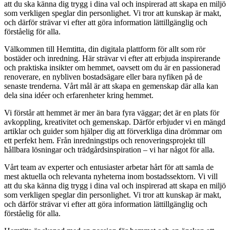
att du ska känna dig trygg i dina val och inspirerad att skapa en miljö
som verkligen speglar din personlighet. Vi tror att kunskap är makt,
och därför strävar vi efter att göra information lättillgänglig och
förståelig för alla.
Välkommen till Hemtitta, din digitala plattform för allt som rör
bostäder och inredning. Här strävar vi efter att erbjuda inspirerande
och praktiska insikter om hemmet, oavsett om du är en passionerad
renoverare, en nybliven bostadsägare eller bara nyfiken på de
senaste trenderna. Vårt mål är att skapa en gemenskap där alla kan
dela sina idéer och erfarenheter kring hemmet.
Vi förstår att hemmet är mer än bara fyra väggar; det är en plats för
avkoppling, kreativitet och gemenskap. Därför erbjuder vi en mängd
artiklar och guider som hjälper dig att förverkliga dina drömmar om
ett perfekt hem. Från inredningstips och renoveringsprojekt till
hållbara lösningar och trädgårdsinspiration – vi har något för alla.
Vårt team av experter och entusiaster arbetar hårt för att samla de
mest aktuella och relevanta nyheterna inom bostadssektorn. Vi vill
att du ska känna dig trygg i dina val och inspirerad att skapa en miljö
som verkligen speglar din personlighet. Vi tror att kunskap är makt,
och därför strävar vi efter att göra information lättillgänglig och
förståelig för alla.