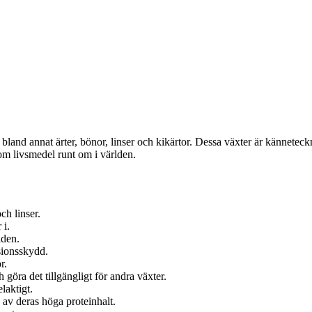
r bland annat ärter, bönor, linser och kikärtor. Dessa växter är kännete
om livsmedel runt om i världen.
ch linser.
 i.
lden.
sionsskydd.
r.
 göra det tillgängligt för andra växter.
laktigt.
d av deras höga proteinhalt.