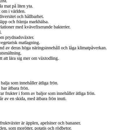
kost.
la mat på liten yta.
 om i världen.
iversitet och hållbarhet.
tsläpp och främja markhälsa.
elationer med kvävefixerande bakterier.
.
om prydnadsväxter.
vegetarisk matlagning.
rund av deras höga näringsinnehåll och låga klimatpåverkan.
atsmältning.
tt att lära sig mer om växtodling.
balja som innehåller ätliga frön.
har ätbara frön.
 frukter i form av baljor som innehåller ätliga frön.
r av en skida, med ätbara frön inuti.
ruktväxter är äpplen, apelsiner och bananer.
den, som morötter, potatis och rödbetor.