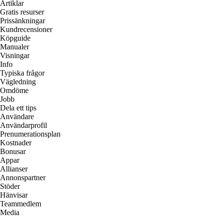
Artiklar
Gratis resurser
Prissänkningar
Kundrecensioner
Köpguide
Manualer
Visningar
Info
Typiska frågor
Vägledning
Omdöme
Jobb
Dela ett tips
Användare
Användarprofil
Prenumerationsplan
Kostnader
Bonusar
Appar
Allianser
Annonspartner
Stöder
Hänvisar
Teammedlem
Media