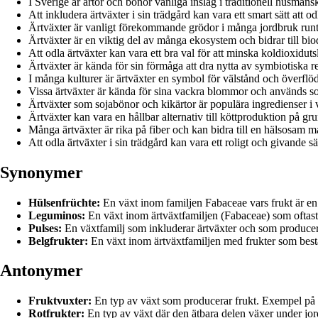
I Sverige är ärtor och bönor vanliga inslag i traditionell husmans
Att inkludera ärtväxter i sin trädgård kan vara ett smart sätt att od
Ärtväxter är vanligt förekommande grödor i många jordbruk runt
Ärtväxter är en viktig del av många ekosystem och bidrar till biod
Att odla ärtväxter kan vara ett bra val för att minska koldioxidu
Ärtväxter är kända för sin förmåga att dra nytta av symbiotiska r
I många kulturer är ärtväxter en symbol för välstånd och överflöd
Vissa ärtväxter är kända för sina vackra blommor och används s
Ärtväxter som sojabönor och kikärtor är populära ingredienser i 
Ärtväxter kan vara en hållbar alternativ till köttproduktion på g
Många ärtväxter är rika på fiber och kan bidra till en hälsosam m
Att odla ärtväxter i sin trädgård kan vara ett roligt och givande sä
Synonymer
Hülsenfrüchte:
En växt inom familjen Fabaceae vars frukt är en 
Leguminos:
En växt inom ärtväxtfamiljen (Fabaceae) som oftast 
Pulses:
En växtfamilj som inkluderar ärtväxter och som producerar
Belgfrukter:
En växt inom ärtväxtfamiljen med frukter som bestå
Antonymer
Fruktvuxter:
En typ av växt som producerar frukt. Exempel på f
Rotfrukter:
En typ av växt där den ätbara delen växer under jor