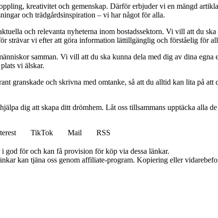
vkoppling, kreativitet och gemenskap. Därför erbjuder vi en mängd artikl
ningar och trädgårdsinspiration – vi har något för alla.
 aktuella och relevanta nyheterna inom bostadssektorn. Vi vill att du ska
 strävar vi efter att göra information lättillgänglig och förståelig för all
människor samman. Vi vill att du ska kunna dela med dig av dina egna 
plats vi älskar.
oggrant granskade och skrivna med omtanke, så att du alltid kan lita på at
 hjälpa dig att skapa ditt drömhem. Låt oss tillsammans upptäcka alla de
terest
TikTok
Mail
RSS
i god för och kan få provision för köp via dessa länkar.
 länkar kan tjäna oss genom affiliate-program. Kopiering eller vidarebefor