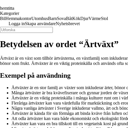
hemtitta
Kategorier
Bil
Hemmakontor
Utomhus
Barn
Sova
Båt
Kök
Djur
Värme
Stol
Logga in
Skapa användare
Nyhetsbrevet
Betydelsen av ordet “Ärtväxt”
Ärtväxt är en växt som tillhör ärtväxterna, en växtfamilj som inkludera
bönor som frukt. Ärtväxter är en viktig proteinkälla och används ofta s
Exempel på användning
Ärtväxter är en stor familj av växter som inkluderar ärter, bönor o
Många ärtväxter är bra kvävefixerare och gynnar jorden de växer
Ärtväxter är en viktig proteinkälla i många kulturer runt om i vär
Fleråriga ärtväxter kan vara värdefulla för marktäckning och ero
Några vanliga ärtväxter i Sverige inkluderar vallmo, ärt och böno
Ärtväxter är kända för sin förmåga att binda kväve från luften och
Att odla ärtväxter kan vara både ekonomiskt och ekologiskt förde
Ärtväxter kan vara en bra tillskott till en vegetarisk kost på grun