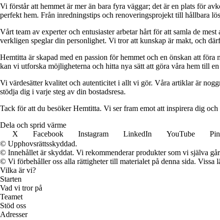
Vi förstår att hemmet är mer än bara fyra väggar; det är en plats för a
perfekt hem. Från inredningstips och renoveringsprojekt till hållbara lös
Vårt team av experter och entusiaster arbetar hårt för att samla de mest
verkligen speglar din personlighet. Vi tror att kunskap är makt, och därför
Hemtitta är skapad med en passion för hemmet och en önskan att föra 
kan vi utforska möjligheterna och hitta nya sätt att göra våra hem till en 
Vi värdesätter kvalitet och autenticitet i allt vi gör. Våra artiklar är n
stödja dig i varje steg av din bostadsresa.
Tack för att du besöker Hemtitta. Vi ser fram emot att inspirera dig och
Dela och sprid värme
X
Facebook
Instagram
LinkedIn
YouTube
Pin
© Upphovsrättsskyddad.
© Innehållet är skyddat. Vi rekommenderar produkter som vi själva går 
© Vi förbehåller oss alla rättigheter till materialet på denna sida. Vissa
Vilka är vi?
Starten
Vad vi tror på
Teamet
Stöd oss
Adresser