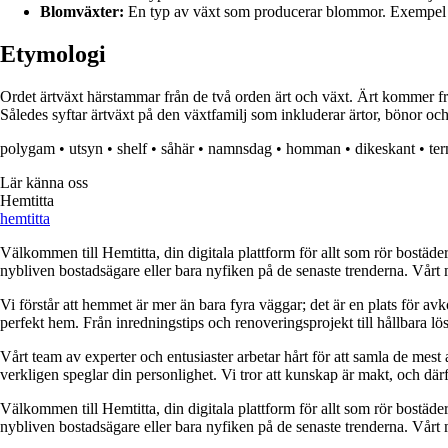
Blomväxter:
En typ av växt som producerar blommor. Exempel på 
Etymologi
Ordet ärtväxt härstammar från de två orden ärt och växt. Ärt kommer frå
Således syftar ärtväxt på den växtfamilj som inkluderar ärtor, bönor och
polygam
•
utsyn
•
shelf
•
såhär
•
namnsdag
•
homman
•
dikeskant
•
te
Lär känna oss
Hemtitta
hemtitta
Välkommen till Hemtitta, din digitala plattform för allt som rör bostäde
nybliven bostadsägare eller bara nyfiken på de senaste trenderna. Vårt 
Vi förstår att hemmet är mer än bara fyra väggar; det är en plats för a
perfekt hem. Från inredningstips och renoveringsprojekt till hållbara lös
Vårt team av experter och entusiaster arbetar hårt för att samla de mest
verkligen speglar din personlighet. Vi tror att kunskap är makt, och därför
Välkommen till Hemtitta, din digitala plattform för allt som rör bostäde
nybliven bostadsägare eller bara nyfiken på de senaste trenderna. Vårt 