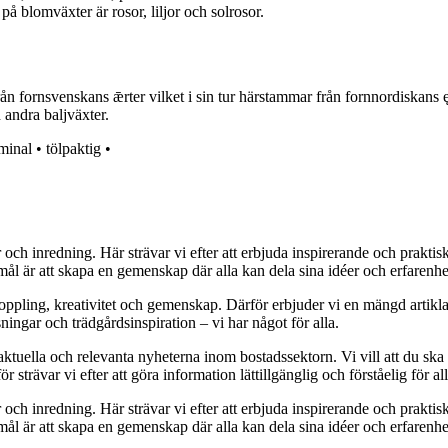
blomväxter är rosor, liljor och solrosor.
n fornsvenskans ǣrter vilket i sin tur härstammar från fornnordiskans ę
 andra baljväxter.
rminal
•
tölpaktig
•
r och inredning. Här strävar vi efter att erbjuda inspirerande och prakt
mål är att skapa en gemenskap där alla kan dela sina idéer och erfarenh
vkoppling, kreativitet och gemenskap. Därför erbjuder vi en mängd artikl
ningar och trädgårdsinspiration – vi har något för alla.
 aktuella och relevanta nyheterna inom bostadssektorn. Vi vill att du ska
 strävar vi efter att göra information lättillgänglig och förståelig för all
r och inredning. Här strävar vi efter att erbjuda inspirerande och prakt
mål är att skapa en gemenskap där alla kan dela sina idéer och erfarenh