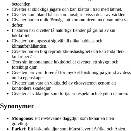
beteenden.
Civetter är skickliga jägare och kan klättra i träd med lätthet.
Civetter kan ibland hållas som husdjur i vissa delar av världen.
Civetter har en unik förmåga att kommunicera med varandra via
dofter.
I naturen har civetter få naturliga fiender på grund av sin
luktkörtel.
Civetter har anpassat sig väl till olika habitats och
klimatförhållanden.
Civetter har en hög reproduktionshastighet och kan föda flera
kullar per år.
Trots sin imponerande luktkörtel är civetten ett skyggt och
försiktigt djur.
Civetten har varit föremål för mycket forskning på grund av dess
unika egenskaper.
Civetter kan vara en viktig del av ekosystemet genom att
kontrollera skadedjur.
Civetter är vilda djur som förtjänar respekt och skydd i naturen.
Synonymer
Mongoose:
Ett rovlevande däggdjur som liknar en liten
grävling.
Farket:
Ett läskande djur som främst lever i Afrika och Asien.