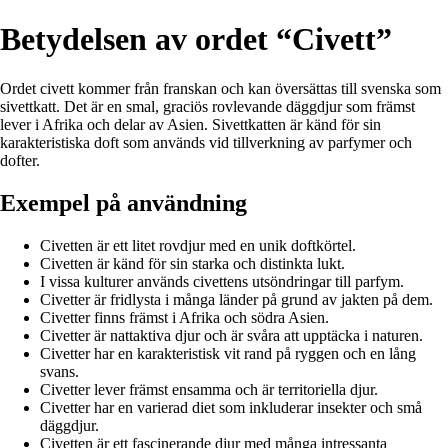
Betydelsen av ordet “Civett”
Ordet civett kommer från franskan och kan översättas till svenska som
sivettkatt. Det är en smal, graciös rovlevande däggdjur som främst
lever i Afrika och delar av Asien. Sivettkatten är känd för sin
karakteristiska doft som används vid tillverkning av parfymer och
dofter.
Exempel på användning
Civetten är ett litet rovdjur med en unik doftkörtel.
Civetten är känd för sin starka och distinkta lukt.
I vissa kulturer används civettens utsöndringar till parfym.
Civetter är fridlysta i många länder på grund av jakten på dem.
Civetter finns främst i Afrika och södra Asien.
Civetter är nattaktiva djur och är svåra att upptäcka i naturen.
Civetter har en karakteristisk vit rand på ryggen och en lång
svans.
Civetter lever främst ensamma och är territoriella djur.
Civetter har en varierad diet som inkluderar insekter och små
däggdjur.
Civetten är ett fascinerande djur med många intressanta