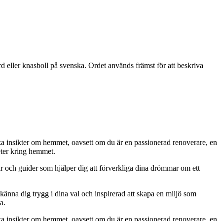
d eller knasboll på svenska. Ordet används främst för att beskriva
iska insikter om hemmet, oavsett om du är en passionerad renoverare, en
eter kring hemmet.
ar och guider som hjälper dig att förverkliga dina drömmar om ett
 känna dig trygg i dina val och inspirerad att skapa en miljö som
a.
iska insikter om hemmet, oavsett om du är en passionerad renoverare, en