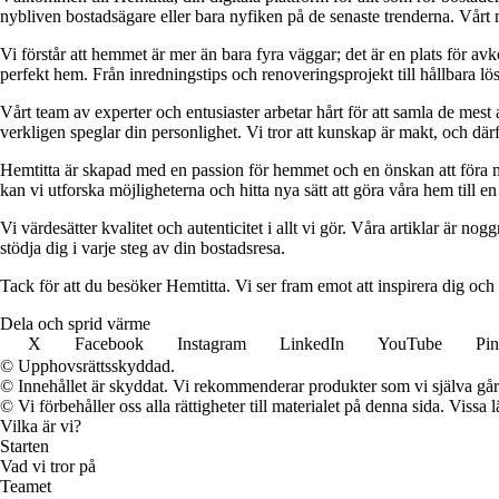
nybliven bostadsägare eller bara nyfiken på de senaste trenderna. Vårt 
Vi förstår att hemmet är mer än bara fyra väggar; det är en plats för a
perfekt hem. Från inredningstips och renoveringsprojekt till hållbara lös
Vårt team av experter och entusiaster arbetar hårt för att samla de mest
verkligen speglar din personlighet. Vi tror att kunskap är makt, och därför
Hemtitta är skapad med en passion för hemmet och en önskan att föra 
kan vi utforska möjligheterna och hitta nya sätt att göra våra hem till en 
Vi värdesätter kvalitet och autenticitet i allt vi gör. Våra artiklar är n
stödja dig i varje steg av din bostadsresa.
Tack för att du besöker Hemtitta. Vi ser fram emot att inspirera dig och
Dela och sprid värme
X
Facebook
Instagram
LinkedIn
YouTube
Pin
© Upphovsrättsskyddad.
© Innehållet är skyddat. Vi rekommenderar produkter som vi själva går 
© Vi förbehåller oss alla rättigheter till materialet på denna sida. Vissa
Vilka är vi?
Starten
Vad vi tror på
Teamet