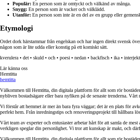
Populär:
En person som är omtyckt och välkänd av många.
Snygg:
En person som är vacker och välklädd.
Utanför:
En person som inte är en del av en grupp eller gemens
Etymologi
Ordet dork härstammar från engelskan och har ingen direkt svensk översä
någon som är lite udda eller konstig på ett komiskt sätt.
kverulera
•
det
•
skuld
•
och
•
poesi
•
nedan
•
backfisch
•
ika
•
interjek
Lär känna oss
Hemtitta
hemtitta
Välkommen till Hemtitta, din digitala plattform för allt som rör bostäde
nybliven bostadsägare eller bara nyfiken på de senaste trenderna. Vårt 
Vi förstår att hemmet är mer än bara fyra väggar; det är en plats för a
perfekt hem. Från inredningstips och renoveringsprojekt till hållbara lös
Vårt team av experter och entusiaster arbetar hårt för att samla de mest
verkligen speglar din personlighet. Vi tror att kunskap är makt, och därför
Välkommen till Hemtitta, din digitala plattform för allt som rör bostäde