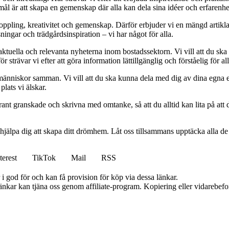
mål är att skapa en gemenskap där alla kan dela sina idéer och erfarenh
vkoppling, kreativitet och gemenskap. Därför erbjuder vi en mängd artikl
ningar och trädgårdsinspiration – vi har något för alla.
 aktuella och relevanta nyheterna inom bostadssektorn. Vi vill att du ska
 strävar vi efter att göra information lättillgänglig och förståelig för all
människor samman. Vi vill att du ska kunna dela med dig av dina egna 
plats vi älskar.
oggrant granskade och skrivna med omtanke, så att du alltid kan lita på at
 hjälpa dig att skapa ditt drömhem. Låt oss tillsammans upptäcka alla de
terest
TikTok
Mail
RSS
i god för och kan få provision för köp via dessa länkar.
 länkar kan tjäna oss genom affiliate-program. Kopiering eller vidarebefor