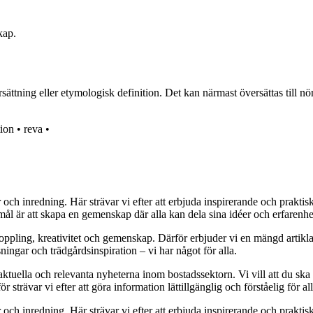
kap.
ttning eller etymologisk definition. Det kan närmast översättas till nör
tion
•
reva
•
r och inredning. Här strävar vi efter att erbjuda inspirerande och prakt
mål är att skapa en gemenskap där alla kan dela sina idéer och erfarenh
vkoppling, kreativitet och gemenskap. Därför erbjuder vi en mängd artikl
ningar och trädgårdsinspiration – vi har något för alla.
 aktuella och relevanta nyheterna inom bostadssektorn. Vi vill att du ska
 strävar vi efter att göra information lättillgänglig och förståelig för all
r och inredning. Här strävar vi efter att erbjuda inspirerande och prakt