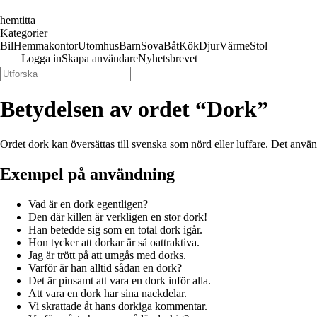
hemtitta
Kategorier
Bil
Hemmakontor
Utomhus
Barn
Sova
Båt
Kök
Djur
Värme
Stol
Logga in
Skapa användare
Nyhetsbrevet
Betydelsen av ordet “Dork”
Ordet dork kan översättas till svenska som nörd eller luffare. Det anvä
Exempel på användning
Vad är en dork egentligen?
Den där killen är verkligen en stor dork!
Han betedde sig som en total dork igår.
Hon tycker att dorkar är så oattraktiva.
Jag är trött på att umgås med dorks.
Varför är han alltid sådan en dork?
Det är pinsamt att vara en dork inför alla.
Att vara en dork har sina nackdelar.
Vi skrattade åt hans dorkiga kommentar.