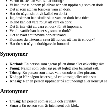
Varför måste han vara sådär dorkig?
Vi kan inte ta honom på allvar när han uppför sig som en dork.
Det är som att han försöker vara en dork.
Har du någonsin blivit kallad en dork?
Jag önskar att han skulle sluta vara en dork hela tiden.
Ibland kan det vara roligt att vara en dork.
Det är inte värt att vara en dork för att imponera.
Vet du varför han beter sig som en dork?
Det är svårt att undvika dorkar ibland.
Kommer du någonsin säga till honom att han är en dork?
Har du sett någon dorkigare än honom?
Synonymer
Korkad:
En person som agerar på ett dumt eller oskickligt sätt.
Fånig:
Någon som beter sig på ett löjligt eller barnsligt sätt.
Töntig:
En person som anses vara omodern eller pinsam.
Knäpp:
När någon beter sig på ett konstigt eller udda sätt.
Knasig:
När en person uppträder på ett underligt eller konstigt sä
Antonymer
Tjusig:
En person som är stilig och attraktiv.
Smart:
En person som är intelligent och klok.