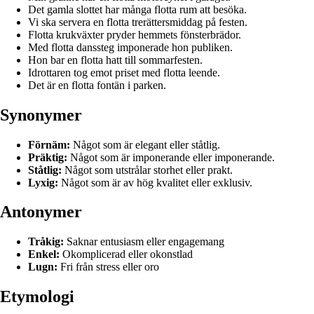
Det gamla slottet har många flotta rum att besöka.
Vi ska servera en flotta trerättersmiddag på festen.
Flotta krukväxter pryder hemmets fönsterbrädor.
Med flotta danssteg imponerade hon publiken.
Hon bar en flotta hatt till sommarfesten.
Idrottaren tog emot priset med flotta leende.
Det är en flotta fontän i parken.
Synonymer
Förnäm:
Något som är elegant eller ståtlig.
Präktig:
Något som är imponerande eller imponerande.
Ståtlig:
Något som utstrålar storhet eller prakt.
Lyxig:
Något som är av hög kvalitet eller exklusiv.
Antonymer
Tråkig:
Saknar entusiasm eller engagemang
Enkel:
Okomplicerad eller okonstlad
Lugn:
Fri från stress eller oro
Etymologi