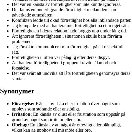
Det var en känsla av förtretlighet som inte kunde ignoreras.
Det fanns en underliggande förtretlighet mellan dem som
påverkade atmosfären.
Konflikten ledde till ökad förtretlighet hos alla inblandade parter.
Jag kämpade med att hantera min förtretlighet på ett moget sätt.
Förtretligheten i deras relation hade byggts upp under lång tid.
Att ignorera förtretligheten i situationen skulle bara förvärra
problemen.
Jag försökte kommunicera min förtretlighet på ett respektfullt
sätt.
Förtretligheten i luften var påtaglig efter deras dispyt.
Att hantera förtretligheten i gruppen krävde tålamod och
förståelse.
Det var svårt att undvika att låta förtretligheten genomsyra deras
samtal.
Synonymer
Förargelse:
Känsla av ilska eller irritation över något som
upplevs som störande eller anstötligt.
Irritation:
En känsla av olust eller frustration som uppstår på
grund av något som irriterar eller stör.
Obehag:
En känsla av att något är otrevligt eller olämpligt,
vilket kan ge upphov till missnöje eller oro.