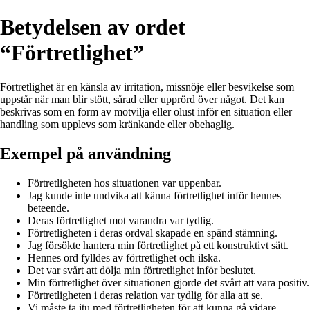
Betydelsen av ordet
“Förtretlighet”
Förtretlighet är en känsla av irritation, missnöje eller besvikelse som
uppstår när man blir stött, sårad eller upprörd över något. Det kan
beskrivas som en form av motvilja eller olust inför en situation eller
handling som upplevs som kränkande eller obehaglig.
Exempel på användning
Förtretligheten hos situationen var uppenbar.
Jag kunde inte undvika att känna förtretlighet inför hennes
beteende.
Deras förtretlighet mot varandra var tydlig.
Förtretligheten i deras ordval skapade en spänd stämning.
Jag försökte hantera min förtretlighet på ett konstruktivt sätt.
Hennes ord fylldes av förtretlighet och ilska.
Det var svårt att dölja min förtretlighet inför beslutet.
Min förtretlighet över situationen gjorde det svårt att vara positiv.
Förtretligheten i deras relation var tydlig för alla att se.
Vi måste ta itu med förtretligheten för att kunna gå vidare.