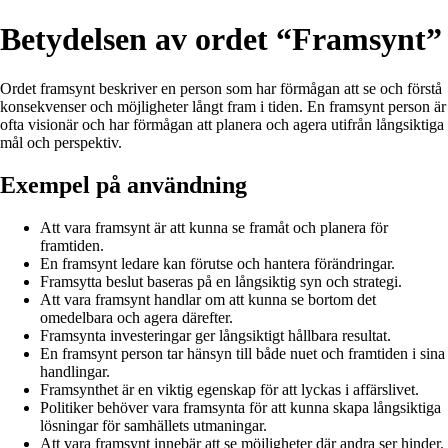
Betydelsen av ordet “Framsynt”
Ordet framsynt beskriver en person som har förmågan att se och förstå
konsekvenser och möjligheter långt fram i tiden. En framsynt person är
ofta visionär och har förmågan att planera och agera utifrån långsiktiga
mål och perspektiv.
Exempel på användning
Att vara framsynt är att kunna se framåt och planera för
framtiden.
En framsynt ledare kan förutse och hantera förändringar.
Framsytta beslut baseras på en långsiktig syn och strategi.
Att vara framsynt handlar om att kunna se bortom det
omedelbara och agera därefter.
Framsynta investeringar ger långsiktigt hållbara resultat.
En framsynt person tar hänsyn till både nuet och framtiden i sina
handlingar.
Framsynthet är en viktig egenskap för att lyckas i affärslivet.
Politiker behöver vara framsynta för att kunna skapa långsiktiga
lösningar för samhällets utmaningar.
Att vara framsynt innebär att se möjligheter där andra ser hinder.