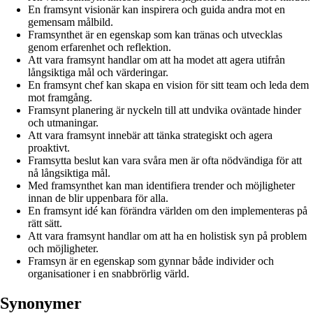
En framsynt visionär kan inspirera och guida andra mot en
gemensam målbild.
Framsynthet är en egenskap som kan tränas och utvecklas
genom erfarenhet och reflektion.
Att vara framsynt handlar om att ha modet att agera utifrån
långsiktiga mål och värderingar.
En framsynt chef kan skapa en vision för sitt team och leda dem
mot framgång.
Framsynt planering är nyckeln till att undvika oväntade hinder
och utmaningar.
Att vara framsynt innebär att tänka strategiskt och agera
proaktivt.
Framsytta beslut kan vara svåra men är ofta nödvändiga för att
nå långsiktiga mål.
Med framsynthet kan man identifiera trender och möjligheter
innan de blir uppenbara för alla.
En framsynt idé kan förändra världen om den implementeras på
rätt sätt.
Att vara framsynt handlar om att ha en holistisk syn på problem
och möjligheter.
Framsyn är en egenskap som gynnar både individer och
organisationer i en snabbrörlig värld.
Synonymer