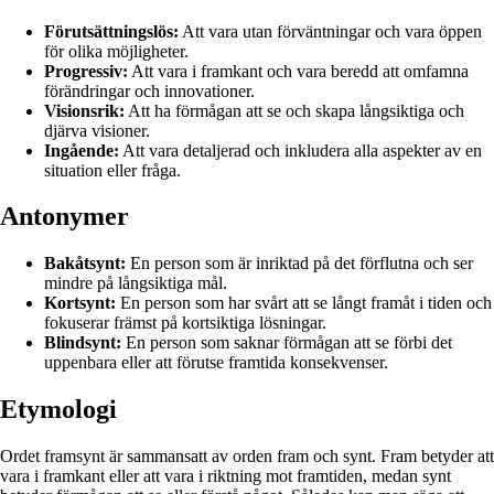
Förutsättningslös:
Att vara utan förväntningar och vara öppen
för olika möjligheter.
Progressiv:
Att vara i framkant och vara beredd att omfamna
förändringar och innovationer.
Visionsrik:
Att ha förmågan att se och skapa långsiktiga och
djärva visioner.
Ingående:
Att vara detaljerad och inkludera alla aspekter av en
situation eller fråga.
Antonymer
Bakåtsynt:
En person som är inriktad på det förflutna och ser
mindre på långsiktiga mål.
Kortsynt:
En person som har svårt att se långt framåt i tiden och
fokuserar främst på kortsiktiga lösningar.
Blindsynt:
En person som saknar förmågan att se förbi det
uppenbara eller att förutse framtida konsekvenser.
Etymologi
Ordet framsynt är sammansatt av orden fram och synt. Fram betyder att
vara i framkant eller att vara i riktning mot framtiden, medan synt