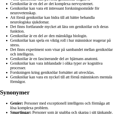
Geniknölar är en del av det komplexa nervsystemet.
Geniknölar kan vara ett intressant forskningsområde för
neurovetenskap.
Att förstå geniknölar kan bidra till att bättre behandla
neurologiska sjukdomar.
Det finns fortfarande mycket att lära om geniknölar och deras
funktion.
Geniknölar är en del av den mänskliga biologin.
Geniknölar kan spela en viktig roll i hur människor reagerar på
stress.
Det finns experiment som visar på sambandet mellan geniknölar
och intelligens.
Geniknölar är en fascinerande del av hjärnans anatomi.
Geniknölar kan vara inblandade i olika typer av kognitiva
processer.
Forskningen kring geniknölar fortsätter att utvecklas.
Geniknölar kan vara en nyckel till att förstå människors mentala
förmågor.
Synonymer
Genier:
Personer med exceptionell intelligens och förmåga att
lösa komplexa problem.
Smartingar:
Personer som är snabba och skarpa i sitt tänkande.