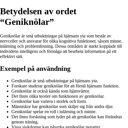
Betydelsen av ordet
“Geniknölar”
Geniknölar är små utbuktningar på hjärnans yta som består av
nervceller och ansvarar för olika kognitiva funktioner, såsom minne,
inlärning och problemlösning. Dessa områden är starkt kopplade till
individens intelligens och förmåga att bearbeta information på ett
effektivt sätt.
Exempel på användning
Geniknölar är små utbuktningar på hjärnans yta.
Forskare studerar geniknölar för att förstå hjärnans funktion.
Geniknölar är också kända som hjärnvårtor.
Det finns olika teorier om funktionen av geniknölar.
Geniknölar kan variera i storlek och form.
Människor har geniknölar som skiljer sig från andra djur.
Geniknölar spelar en roll i inlärning och minne.
Det finns forskning som tyder på att geniknölar kan förändras
genom träning.
Vissa sjukdomar kan påverka geniknölar negativt.