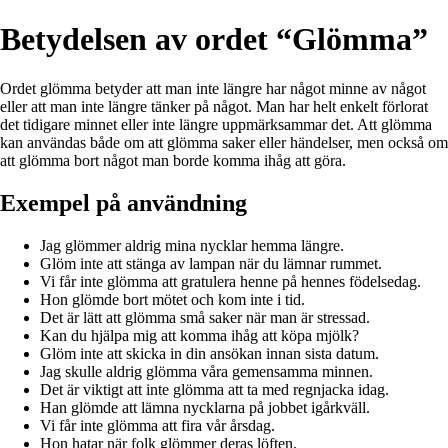
Betydelsen av ordet “Glömma”
Ordet glömma betyder att man inte längre har något minne av något
eller att man inte längre tänker på något. Man har helt enkelt förlorat
det tidigare minnet eller inte längre uppmärksammar det. Att glömma
kan användas både om att glömma saker eller händelser, men också om
att glömma bort något man borde komma ihåg att göra.
Exempel på användning
Jag glömmer aldrig mina nycklar hemma längre.
Glöm inte att stänga av lampan när du lämnar rummet.
Vi får inte glömma att gratulera henne på hennes födelsedag.
Hon glömde bort mötet och kom inte i tid.
Det är lätt att glömma små saker när man är stressad.
Kan du hjälpa mig att komma ihåg att köpa mjölk?
Glöm inte att skicka in din ansökan innan sista datum.
Jag skulle aldrig glömma våra gemensamma minnen.
Det är viktigt att inte glömma att ta med regnjacka idag.
Han glömde att lämna nycklarna på jobbet igårkväll.
Vi får inte glömma att fira vår årsdag.
Hon hatar när folk glömmer deras löften.