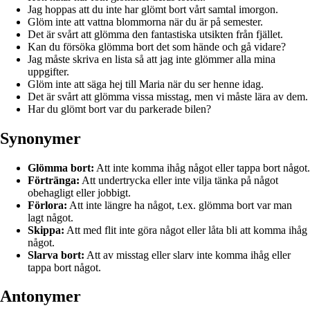
Jag hoppas att du inte har glömt bort vårt samtal imorgon.
Glöm inte att vattna blommorna när du är på semester.
Det är svårt att glömma den fantastiska utsikten från fjället.
Kan du försöka glömma bort det som hände och gå vidare?
Jag måste skriva en lista så att jag inte glömmer alla mina
uppgifter.
Glöm inte att säga hej till Maria när du ser henne idag.
Det är svårt att glömma vissa misstag, men vi måste lära av dem.
Har du glömt bort var du parkerade bilen?
Synonymer
Glömma bort:
Att inte komma ihåg något eller tappa bort något.
Förtränga:
Att undertrycka eller inte vilja tänka på något
obehagligt eller jobbigt.
Förlora:
Att inte längre ha något, t.ex. glömma bort var man
lagt något.
Skippa:
Att med flit inte göra något eller låta bli att komma ihåg
något.
Slarva bort:
Att av misstag eller slarv inte komma ihåg eller
tappa bort något.
Antonymer