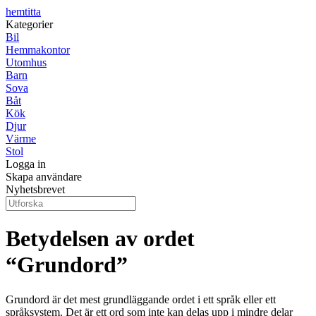
hemtitta
Kategorier
Bil
Hemmakontor
Utomhus
Barn
Sova
Båt
Kök
Djur
Värme
Stol
Logga in
Skapa användare
Nyhetsbrevet
Betydelsen av ordet
“Grundord”
Grundord är det mest grundläggande ordet i ett språk eller ett
språksystem. Det är ett ord som inte kan delas upp i mindre delar