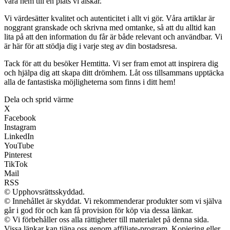
våra hem till en plats vi älskar.
Vi värdesätter kvalitet och autenticitet i allt vi gör. Våra artiklar är
noggrant granskade och skrivna med omtanke, så att du alltid kan
lita på att den information du får är både relevant och användbar. Vi
är här för att stödja dig i varje steg av din bostadsresa.
Tack för att du besöker Hemtitta. Vi ser fram emot att inspirera dig
och hjälpa dig att skapa ditt drömhem. Låt oss tillsammans upptäcka
alla de fantastiska möjligheterna som finns i ditt hem!
Dela och sprid värme
X
Facebook
Instagram
LinkedIn
YouTube
Pinterest
TikTok
Mail
RSS
© Upphovsrättsskyddad.
© Innehållet är skyddat. Vi rekommenderar produkter som vi själva
går i god för och kan få provision för köp via dessa länkar.
© Vi förbehåller oss alla rättigheter till materialet på denna sida.
Vissa länkar kan tjäna oss genom affiliate-program. Kopiering eller