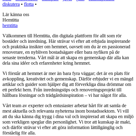
diskutera
•
flotta
•
Lär känna oss
Hemtitta
hemtitta
Välkommen till Hemtitta, din digitala plattform för allt som rör
bostäder och inredning. Här strävar vi efter att erbjuda inspirerande
och praktiska insikter om hemmet, oavsett om du är en passionerad
renoverare, en nybliven bostadsägare eller bara nyfiken på de
senaste trenderna. Vårt mål är att skapa en gemenskap där alla kan
dela sina idéer och erfarenheter kring hemmet.
Vi förstår att hemmet är mer än bara fyra väggar; det är en plats för
avkoppling, kreativitet och gemenskap. Därför erbjuder vi en mängd
artiklar och guider som hjälper dig att förverkliga dina drömmar om
ett perfekt hem. Från inredningstips och renoveringsprojekt till
hållbara lösningar och trädgårdsinspiration – vi har något för alla.
Vårt team av experter och entusiaster arbetar hårt för att samla de
mest aktuella och relevanta nyheterna inom bostadssektorn. Vi vill
att du ska känna dig trygg i dina val och inspirerad att skapa en miljö
som verkligen speglar din personlighet. Vi tror att kunskap är makt,
och därför strävar vi efter att göra information lättillgänglig och
förståelig för alla.