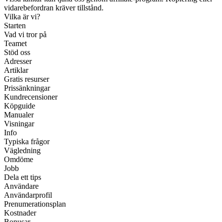
vidarebefordran kräver tillstånd.
Vilka är vi?
Starten
Vad vi tror på
Teamet
Stöd oss
Adresser
Artiklar
Gratis resurser
Prissänkningar
Kundrecensioner
Köpguide
Manualer
Visningar
Info
Typiska frågor
Vägledning
Omdöme
Jobb
Dela ett tips
Användare
Användarprofil
Prenumerationsplan
Kostnader
Bonusar