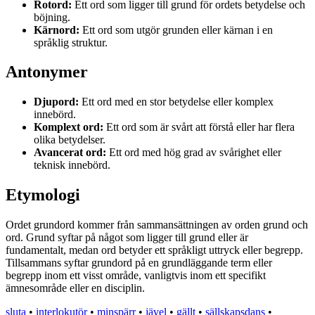
Rotord:
Ett ord som ligger till grund för ordets betydelse och
böjning.
Kärnord:
Ett ord som utgör grunden eller kärnan i en
språklig struktur.
Antonymer
Djupord:
Ett ord med en stor betydelse eller komplex
innebörd.
Komplext ord:
Ett ord som är svårt att förstå eller har flera
olika betydelser.
Avancerat ord:
Ett ord med hög grad av svårighet eller
teknisk innebörd.
Etymologi
Ordet grundord kommer från sammansättningen av orden grund och
ord. Grund syftar på något som ligger till grund eller är
fundamentalt, medan ord betyder ett språkligt uttryck eller begrepp.
Tillsammans syftar grundord på en grundläggande term eller
begrepp inom ett visst område, vanligtvis inom ett specifikt
ämnesområde eller en disciplin.
sluta
•
interlokutör
•
minspärr
•
jävel
•
gällt
•
sällskapsdans
•