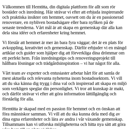
Välkommen till Hemtitta, din digitala plattform för allt som rör
bostäder och inredning. Här strävar vi efter att erbjuda inspirerande
och praktiska insikter om hemmet, oavsett om du är en passionerad
renoverare, en nybliven bostadsägare eller bara nyfiken på de
senaste trenderna. Vårt mål är att skapa en gemenskap där alla kan
dela sina idéer och erfarenheter kring hemmet.
Vi förstår att hemmet är mer än bara fyra väggar; det är en plats för
avkoppling, kreativitet och gemenskap. Därför erbjuder vi en mängd
artiklar och guider som hjälper dig att förverkliga dina drömmar om
ett perfekt hem. Från inredningstips och renoveringsprojekt till
hållbara lösningar och trädgårdsinspiration – vi har något för alla.
Vårt team av experter och entusiaster arbetar hårt för att samla de
mest aktuella och relevanta nyheterna inom bostadssektorn. Vi vill
att du ska känna dig trygg i dina val och inspirerad att skapa en miljö
som verkligen speglar din personlighet. Vi tror att kunskap är makt,
och därför strävar vi efter att göra information lättillgänglig och
förståelig för alla.
Hemtitta är skapad med en passion för hemmet och en önskan att
föra människor samman. Vi vill att du ska kunna dela med dig av
dina egna erfarenheter och lära av andra i vår växande gemenskap.
Tillsammans kan vi utforska möjligheterna och hitta nya sätt att göra