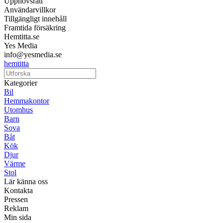
Upphovsrätt
Användarvillkor
Tillgängligt innehåll
Framtida försäkring
Hemtitta.se
Yes Media
info@yesmedia.se
hemtitta
Kategorier
Bil
Hemmakontor
Utomhus
Barn
Sova
Båt
Kök
Djur
Värme
Stol
Lär känna oss
Kontakta
Pressen
Reklam
Min sida