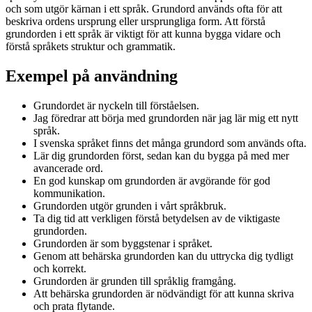
och som utgör kärnan i ett språk. Grundord används ofta för att
beskriva ordens ursprung eller ursprungliga form. Att förstå
grundorden i ett språk är viktigt för att kunna bygga vidare och
förstå språkets struktur och grammatik.
Exempel på användning
Grundordet är nyckeln till förståelsen.
Jag föredrar att börja med grundorden när jag lär mig ett nytt
språk.
I svenska språket finns det många grundord som används ofta.
Lär dig grundorden först, sedan kan du bygga på med mer
avancerade ord.
En god kunskap om grundorden är avgörande för god
kommunikation.
Grundorden utgör grunden i vårt språkbruk.
Ta dig tid att verkligen förstå betydelsen av de viktigaste
grundorden.
Grundorden är som byggstenar i språket.
Genom att behärska grundorden kan du uttrycka dig tydligt
och korrekt.
Grundorden är grunden till språklig framgång.
Att behärska grundorden är nödvändigt för att kunna skriva
och prata flytande.