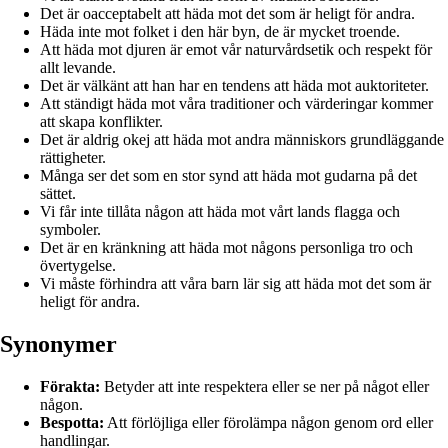
Det är oacceptabelt att häda mot det som är heligt för andra.
Häda inte mot folket i den här byn, de är mycket troende.
Att häda mot djuren är emot vår naturvårdsetik och respekt för
allt levande.
Det är välkänt att han har en tendens att häda mot auktoriteter.
Att ständigt häda mot våra traditioner och värderingar kommer
att skapa konflikter.
Det är aldrig okej att häda mot andra människors grundläggande
rättigheter.
Många ser det som en stor synd att häda mot gudarna på det
sättet.
Vi får inte tillåta någon att häda mot vårt lands flagga och
symboler.
Det är en kränkning att häda mot någons personliga tro och
övertygelse.
Vi måste förhindra att våra barn lär sig att häda mot det som är
heligt för andra.
Synonymer
Förakta:
Betyder att inte respektera eller se ner på något eller
någon.
Bespotta:
Att förlöjliga eller förolämpa någon genom ord eller
handlingar.