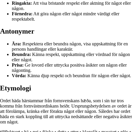
Ringakta:
Att visa bristande respekt eller aktning för något eller
någon.
Förnedra:
Att göra någon eller något mindre värdigt eller
respektabelt.
Antonymer
Ära:
Respektera eller beundra någon, visa uppskattning för en
persons handlingar eller karaktär.
Beundra:
Känna respekt, uppskattning eller vördnad för någon
eller något.
Prisa:
Ge lovord eller uttrycka positiva åsikter om någon eller
någonting.
Vörda:
Känna djup respekt och beundran för någon eller något.
Etymologi
Ordet häda härstammar från fornsvenskans hǣða, som i sin tur tros
komma från fornvästnordiskans heiðr. Ursprungsbetydelsen av ordet är
att förolämpa, kränka eller förakta något eller någon. Således har ordet
häda en stark koppling till att uttrycka nedsättande eller negativa åsikter
om något.
tillflyktsort
•
hä
•
nej
•
fjäska
•
detta
•
etter
•
klagolåt
•
masstart
•
plös
•