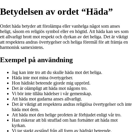
Betydelsen av ordet “Häda”
Ordet häda betyder att förolämpa eller vanhelga något som anses
heligt, såsom en religiös symbol eller en högtid. Att häda kan ses som
ett allvarligt brott mot respekt och dyrkan av det heliga. Det är viktigt
att respektera andras övertygelser och heliga föremål för att främja en
harmonisk samexistens.
Exempel på användning
Jag kan inte tro att du skulle häda mot det heliga.
Häda inte mot mina övertygelser.
Hon hädiskt beteende gjorde mig upprörd.
Det är olämpligt att häda mot någons tro.
Vi bör inte tillåta hädelser i vår gemenskap.
Att häda mot gudarna anses allvarligt.
Det är viktigt att respektera andras religiösa övertygelser och inte
häda mot dem.
Att häda mot den helige profeten är förbjudet enligt vår tro.
Han riskerar att bli straffad om han fortsätter att häda mot
kyrkan.
Vi tar starkt avstånd från all form av hädiskt beteende.