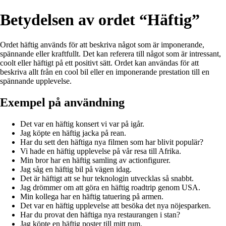
Betydelsen av ordet “Häftig”
Ordet häftig används för att beskriva något som är imponerande,
spännande eller kraftfullt. Det kan referera till något som är intressant,
coolt eller häftigt på ett positivt sätt. Ordet kan användas för att
beskriva allt från en cool bil eller en imponerande prestation till en
spännande upplevelse.
Exempel på användning
Det var en häftig konsert vi var på igår.
Jag köpte en häftig jacka på rean.
Har du sett den häftiga nya filmen som har blivit populär?
Vi hade en häftig upplevelse på vår resa till Afrika.
Min bror har en häftig samling av actionfigurer.
Jag såg en häftig bil på vägen idag.
Det är häftigt att se hur teknologin utvecklas så snabbt.
Jag drömmer om att göra en häftig roadtrip genom USA.
Min kollega har en häftig tatuering på armen.
Det var en häftig upplevelse att besöka det nya nöjesparken.
Har du provat den häftiga nya restaurangen i stan?
Jag köpte en häftig poster till mitt rum.