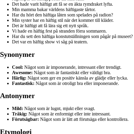
Det hade varit häftigt att få se en äkta rymdraket lyfta.
Min mamma bakar världens häftigaste tårtor.
Har du hört den häftiga låten som spelades på radion?
Min syster har en häftig stil när det kommer till kläder.
Det är häftigt att få lära sig ett nytt språk.
Vi hade en häftig fest på stranden förra sommaren.
Har du sett den häftiga konstutställningen som pågår på museet?
Det var en häftig show vi såg på teatern.
Synonymer
Cool:
Något som är imponerande, intressant eller trendigt.
Awesome:
Något som är fantastiskt eller väldigt bra.
Härlig:
Något som ger en positiv känsla av glädje eller lycka.
Fantastisk:
Något som är otroligt bra eller imponerande.
Antonymer
Mild:
Något som är lugnt, mjukt eller svagt.
Tråkig:
Något som är enformigt eller inte intressant.
Förutsägbar:
Något som är lätt att förutsäga eller kontrollera.
Etymologi