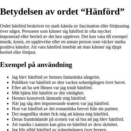
Betydelsen av ordet “Hänförd”
Ordet hänförd beskriver en stark känsla av fascination eller förtjusning
över något. Personen som känner sig hänförd är ofta mycket
imponerad eller berörd av det hen upplever. Det kan vara till exempel
musik, konst, en upplevelse eller en annan person som väcker starka
positiva känslor. Att vara hänförd innebär att man känner sig djupt
berörd eller förtjust.
Exempel på användning
Jag blev hänförd av hennes fantastiska sångröst.
Publiken var hänförd av den vackra solnedgången över havet.
Efter att ha sett filmen var jag totalt hänförd.
Mitt hjärta blir hänfört av din vänlighet.
Hennes konstverk lämnade mig hänförd.
När jag såg den imponerande teatern var jag hänförd.
Hon var hänförd av det romantiska brevet från sin partner.
Det magnifika slottet fick mig att känna mig hänförd.
Deras framträdande på scenen var så bra att jag blev hänförd.
Att vandra i naturen kan göra en hänförd av dess skönhet.
Jag blir alltid hänförd av solnedgången över bergen.