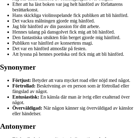
Efter att ha läst boken var jag helt hänförd av författarens
berättarkonst.
Hans skickliga violinsspelande fick publiken att bli hänförd.
Det vackra målningen gjorde mig hänförd.
Jag blir hänförd av din passion för ditt arbete.
Hennes talang på dansgolvet fick mig att bli hänförd.
Den fantastiska utsikten från berget gjorde mig hänförd.
Publiken var hänförd av konsertens magi.
Det var en hänförd atmosfär på festen.
Att lyssna på hennes poetiska ord fick mig att bli hänförd.
Synonymer
Förtjust:
Betyder att vara mycket road eller nöjd med något.
Förtrollad:
Beskrivning av en person som är förtrollad eller
fängslad av något.
Entusiastisk:
En känsla där man är ivrig eller exalterad över
något.
Överväldigad:
När någon känner sig överväldigad av känslor
eller händelser.
Antonymer