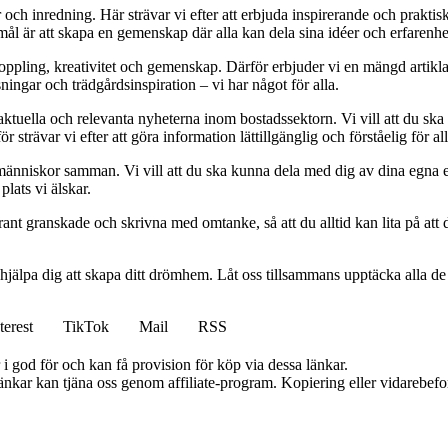
r och inredning. Här strävar vi efter att erbjuda inspirerande och prakt
mål är att skapa en gemenskap där alla kan dela sina idéer och erfarenh
vkoppling, kreativitet och gemenskap. Därför erbjuder vi en mängd artikl
ningar och trädgårdsinspiration – vi har något för alla.
 aktuella och relevanta nyheterna inom bostadssektorn. Vi vill att du ska
 strävar vi efter att göra information lättillgänglig och förståelig för all
människor samman. Vi vill att du ska kunna dela med dig av dina egna 
plats vi älskar.
oggrant granskade och skrivna med omtanke, så att du alltid kan lita på at
 hjälpa dig att skapa ditt drömhem. Låt oss tillsammans upptäcka alla de
terest
TikTok
Mail
RSS
i god för och kan få provision för köp via dessa länkar.
 länkar kan tjäna oss genom affiliate-program. Kopiering eller vidarebefor