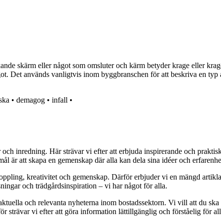
nde skärm eller något som omsluter och kärm betyder krage eller krage
got. Det används vanligtvis inom byggbranschen för att beskriva en typ
ska
•
demagog
•
infall
•
r och inredning. Här strävar vi efter att erbjuda inspirerande och prakt
mål är att skapa en gemenskap där alla kan dela sina idéer och erfarenh
vkoppling, kreativitet och gemenskap. Därför erbjuder vi en mängd artikl
ningar och trädgårdsinspiration – vi har något för alla.
 aktuella och relevanta nyheterna inom bostadssektorn. Vi vill att du ska
 strävar vi efter att göra information lättillgänglig och förståelig för all