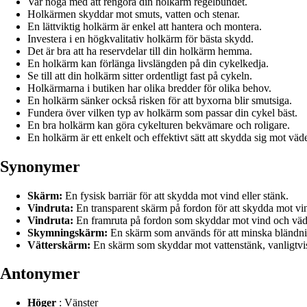
Var noga med att rengöra din holkärm regelbundet.
Holkärmen skyddar mot smuts, vatten och stenar.
En lättviktig holkärm är enkel att hantera och montera.
Investera i en högkvalitativ holkärm för bästa skydd.
Det är bra att ha reservdelar till din holkärm hemma.
En holkärm kan förlänga livslängden på din cykelkedja.
Se till att din holkärm sitter ordentligt fast på cykeln.
Holkärmarna i butiken har olika bredder för olika behov.
En holkärm sänker också risken för att byxorna blir smutsiga.
Fundera över vilken typ av holkärm som passar din cykel bäst.
En bra holkärm kan göra cykelturen bekvämare och roligare.
En holkärm är ett enkelt och effektivt sätt att skydda sig mot väd
Synonymer
Skärm:
En fysisk barriär för att skydda mot vind eller stänk.
Vindruta:
En transparent skärm på fordon för att skydda mot vi
Vindruta:
En framruta på fordon som skyddar mot vind och väd
Skymningskärm:
En skärm som används för att minska bländnin
Vätterskärm:
En skärm som skyddar mot vattenstänk, vanligtvis
Antonymer
Höger
: Vänster