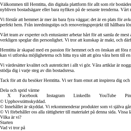
Välkommen till Hemtitta, din digitala plattform för allt som rör bostäde
nybliven bostadsägare eller bara nyfiken på de senaste trenderna. Vårt 
Vi förstår att hemmet är mer än bara fyra väggar; det är en plats för a
perfekt hem. Från inredningstips och renoveringsprojekt till hållbara lös
Vårt team av experter och entusiaster arbetar hårt för att samla de mest
verkligen speglar din personlighet. Vi tror att kunskap är makt, och därför
Hemtitta är skapad med en passion för hemmet och en önskan att föra 
kan vi utforska möjligheterna och hitta nya sätt att göra våra hem till en 
Vi värdesätter kvalitet och autenticitet i allt vi gör. Våra artiklar är n
stödja dig i varje steg av din bostadsresa.
Tack för att du besöker Hemtitta. Vi ser fram emot att inspirera dig och
Dela och sprid värme
X
Facebook
Instagram
LinkedIn
YouTube
Pin
© Upphovsrättsskyddad.
© Innehållet är skyddat. Vi rekommenderar produkter som vi själva går 
© Vi förbehåller oss alla rättigheter till materialet på denna sida. Vissa
Vilka är vi?
Starten
Vad vi tror på