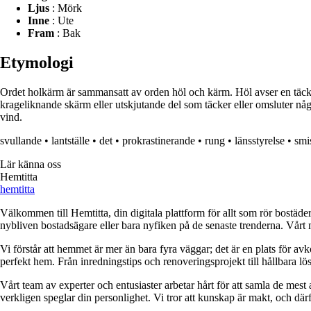
Ljus
: Mörk
Inne
: Ute
Fram
: Bak
Etymologi
Ordet holkärm är sammansatt av orden höl och kärm. Höl avser en täcka
krageliknande skärm eller utskjutande del som täcker eller omsluter nå
vind.
svullande
•
lantställe
•
det
•
prokrastinerande
•
rung
•
länsstyrelse
•
smi
Lär känna oss
Hemtitta
hemtitta
Välkommen till Hemtitta, din digitala plattform för allt som rör bostäde
nybliven bostadsägare eller bara nyfiken på de senaste trenderna. Vårt 
Vi förstår att hemmet är mer än bara fyra väggar; det är en plats för a
perfekt hem. Från inredningstips och renoveringsprojekt till hållbara lös
Vårt team av experter och entusiaster arbetar hårt för att samla de mest
verkligen speglar din personlighet. Vi tror att kunskap är makt, och därför