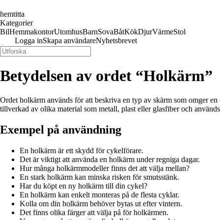
hemtitta
Kategorier
Bil
Hemmakontor
Utomhus
Barn
Sova
Båt
Kök
Djur
Värme
Stol
Logga in
Skapa användare
Nyhetsbrevet
Betydelsen av ordet “Holkärm”
Ordet holkärm används för att beskriva en typ av skärm som omger en d
tillverkad av olika material som metall, plast eller glasfiber och används
Exempel på användning
En holkärm är ett skydd för cykelförare.
Det är viktigt att använda en holkärm under regniga dagar.
Hur många holkärmmodeller finns det att välja mellan?
En stark holkärm kan minska risken för smutsstänk.
Har du köpt en ny holkärm till din cykel?
En holkärm kan enkelt monteras på de flesta cyklar.
Kolla om din holkärm behöver bytas ut efter vintern.
Det finns olika färger att välja på för holkärmen.