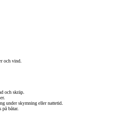
er och vind.
nd och skräp.
er.
g under skymning eller nattetid.
 på båtar.