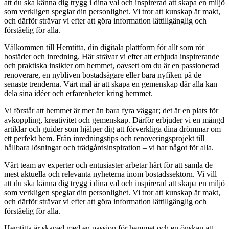
att du ska känna dig trygg i dina val och inspirerad att skapa en miljö
som verkligen speglar din personlighet. Vi tror att kunskap är makt,
och därför strävar vi efter att göra information lättillgänglig och
förståelig för alla.
Välkommen till Hemtitta, din digitala plattform för allt som rör
bostäder och inredning. Här strävar vi efter att erbjuda inspirerande
och praktiska insikter om hemmet, oavsett om du är en passionerad
renoverare, en nybliven bostadsägare eller bara nyfiken på de
senaste trenderna. Vårt mål är att skapa en gemenskap där alla kan
dela sina idéer och erfarenheter kring hemmet.
Vi förstår att hemmet är mer än bara fyra väggar; det är en plats för
avkoppling, kreativitet och gemenskap. Därför erbjuder vi en mängd
artiklar och guider som hjälper dig att förverkliga dina drömmar om
ett perfekt hem. Från inredningstips och renoveringsprojekt till
hållbara lösningar och trädgårdsinspiration – vi har något för alla.
Vårt team av experter och entusiaster arbetar hårt för att samla de
mest aktuella och relevanta nyheterna inom bostadssektorn. Vi vill
att du ska känna dig trygg i dina val och inspirerad att skapa en miljö
som verkligen speglar din personlighet. Vi tror att kunskap är makt,
och därför strävar vi efter att göra information lättillgänglig och
förståelig för alla.
Hemtitta är skapad med en passion för hemmet och en önskan att