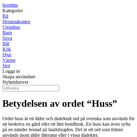
hemtitta
Kategorier
Bil
Hemmakontor
Utomhus
Barn
Sova
Båt
Kök
Djur
Värme
Stol
Logga in
Skapa användare
Nyhetsbrevet
Betydelsen av ordet “Huss”
Ordet huss är ett äldre och dialektalt ord på svenska som används för
att beskriva en gård eller ett litet bondbruk. En huss kan även syfta
på en mindre bostad på landsbygden. Det är ett ord som främst
används inom äldre litteratur eller i vissa dialekter.