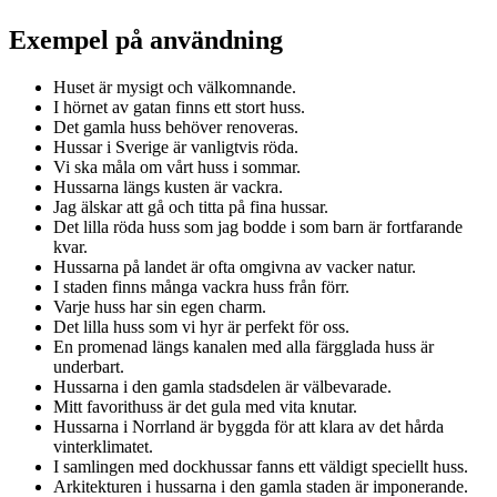
Exempel på användning
Huset är mysigt och välkomnande.
I hörnet av gatan finns ett stort huss.
Det gamla huss behöver renoveras.
Hussar i Sverige är vanligtvis röda.
Vi ska måla om vårt huss i sommar.
Hussarna längs kusten är vackra.
Jag älskar att gå och titta på fina hussar.
Det lilla röda huss som jag bodde i som barn är fortfarande
kvar.
Hussarna på landet är ofta omgivna av vacker natur.
I staden finns många vackra huss från förr.
Varje huss har sin egen charm.
Det lilla huss som vi hyr är perfekt för oss.
En promenad längs kanalen med alla färgglada huss är
underbart.
Hussarna i den gamla stadsdelen är välbevarade.
Mitt favorithuss är det gula med vita knutar.
Hussarna i Norrland är byggda för att klara av det hårda
vinterklimatet.
I samlingen med dockhussar fanns ett väldigt speciellt huss.
Arkitekturen i hussarna i den gamla staden är imponerande.