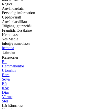
Regler
Användardata
Personlig information
Upphovsrätt
Användarvillkor
Tillgängligt innehåll
Framtida försäkring
Hemtitta.se
Yes Media
info@yesmedia.se
hemtitta
Kategorier
Bil
Hemmakontor
Utomhus
Barn
Sova
Båt
Kök
Djur
Värme
Stol
Lär känna oss