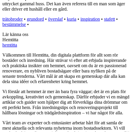
uttrycket gammal huss. Det kan även referera till en man som äger
eller driver ett hushåll eller en gård.
trätobroder
•
grundord
•
överslaf
•
kuria
•
inspiration
•
stafett
•
bestämmelse
•
Lär känna oss
Hemtitta
hemtitta
Välkommen till Hemtitta, din digitala plattform för allt som rör
bostäder och inredning. Här strävar vi efter att erbjuda inspirerande
och praktiska insikter om hemmet, oavsett om du är en passionerad
renoverare, en nybliven bostadsägare eller bara nyfiken på de
senaste trenderna. Vårt mål är att skapa en gemenskap där alla kan
dela sina idéer och erfarenheter kring hemmet.
Vi förstår att hemmet är mer än bara fyra väggar; det är en plats för
avkoppling, kreativitet och gemenskap. Därför erbjuder vi en mängd
artiklar och guider som hjälper dig att förverkliga dina drömmar om
ett perfekt hem. Från inredningstips och renoveringsprojekt till
hållbara lösningar och trädgårdsinspiration – vi har något för alla.
Vårt team av experter och entusiaster arbetar hårt för att samla de
mest aktuella och relevanta nyheterna inom bostadssektorn. Vi vill