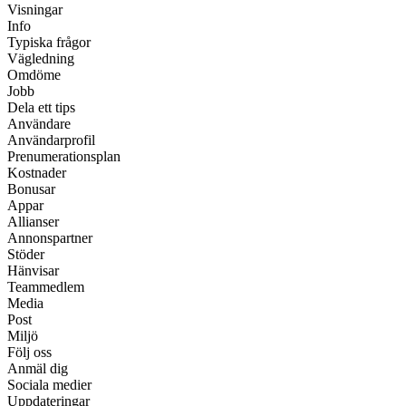
Visningar
Info
Typiska frågor
Vägledning
Omdöme
Jobb
Dela ett tips
Användare
Användarprofil
Prenumerationsplan
Kostnader
Bonusar
Appar
Allianser
Annonspartner
Stöder
Hänvisar
Teammedlem
Media
Post
Miljö
Följ oss
Anmäl dig
Sociala medier
Uppdateringar