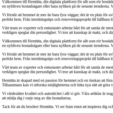
Välkommen till Hemtitta, din digitala plattform för allt som rör bostä
en nybliven bostadsägare eller bara nyfiken på de senaste trenderna. 
Vi förstår att hemmet är mer än bara fyra väggar; det är en plats för 
perfekt hem. Från inredningstips och renoveringsprojekt till hållbara lö
Vårt team av experter och entusiaster arbetar hårt för att samla de mes
verkligen speglar din personlighet. Vi tror att kunskap är makt, och därfö
Välkommen till Hemtitta, din digitala plattform för allt som rör bostä
en nybliven bostadsägare eller bara nyfiken på de senaste trenderna. 
Vi förstår att hemmet är mer än bara fyra väggar; det är en plats för 
perfekt hem. Från inredningstips och renoveringsprojekt till hållbara lö
Vårt team av experter och entusiaster arbetar hårt för att samla de mes
verkligen speglar din personlighet. Vi tror att kunskap är makt, och därfö
Hemtitta är skapad med en passion för hemmet och en önskan att föra
Tillsammans kan vi utforska möjligheterna och hitta nya sätt att göra vå
Vi värdesätter kvalitet och autenticitet i allt vi gör. Våra artiklar är
att stödja dig i varje steg av din bostadsresa.
Tack för att du besöker Hemtitta. Vi ser fram emot att inspirera dig oc