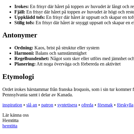
Irokes:
En frisyr där håret på toppen av huvudet är långt och re
Fjäll:
En frisyr där håret på toppen av huvudet är högt och reste
Uppklädd tofs:
En frisyr där håret är uppsatt och skapar en tof
Stilig tofs:
En frisyr där håret är snyggt uppsatt och skapar en el
Antonymer
Ordning:
Kaos, brist på struktur eller system
Harmoni:
Balans och samstämmighet
Regelbundenhet:
Något som sker eller utförs med jämnhet oc
Planering:
Att noga överväga och förbereda en aktivitet
Etymologi
Ordet irokes härstammar från franska Iroquois, som i sin tur kommer 
Pennsylvania samt i delar av Kanada.
inspiration
•
slå an
•
patron
•
syntetisera
•
ofreda
•
försmak
•
förskylla
Lär känna oss
Hemtitta
hemtitta