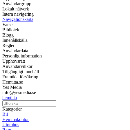
Användargrupp
Lokalt nätverk
Intern navigering
Navigationskarta
Varsel
Bibliotek
Blogg
Innehållskälla
Regler
Användardata
Personlig information
Upphovsrätt
Användarvillkor
Tillgängligt innehåll
Framtida försäkring
Hemtitta.se
Yes Media
info@yesmedia.se
hemtitta
Kategorier
Bil
Hemmakontor
Utomhus
Barn