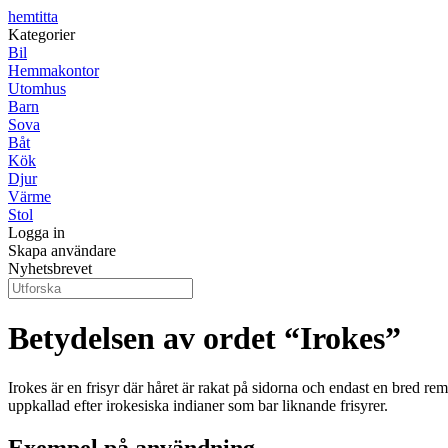
hemtitta
Kategorier
Bil
Hemmakontor
Utomhus
Barn
Sova
Båt
Kök
Djur
Värme
Stol
Logga in
Skapa användare
Nyhetsbrevet
Betydelsen av ordet “Irokes”
Irokes är en frisyr där håret är rakat på sidorna och endast en bred re
uppkallad efter irokesiska indianer som bar liknande frisyrer.
Exempel på användning