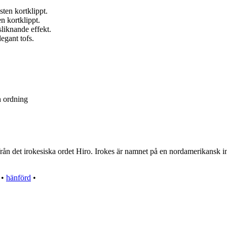
sten kortklippt.
n kortklippt.
sliknande effekt.
egant tofs.
h ordning
från det irokesiska ordet Hiro. Irokes är namnet på en nordamerikansk 
•
hänförd
•