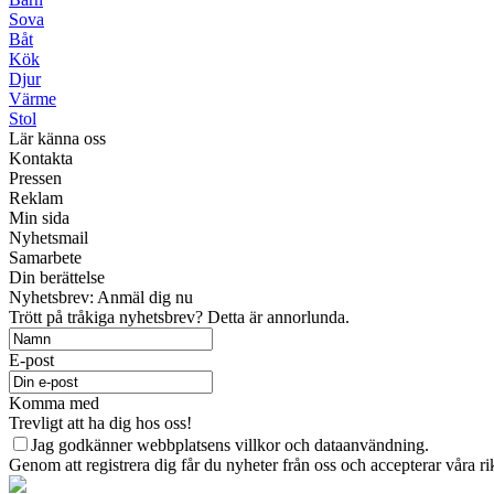
Sova
Båt
Kök
Djur
Värme
Stol
Lär känna oss
Kontakta
Pressen
Reklam
Min sida
Nyhetsmail
Samarbete
Din berättelse
Nyhetsbrev: Anmäl dig nu
Trött på tråkiga nyhetsbrev? Detta är annorlunda.
E-post
Komma med
Trevligt att ha dig hos oss!
Jag godkänner webbplatsens villkor och dataanvändning.
Genom att registrera dig får du nyheter från oss och accepterar våra r