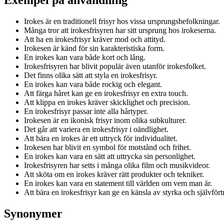
Irokes är en traditionell frisyr hos vissa ursprungsbefolkningar.
Många tror att irokesfrisyren har sitt ursprung hos irokeserna.
Att ha en irokesfrisyr kräver mod och attityd.
Irokesen är känd för sin karakteristiska form.
En irokes kan vara både kort och lång.
Irokesfrisyren har blivit populär även utanför irokesfolket.
Det finns olika sätt att styla en irokesfrisyr.
En irokes kan vara både rockig och elegant.
Att färga håret kan ge en irokesfrisyr en extra touch.
Att klippa en irokes kräver skicklighet och precision.
En irokesfrisyr passar inte alla hårtyper.
Irokesen är en ikonisk frisyr inom olika subkulturer.
Det går att variera en irokesfrisyr i oändlighet.
Att bära en irokes är ett uttryck för individualitet.
Irokesen har blivit en symbol för motstånd och frihet.
En irokes kan vara en sätt att uttrycka sin personlighet.
Irokesfrisyren har setts i många olika film och musikvideor.
Att sköta om en irokes kräver rätt produkter och tekniker.
En irokes kan vara en statement till världen om vem man är.
Att bära en irokesfrisyr kan ge en känsla av styrka och självför
Synonymer