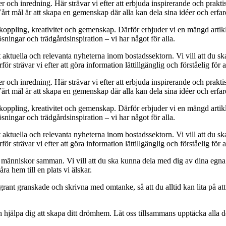
der och inredning. Här strävar vi efter att erbjuda inspirerande och pra
Vårt mål är att skapa en gemenskap där alla kan dela sina idéer och erf
avkoppling, kreativitet och gemenskap. Därför erbjuder vi en mängd arti
sningar och trädgårdsinspiration – vi har något för alla.
t aktuella och relevanta nyheterna inom bostadssektorn. Vi vill att du sk
r strävar vi efter att göra information lättillgänglig och förståelig för a
der och inredning. Här strävar vi efter att erbjuda inspirerande och pra
Vårt mål är att skapa en gemenskap där alla kan dela sina idéer och erf
avkoppling, kreativitet och gemenskap. Därför erbjuder vi en mängd arti
sningar och trädgårdsinspiration – vi har något för alla.
t aktuella och relevanta nyheterna inom bostadssektorn. Vi vill att du sk
r strävar vi efter att göra information lättillgänglig och förståelig för a
 människor samman. Vi vill att du ska kunna dela med dig av dina egna
ra hem till en plats vi älskar.
 noggrant granskade och skrivna med omtanke, så att du alltid kan lita på 
h hjälpa dig att skapa ditt drömhem. Låt oss tillsammans upptäcka alla d