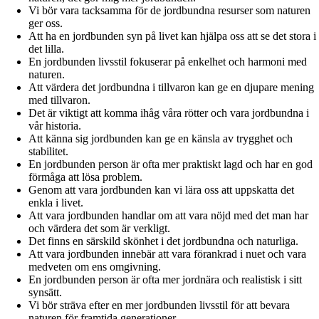
Vi bör vara tacksamma för de jordbundna resurser som naturen
ger oss.
Att ha en jordbunden syn på livet kan hjälpa oss att se det stora i
det lilla.
En jordbunden livsstil fokuserar på enkelhet och harmoni med
naturen.
Att värdera det jordbundna i tillvaron kan ge en djupare mening
med tillvaron.
Det är viktigt att komma ihåg våra rötter och vara jordbundna i
vår historia.
Att känna sig jordbunden kan ge en känsla av trygghet och
stabilitet.
En jordbunden person är ofta mer praktiskt lagd och har en god
förmåga att lösa problem.
Genom att vara jordbunden kan vi lära oss att uppskatta det
enkla i livet.
Att vara jordbunden handlar om att vara nöjd med det man har
och värdera det som är verkligt.
Det finns en särskild skönhet i det jordbundna och naturliga.
Att vara jordbunden innebär att vara förankrad i nuet och vara
medveten om ens omgivning.
En jordbunden person är ofta mer jordnära och realistisk i sitt
synsätt.
Vi bör sträva efter en mer jordbunden livsstil för att bevara
naturen för framtida generationer.