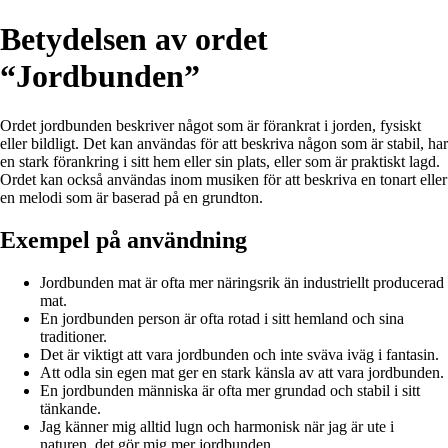
Betydelsen av ordet
“Jordbunden”
Ordet jordbunden beskriver något som är förankrat i jorden, fysiskt
eller bildligt. Det kan användas för att beskriva någon som är stabil, har
en stark förankring i sitt hem eller sin plats, eller som är praktiskt lagd.
Ordet kan också användas inom musiken för att beskriva en tonart eller
en melodi som är baserad på en grundton.
Exempel på användning
Jordbunden mat är ofta mer näringsrik än industriellt producerad
mat.
En jordbunden person är ofta rotad i sitt hemland och sina
traditioner.
Det är viktigt att vara jordbunden och inte sväva iväg i fantasin.
Att odla sin egen mat ger en stark känsla av att vara jordbunden.
En jordbunden människa är ofta mer grundad och stabil i sitt
tänkande.
Jag känner mig alltid lugn och harmonisk när jag är ute i
naturen, det gör mig mer jordbunden.