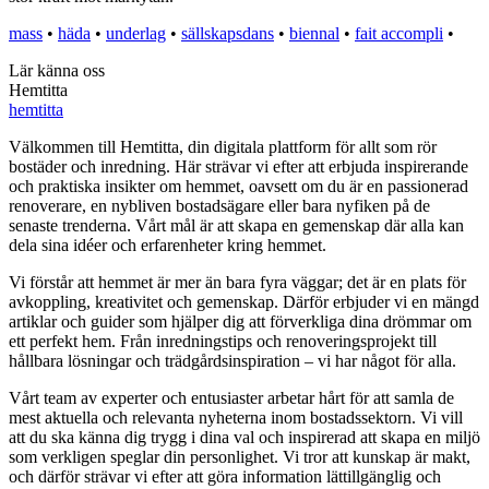
mass
•
häda
•
underlag
•
sällskapsdans
•
biennal
•
fait accompli
•
Lär känna oss
Hemtitta
hemtitta
Välkommen till Hemtitta, din digitala plattform för allt som rör
bostäder och inredning. Här strävar vi efter att erbjuda inspirerande
och praktiska insikter om hemmet, oavsett om du är en passionerad
renoverare, en nybliven bostadsägare eller bara nyfiken på de
senaste trenderna. Vårt mål är att skapa en gemenskap där alla kan
dela sina idéer och erfarenheter kring hemmet.
Vi förstår att hemmet är mer än bara fyra väggar; det är en plats för
avkoppling, kreativitet och gemenskap. Därför erbjuder vi en mängd
artiklar och guider som hjälper dig att förverkliga dina drömmar om
ett perfekt hem. Från inredningstips och renoveringsprojekt till
hållbara lösningar och trädgårdsinspiration – vi har något för alla.
Vårt team av experter och entusiaster arbetar hårt för att samla de
mest aktuella och relevanta nyheterna inom bostadssektorn. Vi vill
att du ska känna dig trygg i dina val och inspirerad att skapa en miljö
som verkligen speglar din personlighet. Vi tror att kunskap är makt,
och därför strävar vi efter att göra information lättillgänglig och