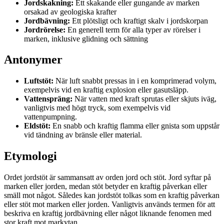
Jordskakning:
Ett skakande eller gungande av marken
orsakad av geologiska krafter
Jordbävning:
Ett plötsligt och kraftigt skalv i jordskorpan
Jordrörelse:
En generell term för alla typer av rörelser i
marken, inklusive glidning och sättning
Antonymer
Luftstöt:
När luft snabbt pressas in i en komprimerad volym,
exempelvis vid en kraftig explosion eller gasutsläpp.
Vattenspräng:
När vatten med kraft sprutas eller skjuts iväg,
vanligtvis med högt tryck, som exempelvis vid
vattenpumpning.
Eldstöt:
En snabb och kraftig flamma eller gnista som uppstår
vid tändning av bränsle eller material.
Etymologi
Ordet jordstöt är sammansatt av orden jord och stöt. Jord syftar på
marken eller jorden, medan stöt betyder en kraftig påverkan eller
smäll mot något. Således kan jordstöt tolkas som en kraftig påverkan
eller stöt mot marken eller jorden. Vanligtvis används termen för att
beskriva en kraftig jordbävning eller något liknande fenomen med
stor kraft mot markytan.