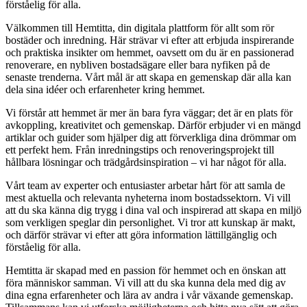
förståelig för alla.
Välkommen till Hemtitta, din digitala plattform för allt som rör
bostäder och inredning. Här strävar vi efter att erbjuda inspirerande
och praktiska insikter om hemmet, oavsett om du är en passionerad
renoverare, en nybliven bostadsägare eller bara nyfiken på de
senaste trenderna. Vårt mål är att skapa en gemenskap där alla kan
dela sina idéer och erfarenheter kring hemmet.
Vi förstår att hemmet är mer än bara fyra väggar; det är en plats för
avkoppling, kreativitet och gemenskap. Därför erbjuder vi en mängd
artiklar och guider som hjälper dig att förverkliga dina drömmar om
ett perfekt hem. Från inredningstips och renoveringsprojekt till
hållbara lösningar och trädgårdsinspiration – vi har något för alla.
Vårt team av experter och entusiaster arbetar hårt för att samla de
mest aktuella och relevanta nyheterna inom bostadssektorn. Vi vill
att du ska känna dig trygg i dina val och inspirerad att skapa en miljö
som verkligen speglar din personlighet. Vi tror att kunskap är makt,
och därför strävar vi efter att göra information lättillgänglig och
förståelig för alla.
Hemtitta är skapad med en passion för hemmet och en önskan att
föra människor samman. Vi vill att du ska kunna dela med dig av
dina egna erfarenheter och lära av andra i vår växande gemenskap.