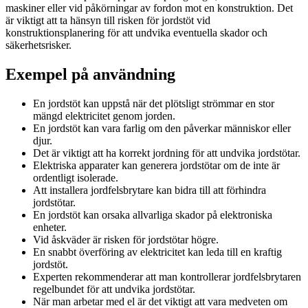
maskiner eller vid påkörningar av fordon mot en konstruktion. Det
är viktigt att ta hänsyn till risken för jordstöt vid
konstruktionsplanering för att undvika eventuella skador och
säkerhetsrisker.
Exempel på användning
En jordstöt kan uppstå när det plötsligt strömmar en stor
mängd elektricitet genom jorden.
En jordstöt kan vara farlig om den påverkar människor eller
djur.
Det är viktigt att ha korrekt jordning för att undvika jordstötar.
Elektriska apparater kan generera jordstötar om de inte är
ordentligt isolerade.
Att installera jordfelsbrytare kan bidra till att förhindra
jordstötar.
En jordstöt kan orsaka allvarliga skador på elektroniska
enheter.
Vid åskväder är risken för jordstötar högre.
En snabbt överföring av elektricitet kan leda till en kraftig
jordstöt.
Experten rekommenderar att man kontrollerar jordfelsbrytaren
regelbundet för att undvika jordstötar.
När man arbetar med el är det viktigt att vara medveten om