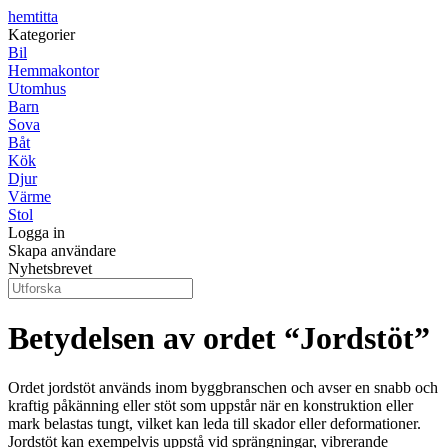
hemtitta
Kategorier
Bil
Hemmakontor
Utomhus
Barn
Sova
Båt
Kök
Djur
Värme
Stol
Logga in
Skapa användare
Nyhetsbrevet
Betydelsen av ordet “Jordstöt”
Ordet jordstöt används inom byggbranschen och avser en snabb och
kraftig påkänning eller stöt som uppstår när en konstruktion eller
mark belastas tungt, vilket kan leda till skador eller deformationer.
Jordstöt kan exempelvis uppstå vid sprängningar, vibrerande