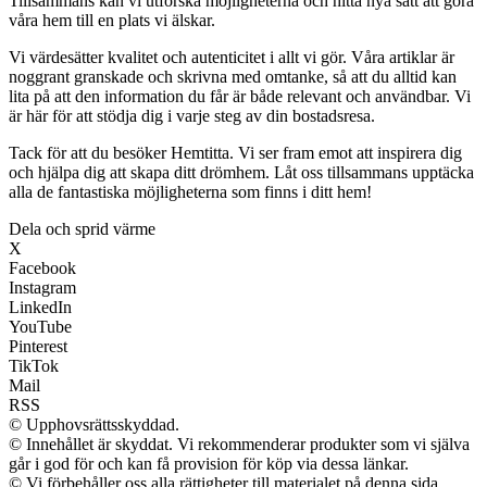
Tillsammans kan vi utforska möjligheterna och hitta nya sätt att göra
våra hem till en plats vi älskar.
Vi värdesätter kvalitet och autenticitet i allt vi gör. Våra artiklar är
noggrant granskade och skrivna med omtanke, så att du alltid kan
lita på att den information du får är både relevant och användbar. Vi
är här för att stödja dig i varje steg av din bostadsresa.
Tack för att du besöker Hemtitta. Vi ser fram emot att inspirera dig
och hjälpa dig att skapa ditt drömhem. Låt oss tillsammans upptäcka
alla de fantastiska möjligheterna som finns i ditt hem!
Dela och sprid värme
X
Facebook
Instagram
LinkedIn
YouTube
Pinterest
TikTok
Mail
RSS
© Upphovsrättsskyddad.
© Innehållet är skyddat. Vi rekommenderar produkter som vi själva
går i god för och kan få provision för köp via dessa länkar.
© Vi förbehåller oss alla rättigheter till materialet på denna sida.