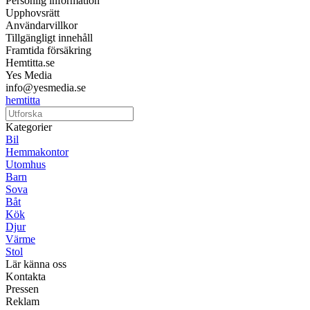
Personlig information
Upphovsrätt
Användarvillkor
Tillgängligt innehåll
Framtida försäkring
Hemtitta.se
Yes Media
info@yesmedia.se
hemtitta
Kategorier
Bil
Hemmakontor
Utomhus
Barn
Sova
Båt
Kök
Djur
Värme
Stol
Lär känna oss
Kontakta
Pressen
Reklam