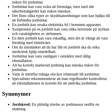
risken för jordstötar.
Jordstötar kan vara svåra att förutsäga, men med rätt
säkerhetsåtgärder kan risken minskas.
Det finns olika typer av skyddsanordningar som kan hjälpa till
att förhindra jordstötar.
En jordstöt kan orsaka elektriska fel i hemmets apparater.
Symptomen på en jordstöt kan vara olika beroende på styrkan
och varaktigheten av strömmen.
En liten jordstöt kan vara oskadlig, men det är viktigt att vara
försiktig med elektricitet.
Om du misstänker att du har fått en jordstöt ska du söka
medicinsk hjälp omedelbart.
Jordstötar kan vara vanligare i områden med dålig
elinstallation.
Att ha korrekt markerad jordning kan minska risken för
jordstötar.
Varje år inträffar många olyckor relaterade till jordstötar.
Specialister rekommenderar att man regelbundet kontrollerar
att elinstallationen är korrekt för att undvika jordstötar.
Synonymer
Jordskred:
En plötslig rörelse av jordmassor nedför en
sluttning