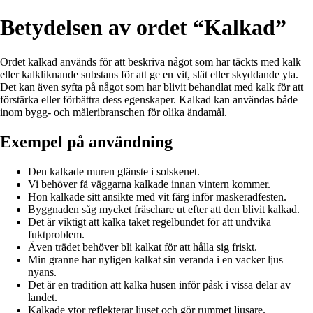
Betydelsen av ordet “Kalkad”
Ordet kalkad används för att beskriva något som har täckts med kalk
eller kalkliknande substans för att ge en vit, slät eller skyddande yta.
Det kan även syfta på något som har blivit behandlat med kalk för att
förstärka eller förbättra dess egenskaper. Kalkad kan användas både
inom bygg- och måleribranschen för olika ändamål.
Exempel på användning
Den kalkade muren glänste i solskenet.
Vi behöver få väggarna kalkade innan vintern kommer.
Hon kalkade sitt ansikte med vit färg inför maskeradfesten.
Byggnaden såg mycket fräschare ut efter att den blivit kalkad.
Det är viktigt att kalka taket regelbundet för att undvika
fuktproblem.
Även trädet behöver bli kalkat för att hålla sig friskt.
Min granne har nyligen kalkat sin veranda i en vacker ljus
nyans.
Det är en tradition att kalka husen inför påsk i vissa delar av
landet.
Kalkade ytor reflekterar ljuset och gör rummet ljusare.