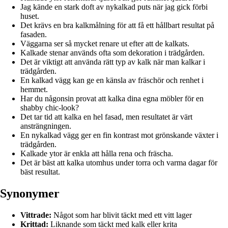
Jag kände en stark doft av nykalkad puts när jag gick förbi
huset.
Det krävs en bra kalkmålning för att få ett hållbart resultat på
fasaden.
Väggarna ser så mycket renare ut efter att de kalkats.
Kalkade stenar används ofta som dekoration i trädgården.
Det är viktigt att använda rätt typ av kalk när man kalkar i
trädgården.
En kalkad vägg kan ge en känsla av fräschör och renhet i
hemmet.
Har du någonsin provat att kalka dina egna möbler för en
shabby chic-look?
Det tar tid att kalka en hel fasad, men resultatet är värt
ansträngningen.
En nykalkad vägg ger en fin kontrast mot grönskande växter i
trädgården.
Kalkade ytor är enkla att hålla rena och fräscha.
Det är bäst att kalka utomhus under torra och varma dagar för
bäst resultat.
Synonymer
Vittrade:
Något som har blivit täckt med ett vitt lager
Krittad:
Liknande som täckt med kalk eller krita