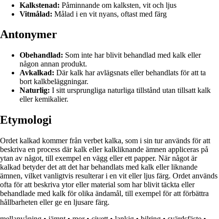
Kalkstenad:
Påminnande om kalksten, vit och ljus
Vitmålad:
Målad i en vit nyans, oftast med färg
Antonymer
Obehandlad:
Som inte har blivit behandlad med kalk eller
någon annan produkt.
Avkalkad:
Där kalk har avlägsnats eller behandlats för att ta
bort kalkbeläggningar.
Naturlig:
I sitt ursprungliga naturliga tillstånd utan tillsatt kalk
eller kemikalier.
Etymologi
Ordet kalkad kommer från verbet kalka, som i sin tur används för att
beskriva en process där kalk eller kalkliknande ämnen appliceras på
ytan av något, till exempel en vägg eller ett papper. När något är
kalkad betyder det att det har behandlats med kalk eller liknande
ämnen, vilket vanligtvis resulterar i en vit eller ljus färg. Ordet används
ofta för att beskriva ytor eller material som har blivit täckta eller
behandlade med kalk för olika ändamål, till exempel för att förbättra
hållbarheten eller ge en ljusare färg.
mellanvåning
•
jämnt
•
mor
•
civett
•
lankig
•
bilring
•
svärdsfäste
•