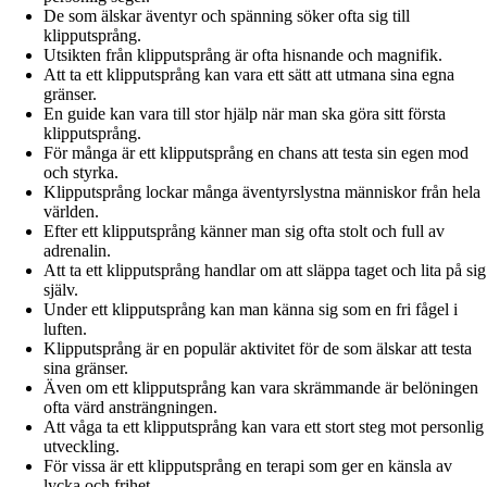
De som älskar äventyr och spänning söker ofta sig till
klipputsprång.
Utsikten från klipputsprång är ofta hisnande och magnifik.
Att ta ett klipputsprång kan vara ett sätt att utmana sina egna
gränser.
En guide kan vara till stor hjälp när man ska göra sitt första
klipputsprång.
För många är ett klipputsprång en chans att testa sin egen mod
och styrka.
Klipputsprång lockar många äventyrslystna människor från hela
världen.
Efter ett klipputsprång känner man sig ofta stolt och full av
adrenalin.
Att ta ett klipputsprång handlar om att släppa taget och lita på sig
själv.
Under ett klipputsprång kan man känna sig som en fri fågel i
luften.
Klipputsprång är en populär aktivitet för de som älskar att testa
sina gränser.
Även om ett klipputsprång kan vara skrämmande är belöningen
ofta värd ansträngningen.
Att våga ta ett klipputsprång kan vara ett stort steg mot personlig
utveckling.
För vissa är ett klipputsprång en terapi som ger en känsla av
lycka och frihet.