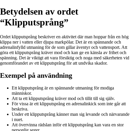
Betydelsen av ordet
“Klipputsprång”
Ordet klipputsprång beskriver en aktivitet där man hoppar från en hög
klippa ner i vatten eller djupa markpölar. Det är en spännande och
adrenalinfylld utmaning för de som gillar äventyr och vattensport. Att
göra ett klipputsprång kräver mod och kan ge en känsla av frihet och
spänning. Det är viktigt att vara försiktig och noga med säkerheten vid
genomförandet av ett klipputsprång för att undvika skador.
Exempel på användning
Ett klipputsprång är en spännande utmaning för modiga
människor.
Att ta ett klipputsprång kräver mod och tillit till sig själv.
För vissa är ett klipputsprång en adrenalinkick som inte går att
beskriva.
Under ett klipputsprång känner man sig levande och närvarande
i nuet.
Att övervinna rädslan inför ett klipputsprång kan vara en stor
personlig seger.