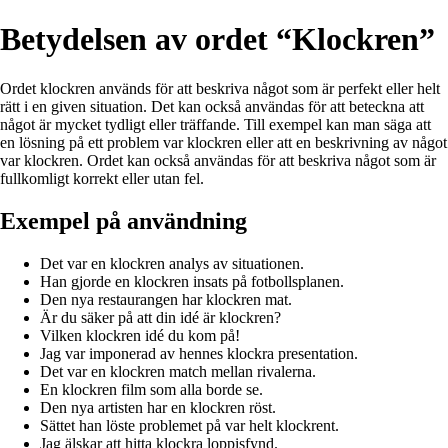
Betydelsen av ordet “Klockren”
Ordet klockren används för att beskriva något som är perfekt eller helt
rätt i en given situation. Det kan också användas för att beteckna att
något är mycket tydligt eller träffande. Till exempel kan man säga att
en lösning på ett problem var klockren eller att en beskrivning av något
var klockren. Ordet kan också användas för att beskriva något som är
fullkomligt korrekt eller utan fel.
Exempel på användning
Det var en klockren analys av situationen.
Han gjorde en klockren insats på fotbollsplanen.
Den nya restaurangen har klockren mat.
Är du säker på att din idé är klockren?
Vilken klockren idé du kom på!
Jag var imponerad av hennes klockra presentation.
Det var en klockren match mellan rivalerna.
En klockren film som alla borde se.
Den nya artisten har en klockren röst.
Sättet han löste problemet på var helt klockrent.
Jag älskar att hitta klockra loppisfynd.