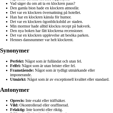
Vad säger du om att ta en klockren paus?
Den gamla bion hade en klockren atmosfär.
Det var en klockren övernattning på hotellet.
Han har en klockren känsla för humor.
Det var en klockren ögonblicksbild av staden.
Min mormor hade alltid klockra recept på bakverk.
Den nya boken har fått klockrena recensioner.
Det var en klockren upplevelse att besöka parken.
Hennes dansnummer var helt klockrent.
Synonymer
Perfekt:
Något som är fulländat och utan fel.
Felfri:
Något som är utan brister eller fel.
Framstående:
Något som är tydligt utmärkande eller
imponerande.
Utmärkt:
Något som är av exceptionell kvalitet eller standard.
Antonymer
Oprecis:
Inte exakt eller träffsäker.
Vild:
Okontrollerad eller oraffinerad.
Felaktig:
Inte korrekt eller riktig.