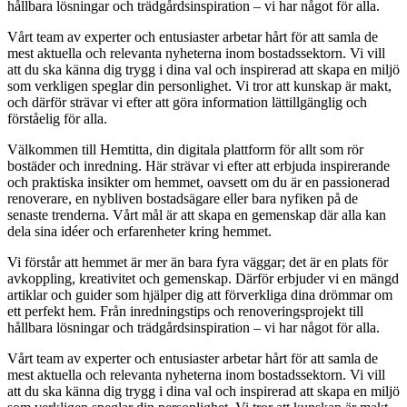
hållbara lösningar och trädgårdsinspiration – vi har något för alla.
Vårt team av experter och entusiaster arbetar hårt för att samla de
mest aktuella och relevanta nyheterna inom bostadssektorn. Vi vill
att du ska känna dig trygg i dina val och inspirerad att skapa en miljö
som verkligen speglar din personlighet. Vi tror att kunskap är makt,
och därför strävar vi efter att göra information lättillgänglig och
förståelig för alla.
Välkommen till Hemtitta, din digitala plattform för allt som rör
bostäder och inredning. Här strävar vi efter att erbjuda inspirerande
och praktiska insikter om hemmet, oavsett om du är en passionerad
renoverare, en nybliven bostadsägare eller bara nyfiken på de
senaste trenderna. Vårt mål är att skapa en gemenskap där alla kan
dela sina idéer och erfarenheter kring hemmet.
Vi förstår att hemmet är mer än bara fyra väggar; det är en plats för
avkoppling, kreativitet och gemenskap. Därför erbjuder vi en mängd
artiklar och guider som hjälper dig att förverkliga dina drömmar om
ett perfekt hem. Från inredningstips och renoveringsprojekt till
hållbara lösningar och trädgårdsinspiration – vi har något för alla.
Vårt team av experter och entusiaster arbetar hårt för att samla de
mest aktuella och relevanta nyheterna inom bostadssektorn. Vi vill
att du ska känna dig trygg i dina val och inspirerad att skapa en miljö