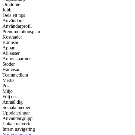
Omdöme
Jobb
Dela ett tips
Användare
Användarprofil
Prenumerationsplan
Kostnader
Bonusar
Appar
Allianser
Annonspartner
Stöder
Hänvisar
Teammedlem
Media
Post
Miljö
Följ oss
Anmäl dig
Sociala medier
Uppdateringar
Användargrupp
Lokalt nätverk
Intern navigering
Navigationskarta