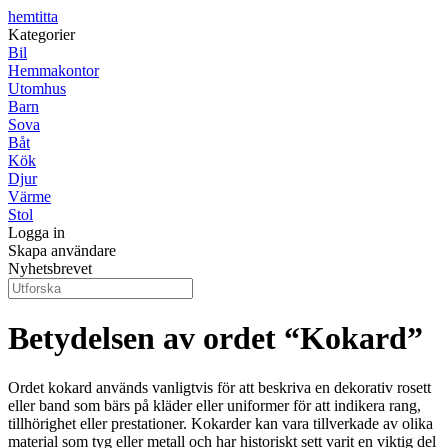
hemtitta
Kategorier
Bil
Hemmakontor
Utomhus
Barn
Sova
Båt
Kök
Djur
Värme
Stol
Logga in
Skapa användare
Nyhetsbrevet
Betydelsen av ordet “Kokard”
Ordet kokard används vanligtvis för att beskriva en dekorativ rosett
eller band som bärs på kläder eller uniformer för att indikera rang,
tillhörighet eller prestationer. Kokarder kan vara tillverkade av olika
material som tyg eller metall och har historiskt sett varit en viktig del