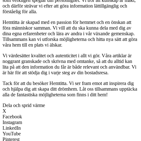
som verkligen speglar din personlighet. Vi tror att kunskap är makt,
och därför strävar vi efter att göra information lättillgänglig och
förståelig för alla.
Hemtitta är skapad med en passion för hemmet och en önskan att
föra människor samman. Vi vill att du ska kunna dela med dig av
dina egna erfarenheter och lära av andra i vår växande gemenskap.
Tillsammans kan vi utforska möjligheterna och hitta nya sätt att göra
våra hem till en plats vi älskar.
Vi värdesätter kvalitet och autenticitet i allt vi gör. Våra artiklar är
noggrant granskade och skrivna med omtanke, så att du alltid kan
lita på att den information du får är både relevant och användbar. Vi
är här för att stödja dig i varje steg av din bostadsresa.
Tack för att du besöker Hemtitta. Vi ser fram emot att inspirera dig
och hjälpa dig att skapa ditt drömhem. Låt oss tillsammans upptäcka
alla de fantastiska möjligheterna som finns i ditt hem!
Dela och sprid värme
X
Facebook
Instagram
LinkedIn
YouTube
Pinterest