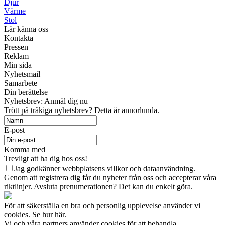
Djur
Värme
Stol
Lär känna oss
Kontakta
Pressen
Reklam
Min sida
Nyhetsmail
Samarbete
Din berättelse
Nyhetsbrev: Anmäl dig nu
Trött på tråkiga nyhetsbrev? Detta är annorlunda.
E-post
Komma med
Trevligt att ha dig hos oss!
Jag godkänner webbplatsens villkor och dataanvändning.
Genom att registrera dig får du nyheter från oss och accepterar våra
riktlinjer. Avsluta prenumerationen? Det kan du enkelt göra.
För att säkerställa en bra och personlig upplevelse använder vi
cookies. Se hur här.
Vi och våra partners använder cookies för att behandla