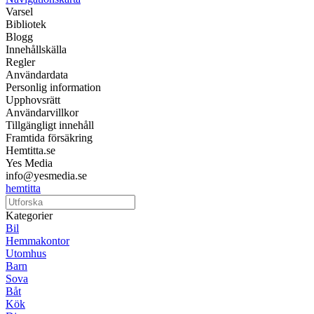
Varsel
Bibliotek
Blogg
Innehållskälla
Regler
Användardata
Personlig information
Upphovsrätt
Användarvillkor
Tillgängligt innehåll
Framtida försäkring
Hemtitta.se
Yes Media
info@yesmedia.se
hemtitta
Kategorier
Bil
Hemmakontor
Utomhus
Barn
Sova
Båt
Kök