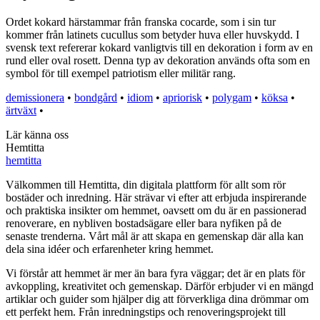
Ordet kokard härstammar från franska cocarde, som i sin tur
kommer från latinets cucullus som betyder huva eller huvskydd. I
svensk text refererar kokard vanligtvis till en dekoration i form av en
rund eller oval rosett. Denna typ av dekoration används ofta som en
symbol för till exempel patriotism eller militär rang.
demissionera
•
bondgård
•
idiom
•
apriorisk
•
polygam
•
köksa
•
ärtväxt
•
Lär känna oss
Hemtitta
hemtitta
Välkommen till Hemtitta, din digitala plattform för allt som rör
bostäder och inredning. Här strävar vi efter att erbjuda inspirerande
och praktiska insikter om hemmet, oavsett om du är en passionerad
renoverare, en nybliven bostadsägare eller bara nyfiken på de
senaste trenderna. Vårt mål är att skapa en gemenskap där alla kan
dela sina idéer och erfarenheter kring hemmet.
Vi förstår att hemmet är mer än bara fyra väggar; det är en plats för
avkoppling, kreativitet och gemenskap. Därför erbjuder vi en mängd
artiklar och guider som hjälper dig att förverkliga dina drömmar om
ett perfekt hem. Från inredningstips och renoveringsprojekt till