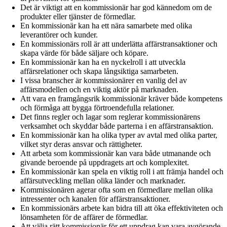
Det är viktigt att en kommissionär har god kännedom om de
produkter eller tjänster de förmedlar.
En kommissionär kan ha ett nära samarbete med olika
leverantörer och kunder.
En kommissionärs roll är att underlätta affärstransaktioner och
skapa värde för både säljare och köpare.
En kommissionär kan ha en nyckelroll i att utveckla
affärsrelationer och skapa långsiktiga samarbeten.
I vissa branscher är kommissionärer en vanlig del av
affärsmodellen och en viktig aktör på marknaden.
Att vara en framgångsrik kommissionär kräver både kompetens
och förmåga att bygga förtroendefulla relationer.
Det finns regler och lagar som reglerar kommissionärens
verksamhet och skyddar både parterna i en affärstransaktion.
En kommissionär kan ha olika typer av avtal med olika parter,
vilket styr deras ansvar och rättigheter.
Att arbeta som kommissionär kan vara både utmanande och
givande beroende på uppdragets art och komplexitet.
En kommissionär kan spela en viktig roll i att främja handel och
affärsutveckling mellan olika länder och marknader.
Kommissionären agerar ofta som en förmedlare mellan olika
intressenter och kanalen för affärstransaktioner.
En kommissionärs arbete kan bidra till att öka effektiviteten och
lönsamheten för de affärer de förmedlar.
Att välja rätt kommissionär för ett uppdrag kan vara avgörande