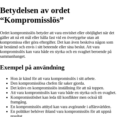
Betydelsen av ordet
“Kompromisslös”
Ordet kompromisslös betyder att vara envishet eller oböjlighet när det
gäller att nå ett mål eller hålla fast vid en övertygelse utan att
kompromissa eller göra eftergifter. Det kan även beskriva någon som
är bestämd och envis i sitt beteende eller sina beslut. Att vara
kompromisslös kan vara både en styrka och en svaghet beroende på
sammanhanget.
Exempel på användning
Hon är känd för att vara kompromisslös i sitt arbete.
Den kompromisslösa chefen får saker gjorda.
Det krävs en kompromisslös inställning för att nå toppen.
Att vara kompromisslös kan vara både en styrka och en svaghet.
Kompromisslöshet kan leda till konflikter men också till
framgång.
En kompromisslös attityd kan vara avgörande i affärsvärlden.
En politiker behöver ibland vara kompromisslös för att uppnå
resultat.