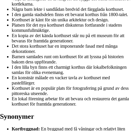
kortlekarna.
Några barn lekte i sandlådan bredvid det färgglada korthuset.
I den gamla stadsdelen finns ett bevarat korthus från 1800-talet.
Korthuset är känt för sin unika arkitektur och design.
Platsen för det nya korthuset diskuteras fortfarande i stadens
kommunfullmäktige.
En kopia av det kända korthuset står nu på ett museum för att
bevaras för framtida generationer.
Det stora korthuset har en imponerande fasad med många
dekorationer.
Barnen samlades runt om korthuset för att lyssna på historien
bakom dess uppförande.
I den lilla byn finns ett charmigt korthus där lokalbefolkningen
samlas för olika evenemang.
En konstnär målade en vacker tavla av korthuset med
pastellfärger.
Korthuset är en populär plats för fotografering på grund av dess
pittoreska utseende.
En lokal förening arbetar för att bevara och restaurera det gamla
korthuset för framtida generationer.
Synonymer
Kortbyggnad:
En byggnad med få våningar och relativt liten