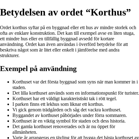
Betydelsen av ordet “Korthus”
Ordet korthus syftar på en byggnad eller ett hus av mindre storlek och
ofta av enklare konstruktion. Det kan till exempel avse en liten stuga,
ett mindre hus eller en tillfällig byggnad avsedd för kortare
användning. Ordet kan även användas i överförd betydelse för att
beskriva något som är litet eller enkelt i jämförelse med andra
strukturer.
Exempel på användning
Korthuset var det första byggnad som syns när man kommer in i
staden.
Det lilla korthuset används som en informationspunkt för turister.
Korthuset har ett väldigt karakteristiskt tak i rött tegel.
I parken finns ett lekhus som liknar ett korthus.
Vi gick genom trädgården och såg det vackra korthuset.
Byggandet av korthuset påbörjades under förra sommaren.
Korthuset är en viktig symbol för staden och dess historia.
Det gamla korthuset renoverades och är nu öppet för
allmänheten.
Varje år arrangeras en tävling för att bygga det bästa korthuset av