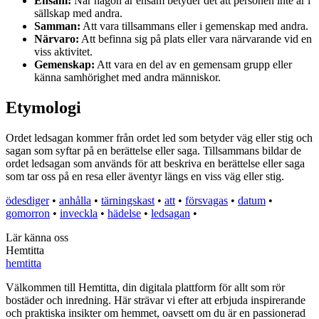
Ensam:
När någon är ensam betyder det att personen inte är i
sällskap med andra.
Samman:
Att vara tillsammans eller i gemenskap med andra.
Närvaro:
Att befinna sig på plats eller vara närvarande vid en
viss aktivitet.
Gemenskap:
Att vara en del av en gemensam grupp eller
känna samhörighet med andra människor.
Etymologi
Ordet ledsagan kommer från ordet led som betyder väg eller stig och
sagan som syftar på en berättelse eller saga. Tillsammans bildar de
ordet ledsagan som används för att beskriva en berättelse eller saga
som tar oss på en resa eller äventyr längs en viss väg eller stig.
ödesdiger
•
anhålla
•
tärningskast
•
att
•
försvagas
•
datum
•
gomorron
•
inveckla
•
hädelse
•
ledsagan
•
Lär känna oss
Hemtitta
hemtitta
Välkommen till Hemtitta, din digitala plattform för allt som rör
bostäder och inredning. Här strävar vi efter att erbjuda inspirerande
och praktiska insikter om hemmet, oavsett om du är en passionerad