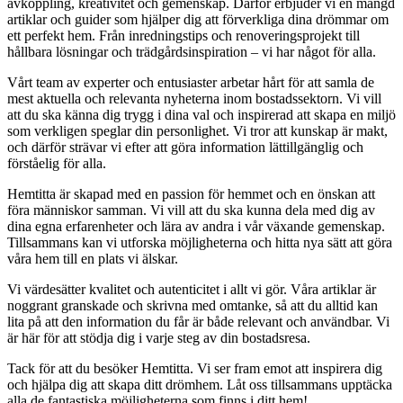
avkoppling, kreativitet och gemenskap. Därför erbjuder vi en mängd
artiklar och guider som hjälper dig att förverkliga dina drömmar om
ett perfekt hem. Från inredningstips och renoveringsprojekt till
hållbara lösningar och trädgårdsinspiration – vi har något för alla.
Vårt team av experter och entusiaster arbetar hårt för att samla de
mest aktuella och relevanta nyheterna inom bostadssektorn. Vi vill
att du ska känna dig trygg i dina val och inspirerad att skapa en miljö
som verkligen speglar din personlighet. Vi tror att kunskap är makt,
och därför strävar vi efter att göra information lättillgänglig och
förståelig för alla.
Hemtitta är skapad med en passion för hemmet och en önskan att
föra människor samman. Vi vill att du ska kunna dela med dig av
dina egna erfarenheter och lära av andra i vår växande gemenskap.
Tillsammans kan vi utforska möjligheterna och hitta nya sätt att göra
våra hem till en plats vi älskar.
Vi värdesätter kvalitet och autenticitet i allt vi gör. Våra artiklar är
noggrant granskade och skrivna med omtanke, så att du alltid kan
lita på att den information du får är både relevant och användbar. Vi
är här för att stödja dig i varje steg av din bostadsresa.
Tack för att du besöker Hemtitta. Vi ser fram emot att inspirera dig
och hjälpa dig att skapa ditt drömhem. Låt oss tillsammans upptäcka
alla de fantastiska möjligheterna som finns i ditt hem!