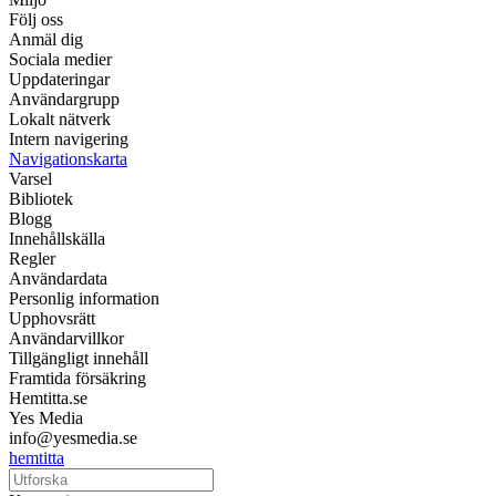
Följ oss
Anmäl dig
Sociala medier
Uppdateringar
Användargrupp
Lokalt nätverk
Intern navigering
Navigationskarta
Varsel
Bibliotek
Blogg
Innehållskälla
Regler
Användardata
Personlig information
Upphovsrätt
Användarvillkor
Tillgängligt innehåll
Framtida försäkring
Hemtitta.se
Yes Media
info@yesmedia.se
hemtitta