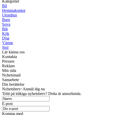
Kategorier
Bil
Hemmakontor
Utomhus
Barn
Sova
Båt
Kök
Djur
Värme
Stol
Lär känna oss
Kontakta
Pressen
Reklam
Min sida
Nyhetsmail
Samarbete
Din berättelse
Nyhetsbrev: Anmäl dig nu
Trött på tråkiga nyhetsbrev? Detta är annorlunda.
E-post
Komma med