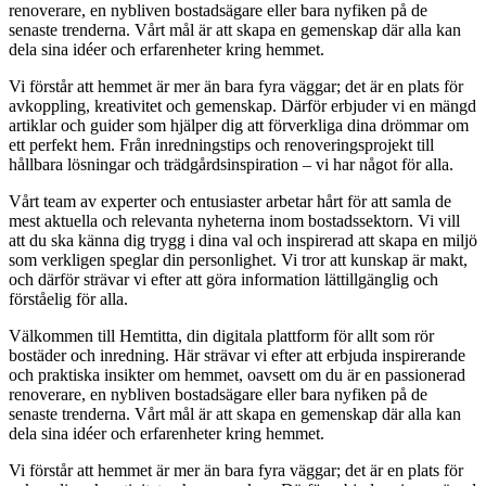
renoverare, en nybliven bostadsägare eller bara nyfiken på de
senaste trenderna. Vårt mål är att skapa en gemenskap där alla kan
dela sina idéer och erfarenheter kring hemmet.
Vi förstår att hemmet är mer än bara fyra väggar; det är en plats för
avkoppling, kreativitet och gemenskap. Därför erbjuder vi en mängd
artiklar och guider som hjälper dig att förverkliga dina drömmar om
ett perfekt hem. Från inredningstips och renoveringsprojekt till
hållbara lösningar och trädgårdsinspiration – vi har något för alla.
Vårt team av experter och entusiaster arbetar hårt för att samla de
mest aktuella och relevanta nyheterna inom bostadssektorn. Vi vill
att du ska känna dig trygg i dina val och inspirerad att skapa en miljö
som verkligen speglar din personlighet. Vi tror att kunskap är makt,
och därför strävar vi efter att göra information lättillgänglig och
förståelig för alla.
Välkommen till Hemtitta, din digitala plattform för allt som rör
bostäder och inredning. Här strävar vi efter att erbjuda inspirerande
och praktiska insikter om hemmet, oavsett om du är en passionerad
renoverare, en nybliven bostadsägare eller bara nyfiken på de
senaste trenderna. Vårt mål är att skapa en gemenskap där alla kan
dela sina idéer och erfarenheter kring hemmet.
Vi förstår att hemmet är mer än bara fyra väggar; det är en plats för