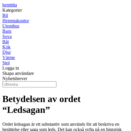
hemtitta
Kategorier
Bil
Hemmakontor
Utomhus
Barn
Sova
Båt
Kök
Djur
Värme
Stol
Logga in
Skapa användare
Nyhetsbrevet
Betydelsen av ordet
“Ledsagan”
Ordet ledsagan är ett substantiv som används för att beskriva en
berättelse eller saga som leds. Det kan också syfta på en historisk