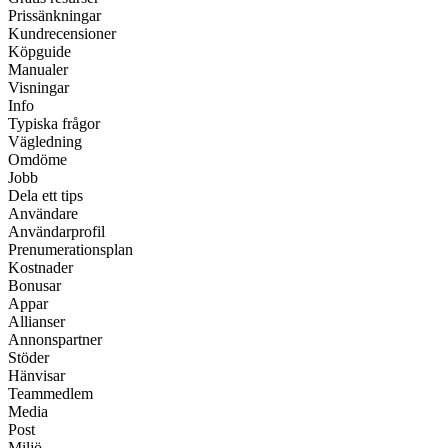
Prissänkningar
Kundrecensioner
Köpguide
Manualer
Visningar
Info
Typiska frågor
Vägledning
Omdöme
Jobb
Dela ett tips
Användare
Användarprofil
Prenumerationsplan
Kostnader
Bonusar
Appar
Allianser
Annonspartner
Stöder
Hänvisar
Teammedlem
Media
Post
Miljö