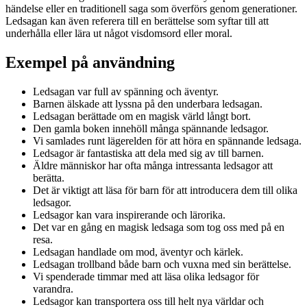
händelse eller en traditionell saga som överförs genom generationer.
Ledsagan kan även referera till en berättelse som syftar till att
underhålla eller lära ut något visdomsord eller moral.
Exempel på användning
Ledsagan var full av spänning och äventyr.
Barnen älskade att lyssna på den underbara ledsagan.
Ledsagan berättade om en magisk värld långt bort.
Den gamla boken innehöll många spännande ledsagor.
Vi samlades runt lägerelden för att höra en spännande ledsaga.
Ledsagor är fantastiska att dela med sig av till barnen.
Äldre människor har ofta många intressanta ledsagor att
berätta.
Det är viktigt att läsa för barn för att introducera dem till olika
ledsagor.
Ledsagor kan vara inspirerande och lärorika.
Det var en gång en magisk ledsaga som tog oss med på en
resa.
Ledsagan handlade om mod, äventyr och kärlek.
Ledsagan trollband både barn och vuxna med sin berättelse.
Vi spenderade timmar med att läsa olika ledsagor för
varandra.
Ledsagor kan transportera oss till helt nya världar och