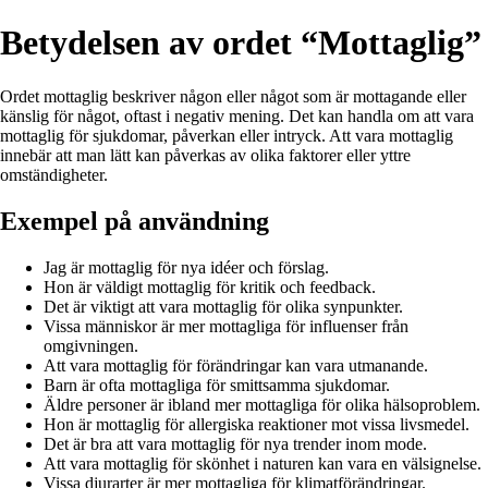
Betydelsen av ordet “Mottaglig”
Ordet mottaglig beskriver någon eller något som är mottagande eller
känslig för något, oftast i negativ mening. Det kan handla om att vara
mottaglig för sjukdomar, påverkan eller intryck. Att vara mottaglig
innebär att man lätt kan påverkas av olika faktorer eller yttre
omständigheter.
Exempel på användning
Jag är mottaglig för nya idéer och förslag.
Hon är väldigt mottaglig för kritik och feedback.
Det är viktigt att vara mottaglig för olika synpunkter.
Vissa människor är mer mottagliga för influenser från
omgivningen.
Att vara mottaglig för förändringar kan vara utmanande.
Barn är ofta mottagliga för smittsamma sjukdomar.
Äldre personer är ibland mer mottagliga för olika hälsoproblem.
Hon är mottaglig för allergiska reaktioner mot vissa livsmedel.
Det är bra att vara mottaglig för nya trender inom mode.
Att vara mottaglig för skönhet i naturen kan vara en välsignelse.
Vissa djurarter är mer mottagliga för klimatförändringar.