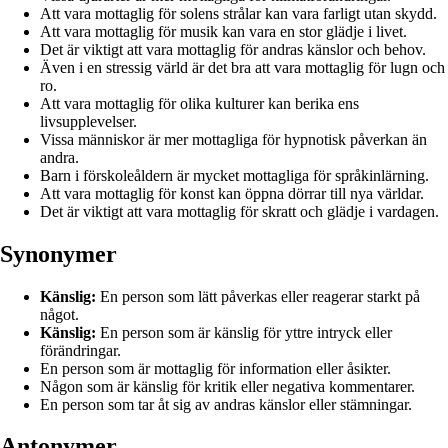
Att vara mottaglig för solens strålar kan vara farligt utan skydd.
Att vara mottaglig för musik kan vara en stor glädje i livet.
Det är viktigt att vara mottaglig för andras känslor och behov.
Även i en stressig värld är det bra att vara mottaglig för lugn och
ro.
Att vara mottaglig för olika kulturer kan berika ens
livsupplevelser.
Vissa människor är mer mottagliga för hypnotisk påverkan än
andra.
Barn i förskoleåldern är mycket mottagliga för språkinlärning.
Att vara mottaglig för konst kan öppna dörrar till nya världar.
Det är viktigt att vara mottaglig för skratt och glädje i vardagen.
Synonymer
Känslig:
En person som lätt påverkas eller reagerar starkt på
något.
Känslig:
En person som är känslig för yttre intryck eller
förändringar.
En person som är mottaglig för information eller åsikter.
Någon som är känslig för kritik eller negativa kommentarer.
En person som tar åt sig av andras känslor eller stämningar.
Antonymer