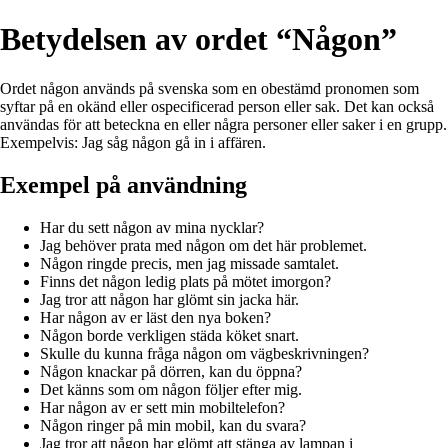
Betydelsen av ordet “Någon”
Ordet någon används på svenska som en obestämd pronomen som
syftar på en okänd eller ospecificerad person eller sak. Det kan också
användas för att beteckna en eller några personer eller saker i en grupp.
Exempelvis: Jag såg någon gå in i affären.
Exempel på användning
Har du sett någon av mina nycklar?
Jag behöver prata med någon om det här problemet.
Någon ringde precis, men jag missade samtalet.
Finns det någon ledig plats på mötet imorgon?
Jag tror att någon har glömt sin jacka här.
Har någon av er läst den nya boken?
Någon borde verkligen städa köket snart.
Skulle du kunna fråga någon om vägbeskrivningen?
Någon knackar på dörren, kan du öppna?
Det känns som om någon följer efter mig.
Har någon av er sett min mobiltelefon?
Någon ringer på min mobil, kan du svara?
Jag tror att någon har glömt att stänga av lampan i