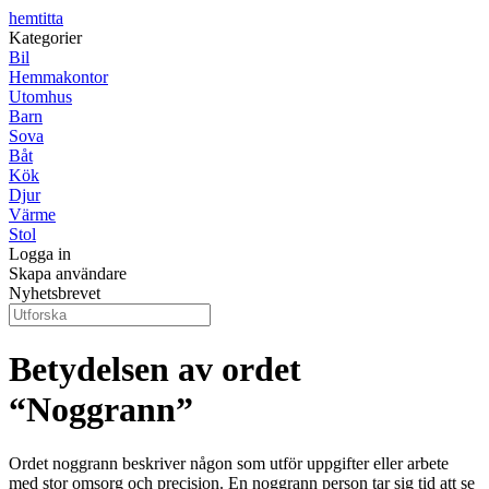
hemtitta
Kategorier
Bil
Hemmakontor
Utomhus
Barn
Sova
Båt
Kök
Djur
Värme
Stol
Logga in
Skapa användare
Nyhetsbrevet
Betydelsen av ordet
“Noggrann”
Ordet noggrann beskriver någon som utför uppgifter eller arbete
med stor omsorg och precision. En noggrann person tar sig tid att se