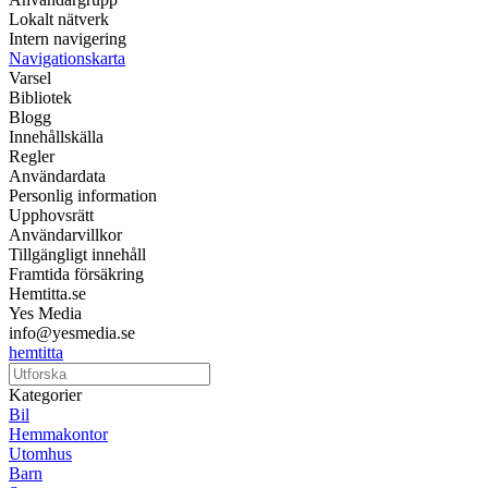
Lokalt nätverk
Intern navigering
Navigationskarta
Varsel
Bibliotek
Blogg
Innehållskälla
Regler
Användardata
Personlig information
Upphovsrätt
Användarvillkor
Tillgängligt innehåll
Framtida försäkring
Hemtitta.se
Yes Media
info@yesmedia.se
hemtitta
Kategorier
Bil
Hemmakontor
Utomhus
Barn