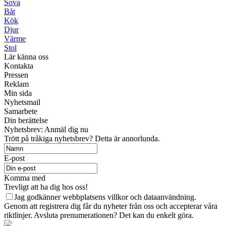
Sova
Båt
Kök
Djur
Värme
Stol
Lär känna oss
Kontakta
Pressen
Reklam
Min sida
Nyhetsmail
Samarbete
Din berättelse
Nyhetsbrev: Anmäl dig nu
Trött på tråkiga nyhetsbrev? Detta är annorlunda.
E-post
Komma med
Trevligt att ha dig hos oss!
Jag godkänner webbplatsens villkor och dataanvändning.
Genom att registrera dig får du nyheter från oss och accepterar våra
riktlinjer. Avsluta prenumerationen? Det kan du enkelt göra.