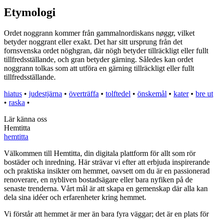
Etymologi
Ordet noggrann kommer från gammalnordiskans nøggr, vilket
betyder noggrant eller exakt. Det har sitt ursprung från det
fornsvenska ordet nöghgran, där nögh betyder tillräckligt eller fullt
tillfredsställande, och gran betyder gärning. Således kan ordet
noggrann tolkas som att utföra en gärning tillräckligt eller fullt
tillfredsställande.
hiatus
•
judestjärna
•
överträffa
•
tolftedel
•
önskemål
•
kater
•
bre ut
•
raska
•
Lär känna oss
Hemtitta
hemtitta
Välkommen till Hemtitta, din digitala plattform för allt som rör
bostäder och inredning. Här strävar vi efter att erbjuda inspirerande
och praktiska insikter om hemmet, oavsett om du är en passionerad
renoverare, en nybliven bostadsägare eller bara nyfiken på de
senaste trenderna. Vårt mål är att skapa en gemenskap där alla kan
dela sina idéer och erfarenheter kring hemmet.
Vi förstår att hemmet är mer än bara fyra väggar; det är en plats för