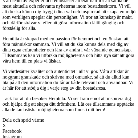
Vårt team av experter och entusiaster arbetar hårt för att samla de
mest aktuella och relevanta nyheterna inom bostadssektorn. Vi vill
att du ska känna dig trygg i dina val och inspirerad att skapa en miljö
som verkligen speglar din personlighet. Vi tror att kunskap är makt,
och därför strävar vi efter att göra information lättillgänglig och
förståelig för alla.
Hemtitta är skapad med en passion för hemmet och en önskan att
föra människor samman. Vi vill att du ska kunna dela med dig av
dina egna erfarenheter och lära av andra i vår växande gemenskap.
Tillsammans kan vi utforska möjligheterna och hitta nya sätt att göra
våra hem till en plats vi älskar.
Vi värdesätter kvalitet och autenticitet i allt vi gör. Våra artiklar är
noggrant granskade och skrivna med omtanke, så att du alltid kan
lita på att den information du får är både relevant och användbar. Vi
är här för att stödja dig i varje steg av din bostadsresa.
Tack för att du besöker Hemtitta. Vi ser fram emot att inspirera dig
och hjälpa dig att skapa ditt drömhem. Låt oss tillsammans upptäcka
alla de fantastiska möjligheterna som finns i ditt hem!
Dela och sprid värme
X
Facebook
Instagram