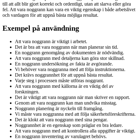
till att allt blir gjort korrekt och ordentligt, utan att slarva eller göra
fel. Att vara noggrann kan vara en viktig egenskap i både arbetslivet
och vardagen för att uppnå bästa möjliga resultat.
Exempel på användning
Att vara noggrann är viktigt i arbetet.
Det är bra att vara noggrann när man planerar sin tid.
En noggrann genomgång av dokumenten är nödvändig.
Att vara noggrann med detaljerna kan göra stor skillnad.
En noggrann undersökning av fakta är avgörande.
Vi behöver vara noggranna med att följa instruktionerna.
Det krävs noggrannhet för att uppnå bästa resultat.
Varje steg i processen måste utföras noggrant.
Att vara noggrann med källorna är en viktig del av
forskningen.
Det är viktigt att vara noggrann när man skriver en rapport.
Genom att vara noggrann kan man undvika misstag.
Noggrann planering är nyckeln till framgång.
Vi måste vara noggranna med att följa säkerhetsföreskrifterna.
Det är klokt att vara noggrann med sina pengar.
Noggrannhet är en egenskap som präglar en bra ledare.
Att vara noggrann med att kontrollera alla uppgifter är viktigt.
En noggrann inventering av varulagret behövs.