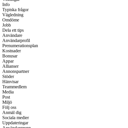
Info
Typiska frågor
Vägledning
Omdöme
Jobb
Dela ett tips
Användare
Användarprofil
Prenumerationsplan
Kostnader
Bonusar
Appar
Allianser
Annonspartner
Stöder
Hänvisar
Teammedlem
Media
Post
Miljö
Följ oss
Anmäl dig
Sociala medier
Uppdateringar
Användargrupp