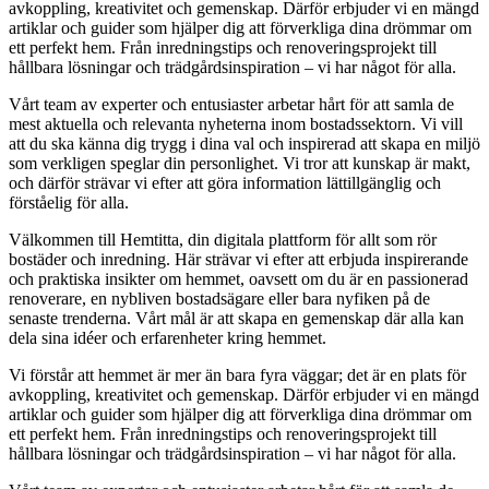
avkoppling, kreativitet och gemenskap. Därför erbjuder vi en mängd
artiklar och guider som hjälper dig att förverkliga dina drömmar om
ett perfekt hem. Från inredningstips och renoveringsprojekt till
hållbara lösningar och trädgårdsinspiration – vi har något för alla.
Vårt team av experter och entusiaster arbetar hårt för att samla de
mest aktuella och relevanta nyheterna inom bostadssektorn. Vi vill
att du ska känna dig trygg i dina val och inspirerad att skapa en miljö
som verkligen speglar din personlighet. Vi tror att kunskap är makt,
och därför strävar vi efter att göra information lättillgänglig och
förståelig för alla.
Välkommen till Hemtitta, din digitala plattform för allt som rör
bostäder och inredning. Här strävar vi efter att erbjuda inspirerande
och praktiska insikter om hemmet, oavsett om du är en passionerad
renoverare, en nybliven bostadsägare eller bara nyfiken på de
senaste trenderna. Vårt mål är att skapa en gemenskap där alla kan
dela sina idéer och erfarenheter kring hemmet.
Vi förstår att hemmet är mer än bara fyra väggar; det är en plats för
avkoppling, kreativitet och gemenskap. Därför erbjuder vi en mängd
artiklar och guider som hjälper dig att förverkliga dina drömmar om
ett perfekt hem. Från inredningstips och renoveringsprojekt till
hållbara lösningar och trädgårdsinspiration – vi har något för alla.