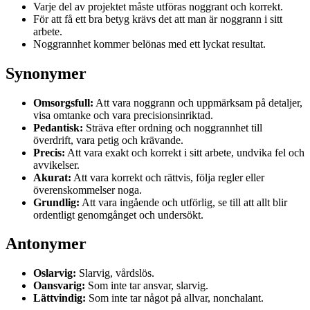
Varje del av projektet måste utföras noggrant och korrekt.
För att få ett bra betyg krävs det att man är noggrann i sitt
arbete.
Noggrannhet kommer belönas med ett lyckat resultat.
Synonymer
Omsorgsfull:
Att vara noggrann och uppmärksam på detaljer,
visa omtanke och vara precisionsinriktad.
Pedantisk:
Sträva efter ordning och noggrannhet till
överdrift, vara petig och krävande.
Precis:
Att vara exakt och korrekt i sitt arbete, undvika fel och
avvikelser.
Akurat:
Att vara korrekt och rättvis, följa regler eller
överenskommelser noga.
Grundlig:
Att vara ingående och utförlig, se till att allt blir
ordentligt genomgånget och undersökt.
Antonymer
Oslarvig:
Slarvig, vårdslös.
Oansvarig:
Som inte tar ansvar, slarvig.
Lättvindig:
Som inte tar något på allvar, nonchalant.