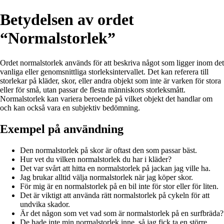
Betydelsen av ordet
“Normalstorlek”
Ordet normalstorlek används för att beskriva något som ligger inom det
vanliga eller genomsnittliga storleksintervallet. Det kan referera till
storlekar på kläder, skor, eller andra objekt som inte är varken för stora
eller för små, utan passar de flesta människors storleksmått.
Normalstorlek kan variera beroende på vilket objekt det handlar om
och kan också vara en subjektiv bedömning.
Exempel på användning
Den normalstorlek på skor är oftast den som passar bäst.
Hur vet du vilken normalstorlek du har i kläder?
Det var svårt att hitta en normalstorlek på jackan jag ville ha.
Jag brukar alltid välja normalstorlek när jag köper skor.
För mig är en normalstorlek på en bil inte för stor eller för liten.
Det är viktigt att använda rätt normalstorlek på cykeln för att
undvika skador.
Är det någon som vet vad som är normalstorlek på en surfbräda?
De hade inte min normalstorlek inne, så jag fick ta en större.