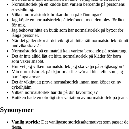
Normalstorlek på en kudde kan variera beroende på personens
sovställning.
Vilken normalstorlek brukar du ha på klänningar?
Jag köpte en normalstorlek på telefonen, men den blev för liten
för mig.
Jag behöver hitta en butik som har normalstorlek på byxor för
långa personer.
När det gäller skor är det viktigt att hitta rätt normalstorlek för att
undvika skavsår.
Normalstorlek på en maträtt kan variera beroende på restaurang.
Det är inte alltid lätt att hitta normalstorlek på kläder för barn
som växer snabbt.
Hur vet jag vilken normalstorlek jag ska välja på solglasögon?
Min normalstorlek på skjortor är lite svår att hitta eftersom jag
har långa armar.
Det är viktigt att prova normalstorlek innan man köper en ny
cykelhjälm.
Vilken normalstorlek har du på din favorittröja?
Butiken hade en otroligt stor variation av normalstorlek på jeans.
Synonymer
Vanlig storlek:
Det vanligaste storleksalternativet som passar de
flesta.