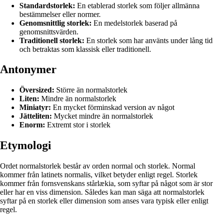
Standardstorlek:
En etablerad storlek som följer allmänna
bestämmelser eller normer.
Genomsnittlig storlek:
En medelstorlek baserad på
genomsnittsvärden.
Traditionell storlek:
En storlek som har använts under lång tid
och betraktas som klassisk eller traditionell.
Antonymer
Översized:
Större än normalstorlek
Liten:
Mindre än normalstorlek
Miniatyr:
En mycket förminskad version av något
Jätteliten:
Mycket mindre än normalstorlek
Enorm:
Extremt stor i storlek
Etymologi
Ordet normalstorlek består av orden normal och storlek. Normal
kommer från latinets normalis, vilket betyder enligt regel. Storlek
kommer från fornsvenskans stårlækia, som syftar på något som är stor
eller har en viss dimension. Således kan man säga att normalstorlek
syftar på en storlek eller dimension som anses vara typisk eller enligt
regel.