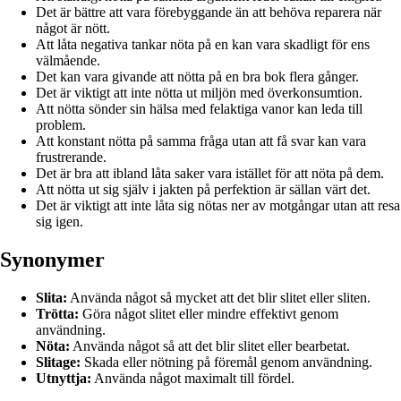
Det är bättre att vara förebyggande än att behöva reparera när
något är nött.
Att låta negativa tankar nöta på en kan vara skadligt för ens
välmående.
Det kan vara givande att nötta på en bra bok flera gånger.
Det är viktigt att inte nötta ut miljön med överkonsumtion.
Att nötta sönder sin hälsa med felaktiga vanor kan leda till
problem.
Att konstant nötta på samma fråga utan att få svar kan vara
frustrerande.
Det är bra att ibland låta saker vara istället för att nöta på dem.
Att nötta ut sig själv i jakten på perfektion är sällan värt det.
Det är viktigt att inte låta sig nötas ner av motgångar utan att resa
sig igen.
Synonymer
Slita:
Använda något så mycket att det blir slitet eller sliten.
Trötta:
Göra något slitet eller mindre effektivt genom
användning.
Nöta:
Använda något så att det blir slitet eller bearbetat.
Slitage:
Skada eller nötning på föremål genom användning.
Utnyttja:
Använda något maximalt till fördel.