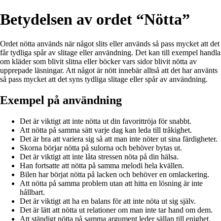
Betydelsen av ordet “Nötta”
Ordet nötta används när något slits eller används så pass mycket att det
får tydliga spår av slitage eller användning. Det kan till exempel handla
om kläder som blivit slitna eller böcker vars sidor blivit nötta av
upprepade läsningar. Att något är nött innebär alltså att det har använts
så pass mycket att det syns tydliga slitage eller spår av användning.
Exempel på användning
Det är viktigt att inte nötta ut din favorittröja för snabbt.
Att nötta på samma sätt varje dag kan leda till tråkighet.
Det är bra att variera sig så att man inte nöter ut sina färdigheter.
Skorna börjar nötta på sulorna och behöver bytas ut.
Det är viktigt att inte låta stressen nöta på din hälsa.
Han fortsatte att nötta på samma melodi hela kvällen.
Bilen har börjat nötta på lacken och behöver en omlackering.
Att nötta på samma problem utan att hitta en lösning är inte
hållbart.
Det är viktigt att ha en balans för att inte nöta ut sig själv.
Det är lätt att nötta ut relationer om man inte tar hand om dem.
Att ständigt nötta på samma argument leder sällan till enighet.