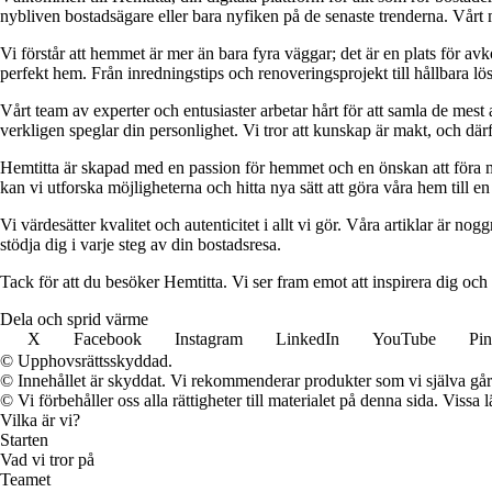
nybliven bostadsägare eller bara nyfiken på de senaste trenderna. Vårt 
Vi förstår att hemmet är mer än bara fyra väggar; det är en plats för a
perfekt hem. Från inredningstips och renoveringsprojekt till hållbara lös
Vårt team av experter och entusiaster arbetar hårt för att samla de mest
verkligen speglar din personlighet. Vi tror att kunskap är makt, och därför
Hemtitta är skapad med en passion för hemmet och en önskan att föra 
kan vi utforska möjligheterna och hitta nya sätt att göra våra hem till en 
Vi värdesätter kvalitet och autenticitet i allt vi gör. Våra artiklar är n
stödja dig i varje steg av din bostadsresa.
Tack för att du besöker Hemtitta. Vi ser fram emot att inspirera dig och
Dela och sprid värme
X
Facebook
Instagram
LinkedIn
YouTube
Pin
© Upphovsrättsskyddad.
© Innehållet är skyddat. Vi rekommenderar produkter som vi själva går 
© Vi förbehåller oss alla rättigheter till materialet på denna sida. Vissa
Vilka är vi?
Starten
Vad vi tror på
Teamet