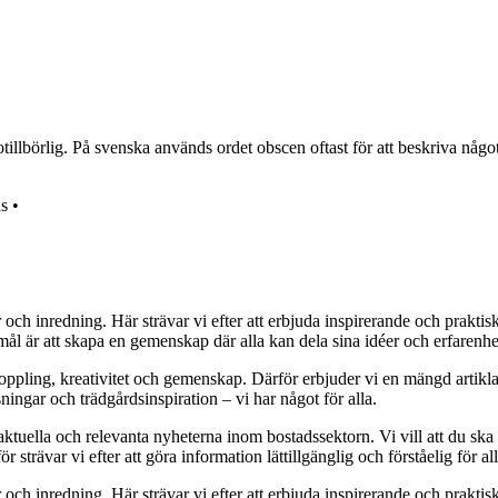
llbörlig. På svenska används ordet obscen oftast för att beskriva något 
s
•
r och inredning. Här strävar vi efter att erbjuda inspirerande och prakt
mål är att skapa en gemenskap där alla kan dela sina idéer och erfarenh
vkoppling, kreativitet och gemenskap. Därför erbjuder vi en mängd artikl
ningar och trädgårdsinspiration – vi har något för alla.
 aktuella och relevanta nyheterna inom bostadssektorn. Vi vill att du ska
 strävar vi efter att göra information lättillgänglig och förståelig för all
r och inredning. Här strävar vi efter att erbjuda inspirerande och prakt