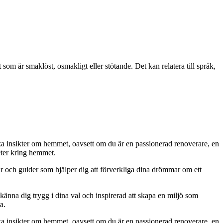
som är smaklöst, osmakligt eller stötande. Det kan relatera till språk,
iska insikter om hemmet, oavsett om du är en passionerad renoverare, en
eter kring hemmet.
ar och guider som hjälper dig att förverkliga dina drömmar om ett
 känna dig trygg i dina val och inspirerad att skapa en miljö som
a.
iska insikter om hemmet, oavsett om du är en passionerad renoverare, en