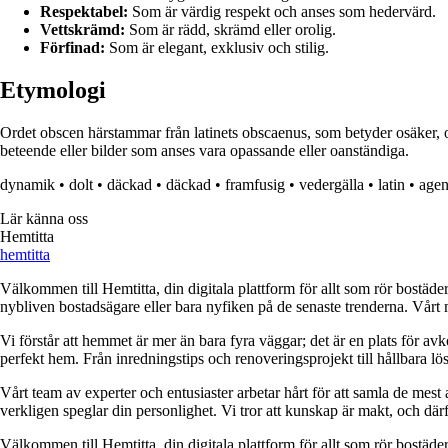
Respektabel:
Som är värdig respekt och anses som hedervärd.
Vettskrämd:
Som är rädd, skrämd eller orolig.
Förfinad:
Som är elegant, exklusiv och stilig.
Etymologi
Ordet obscen härstammar från latinets obscaenus, som betyder osäker, oti
beteende eller bilder som anses vara opassande eller oanständiga.
dynamik
•
dolt
•
däckad
•
däckad
•
framfusig
•
vedergälla
•
latin
•
agen
Lär känna oss
Hemtitta
hemtitta
Välkommen till Hemtitta, din digitala plattform för allt som rör bostäde
nybliven bostadsägare eller bara nyfiken på de senaste trenderna. Vårt 
Vi förstår att hemmet är mer än bara fyra väggar; det är en plats för a
perfekt hem. Från inredningstips och renoveringsprojekt till hållbara lös
Vårt team av experter och entusiaster arbetar hårt för att samla de mest
verkligen speglar din personlighet. Vi tror att kunskap är makt, och därför
Välkommen till Hemtitta, din digitala plattform för allt som rör bostäde