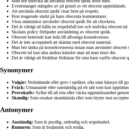
Man bör undvika att använda obscent språk inför barn.
Evenemanget stängdes av på grund av ett obscent uppträdande.
Att använda obscent språk visar brist på respekt.
Hon reagerade starkt på hans obscenta kommentarer.
Vissa människor använder obscent språk för att chockera.
Det är viktigt att hålla en respektfull ton och undvika obscent tal.
Skolans policy förbjuder användning av obscent språk.
Obscent beteende kan leda till allvariga konsekvenser.
Det är inte acceptabelt att skämta med obscent material.
Man bör tänka på konsekvenserna innan man använder obscent s
Obscent tal kan såra andras känslor utan att man inser det.
Det är viktigt att föräldrar förklarar för sina barn varför obscent s
Synonymer
Vulgär:
Nedsättande eller grov i språket, ofta utan hänsyn till god
Fräck:
Utmanande eller oanständig på ett sätt som kan uppfattas
Provokativ:
Syftar till att reta eller väcka uppmärksamhet genom
Skamlig:
Som orsakar skamkänsla eller som bryter mot acceptera
Antonymer
Anständig:
Som är prydlig, ordentlig och respektabel.
Rumsren:
Som är hygienisk och renlig.