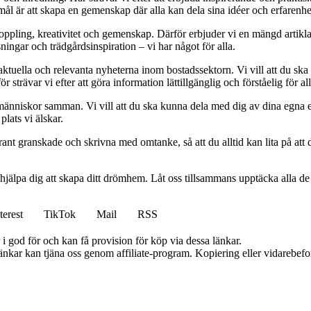
mål är att skapa en gemenskap där alla kan dela sina idéer och erfarenh
vkoppling, kreativitet och gemenskap. Därför erbjuder vi en mängd artikl
ningar och trädgårdsinspiration – vi har något för alla.
 aktuella och relevanta nyheterna inom bostadssektorn. Vi vill att du ska
 strävar vi efter att göra information lättillgänglig och förståelig för all
människor samman. Vi vill att du ska kunna dela med dig av dina egna 
plats vi älskar.
oggrant granskade och skrivna med omtanke, så att du alltid kan lita på at
 hjälpa dig att skapa ditt drömhem. Låt oss tillsammans upptäcka alla de
terest
TikTok
Mail
RSS
i god för och kan få provision för köp via dessa länkar.
 länkar kan tjäna oss genom affiliate-program. Kopiering eller vidarebefor