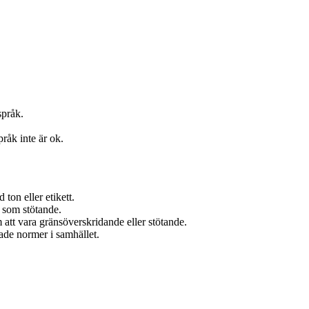
pråk.
pråk inte är ok.
 ton eller etikett.
 som stötande.
 att vara gränsöverskridande eller stötande.
de normer i samhället.