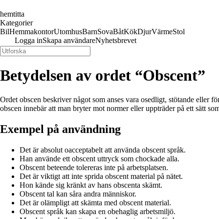
hemtitta
Kategorier
Bil
Hemmakontor
Utomhus
Barn
Sova
Båt
Kök
Djur
Värme
Stol
Logga in
Skapa användare
Nyhetsbrevet
Betydelsen av ordet “Obscent”
Ordet obscen beskriver något som anses vara osedligt, stötande eller föra
obscen innebär att man bryter mot normer eller uppträder på ett sätt so
Exempel på användning
Det är absolut oacceptabelt att använda obscent språk.
Han använde ett obscent uttryck som chockade alla.
Obscent beteende tolereras inte på arbetsplatsen.
Det är viktigt att inte sprida obscent material på nätet.
Hon kände sig kränkt av hans obscenta skämt.
Obscent tal kan såra andra människor.
Det är olämpligt att skämta med obscent material.
Obscent språk kan skapa en obehaglig arbetsmiljö.