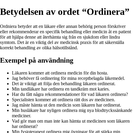
Betydelsen av ordet “Ordinera”
Ordniera betyder att en läkare eller annan behörig person förskriver
eller rekommenderar en specifik behandling eller medicin åt en patient
för att hjälpa denne att återhämta sig från en sjukdom eller lindra
symtom. Det är en viktig del av medicinsk praxis för att säkerställa
korrekt behandling av olika hälsotillstånd.
Exempel på användning
Läkaren kommer att ordinera medicin för din hosta.
Jag behöver få ordinering för mina receptbelagda läkemedel.
Det är viktigt att följa den behandling läkaren ordinerat.
Min tandläkare har ordinera en tandkräm mot karies.
Har du fått några rekommendationer för vad läkaren ordinera?
Specialisten kommer att ordinera rätt dos av medicinen.
Jag måste hämta ut den medicin som läkaren har ordinerat.
Min husläkare har nyligen ordinera mig nya blodtryckssänkande
mediciner.
Vad gör man om man inte kan hämta ut medicinen som läkaren
har ordinerat?
Min fysioterapeut ordinera mig övningar för att stärka min