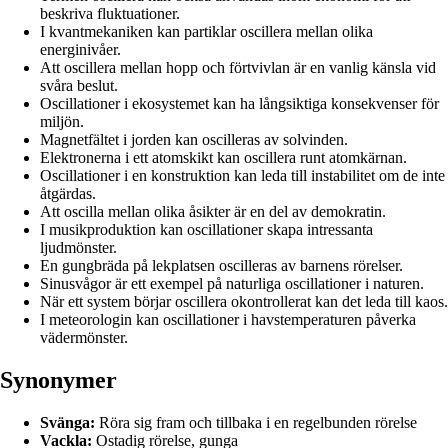
beskriva fluktuationer.
I kvantmekaniken kan partiklar oscillera mellan olika
energinivåer.
Att oscillera mellan hopp och förtvivlan är en vanlig känsla vid
svåra beslut.
Oscillationer i ekosystemet kan ha långsiktiga konsekvenser för
miljön.
Magnetfältet i jorden kan oscilleras av solvinden.
Elektronerna i ett atomskikt kan oscillera runt atomkärnan.
Oscillationer i en konstruktion kan leda till instabilitet om de inte
åtgärdas.
Att oscilla mellan olika åsikter är en del av demokratin.
I musikproduktion kan oscillationer skapa intressanta
ljudmönster.
En gungbräda på lekplatsen oscilleras av barnens rörelser.
Sinusvågor är ett exempel på naturliga oscillationer i naturen.
När ett system börjar oscillera okontrollerat kan det leda till kaos.
I meteorologin kan oscillationer i havstemperaturen påverka
vädermönster.
Synonymer
Svänga:
Röra sig fram och tillbaka i en regelbunden rörelse
Vackla:
Ostadig rörelse, gunga