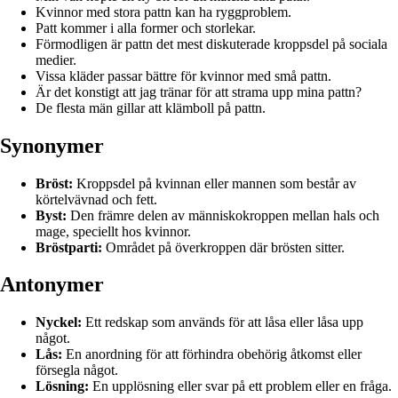
Kvinnor med stora pattn kan ha ryggproblem.
Patt kommer i alla former och storlekar.
Förmodligen är pattn det mest diskuterade kroppsdel på sociala
medier.
Vissa kläder passar bättre för kvinnor med små pattn.
Är det konstigt att jag tränar för att strama upp mina pattn?
De flesta män gillar att klämboll på pattn.
Synonymer
Bröst:
Kroppsdel på kvinnan eller mannen som består av
körtelvävnad och fett.
Byst:
Den främre delen av människokroppen mellan hals och
mage, speciellt hos kvinnor.
Bröstparti:
Området på överkroppen där brösten sitter.
Antonymer
Nyckel:
Ett redskap som används för att låsa eller låsa upp
något.
Lås:
En anordning för att förhindra obehörig åtkomst eller
försegla något.
Lösning:
En upplösning eller svar på ett problem eller en fråga.