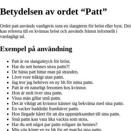
Betydelsen av ordet “Patt”
Ordet patt används vanligtvis som en slangterm för bröst eller byst. Det
kan referera till en kvinnas bröst och används främst informellt i
vardagligt tal.
Exempel på användning
Patt är en slanguttryck för bröst.
Har du sett hennes stora pattn?!
De bästa patt hittar man på stranden.
Livet vore tråkigt utan pattn.
Jag tror jag behöver en ny bh för mina pattn.
Patt är ett naturligt fenomen hos kvinnor.
Hon är stolt över sina pattn.
Vissa män gillar små pattn.
Det är viktigt att kvinnor känner sig bekväma med sina pattn.
En vacker baddräkt framhäver pattn.
Hon färgade håret för att dra uppmärksamhet till sina pattn.
Små pattn kan vara lika vackra som stora.
Har du sett något par pattn roligare än hennes?
Min vän köpte en ny bh för att matcha sina pattn.