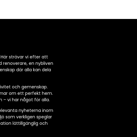
Här strävar vi efter att
d renoverare, en nybliven
enskap där alla kan dela
ativitet och gemenskap.
ömmar om ett perfekt hem.
 – vi har något för alla.
 relevanta nyheterna inom
iljö som verkligen speglar
ation lättillgänglig och