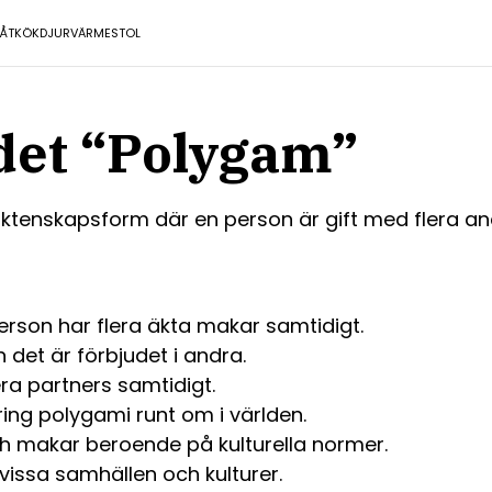
ÅT
KÖK
DJUR
VÄRME
STOL
det “Polygam”
ktenskapsform där en person är gift med flera an
rson har flera äkta makar samtidigt.
n det är förbjudet i andra.
ra partners samtidigt.
ring polygami runt om i världen.
h makar beroende på kulturella normer.
i vissa samhällen och kulturer.