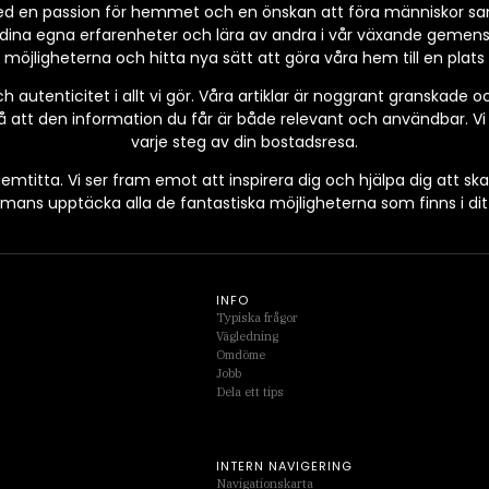
d en passion för hemmet och en önskan att föra människor samm
dina egna erfarenheter och lära av andra i vår växande gemens
 möjligheterna och hitta nya sätt att göra våra hem till en plats v
ch autenticitet i allt vi gör. Våra artiklar är noggrant granskad
 på att den information du får är både relevant och användbar. Vi ä
varje steg av din bostadsresa.
emtitta. Vi ser fram emot att inspirera dig och hjälpa dig att s
mmans upptäcka alla de fantastiska möjligheterna som finns i di
INFO
Typiska frågor
Vägledning
Omdöme
Jobb
Dela ett tips
INTERN NAVIGERING
Navigationskarta