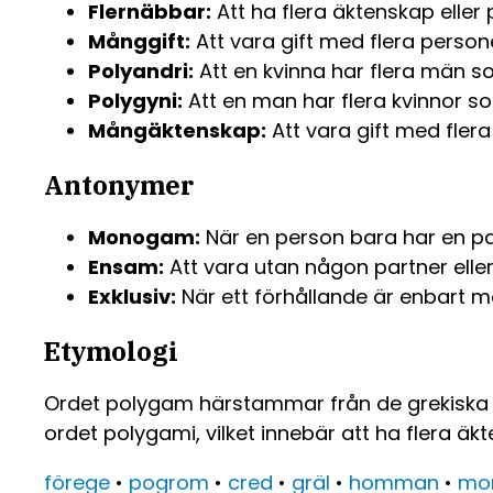
Flernäbbar:
Att ha flera äktenskap eller 
Månggift:
Att vara gift med flera person
Polyandri:
Att en kvinna har flera män s
Polygyni:
Att en man har flera kvinnor s
Mångäktenskap:
Att vara gift med flera
Antonymer
Monogam:
När en person bara har en pa
Ensam:
Att vara utan någon partner ell
Exklusiv:
När ett förhållande är enbart me
Etymologi
Ordet polygam härstammar från de grekiska
ordet polygami, vilket innebär att ha flera ä
förege
•
pogrom
•
cred
•
gräl
•
homman
•
mo