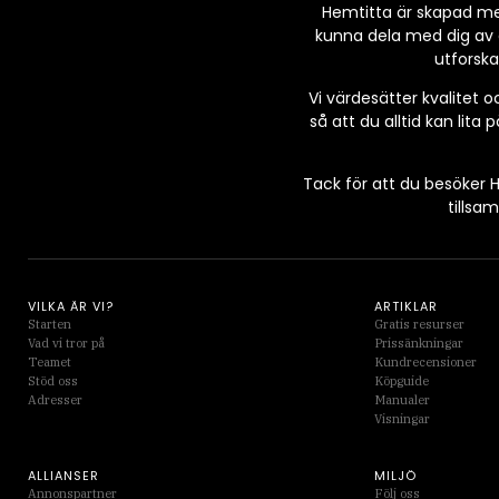
Hemtitta är skapad me
kunna dela med dig av 
utforska
Vi värdesätter kvalitet o
så att du alltid kan lita
Tack för att du besöker H
tillsa
VILKA ÄR VI?
ARTIKLAR
Starten
Gratis resurser
Vad vi tror på
Prissänkningar
Teamet
Kundrecensioner
Stöd oss
Köpguide
Adresser
Manualer
Visningar
ALLIANSER
MILJÖ
Annonspartner
Följ oss