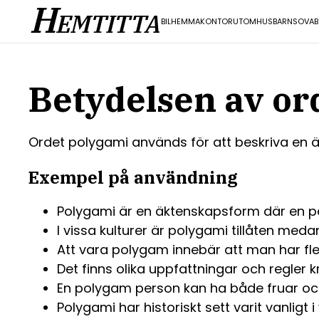
H
EMTITTA
BIL
HEMMAKONTOR
UTOMHUS
BARN
SOVA
B
Betydelsen av or
Ordet polygami används för att beskriva en ä
Exempel på användning
Polygami är en äktenskapsform där en pe
I vissa kulturer är polygami tillåten meda
Att vara polygam innebär att man har fle
Det finns olika uppfattningar och regler k
En polygam person kan ha både fruar oc
Polygami har historiskt sett varit vanligt 