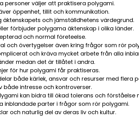
ssa personer väljer att praktisera polygami.
äver öppenhet, tillit och kommunikation.
ng äktenskapets och jämställdhetens värdegrund.
eller förbjuder polygama äktenskap i olika länder.
pterad och normal företeelse.
val och övertygelser även kring frågor som rör pol
komplicerat och kräva mycket arbete från alla inbl
 länder medan det är tillåtet i andra.
linjer för hur polygami får praktiseras.
elar både kärlek, ansvar och resurser med flera p
 både intresse och kontroverser.
lygami kan bidra till ökad tolerans och förståelse
lla inblandade parter i frågor som rör polygami.
ar och naturlig del av deras liv och kultur.