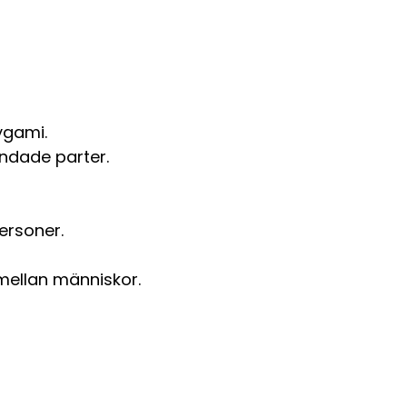
ygami.
andade parter.
ersoner.
 mellan människor.