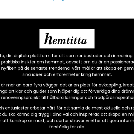
h
emtitta
, din digitala plattform för allt som rör bostäder och inredning. 
 praktiska insikter om hemmet, oavsett om du är en passionera
 nyfiken på de senaste trenderna. Vårt mål är att skapa en gem
sina idéer och erfarenheter kring hemmet.
är mer än bara fyra väggar; det är en plats för avkoppling, kre
ngd artiklar och guider som hjälper dig att förverkliga dina dr
renoveringsprojekt till hållbara lösningar och trädgårdsinspiration
h entusiaster arbetar hårt för att samla de mest aktuella och
tt du ska känna dig trygg i dina val och inspirerad att skapa en m
or att kunskap är makt, och därför strävar vi efter att göra inform
förståelig för alla.