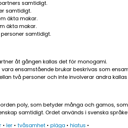
partners samtidigt.
er samtidigt.
om äkta makar.
om äkta makar.
 personer samtidigt.
rtner åt gången kallas det för monogami.
er vara ensamstående brukar beskrivas som ensam
llan två personer och inte involverar andra kallas d
 orden poly, som betyder många och gamos, som b
ktenskap samtidigt. Ordet används i svenska språket
r
•
ler
•
tvåsamhet
•
pläga
•
hiatus
•