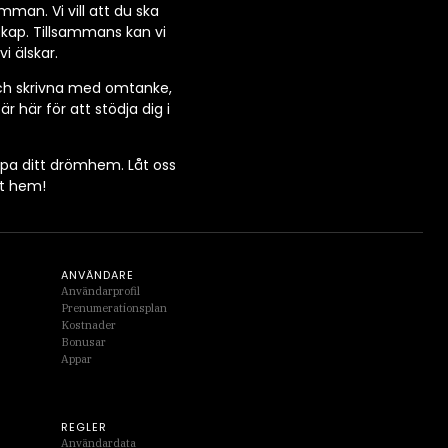
an. Vi vill att du ska
kap. Tillsammans kan vi
i älskar.
e och skrivna med omtanke,
r här för att stödja dig i
kapa ditt drömhem. Låt oss
tt hem!
ANVÄNDARE
Användarprofil
Prenumerationsplan
Kostnader
Bonusar
Appar
REGLER
Användardata