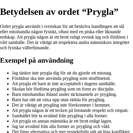
Betydelsen av ordet “Prygla”
Ordet prygla används i svenskan för att beskriva handlingen att slå
eller misshandla någon fysiskt, oftast med en piska eller liknande
redskap. Att prygla någon är ett brott enligt svensk lag och fördöms i
vårt samhälle. Det är viktigt att respektera andra människors integritet
och fysiska välbefinnande.
Exempel på användning
Jag tänker inte prygla dig för att du gjorde ett misstag.
Föräldrar ska inte använda prygling som straffmetod.
Att prygla ett barn är inte acceptabelt i dagens samhälle.
Skolan bör fördöma prygling som en form av disciplin.
Barn misshandlas ibland under täckmanteln av prygling.
Barn har rätt att växa upp utan rädsla för prygling.
Det är viktigt att prygling inte förekommer i hemmet.
Att prygla någon är ett tecken på bristande respekt och empati.
Samhället bör ta avstånd från prygling i alla former.
Att prygla en annan människa är ett brott enligt lagen.
Jag tar avstånd från alla former av prygling och våld.
Det finns alternativa och mer respektfulla sätt att lösa konflikter