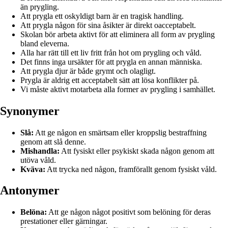
än prygling.
Att prygla ett oskyldigt barn är en tragisk handling.
Att prygla någon för sina åsikter är direkt oacceptabelt.
Skolan bör arbeta aktivt för att eliminera all form av prygling
bland eleverna.
Alla har rätt till ett liv fritt från hot om prygling och våld.
Det finns inga ursäkter för att prygla en annan människa.
Att prygla djur är både grymt och olagligt.
Prygla är aldrig ett acceptabelt sätt att lösa konflikter på.
Vi måste aktivt motarbeta alla former av prygling i samhället.
Synonymer
Slå:
Att ge någon en smärtsam eller kroppslig bestraffning
genom att slå denne.
Mishandla:
Att fysiskt eller psykiskt skada någon genom att
utöva våld.
Kväva:
Att trycka ned någon, framförallt genom fysiskt våld.
Antonymer
Belöna:
Att ge någon något positivt som belöning för deras
prestationer eller gärningar.