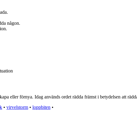
kada.
rädda någon.
ion.
tuation
pa eller förnya. Idag används ordet rädda främst i betydelsen att rädda 
ck
•
virvelstorm
•
loppbiten
•