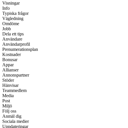
Visningar
Info
Typiska frågor
Vägledning
Omdöme
Jobb
Dela ett tips
Användare
Användarprofil
Prenumerationsplan
Kostnader
Bonusar
Appar
Allianser
Annonspartner
Stöder
Hänvisar
Teammedlem
Media
Post
Miljö
Följ oss
Anmäl dig
Sociala medier
Uppdateringar