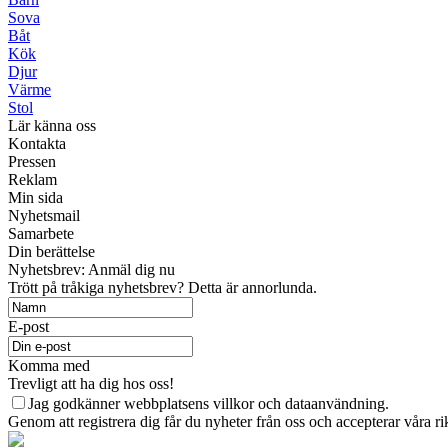
Sova
Båt
Kök
Djur
Värme
Stol
Lär känna oss
Kontakta
Pressen
Reklam
Min sida
Nyhetsmail
Samarbete
Din berättelse
Nyhetsbrev: Anmäl dig nu
Trött på tråkiga nyhetsbrev? Detta är annorlunda.
E-post
Komma med
Trevligt att ha dig hos oss!
Jag godkänner webbplatsens villkor och dataanvändning.
Genom att registrera dig får du nyheter från oss och accepterar våra r