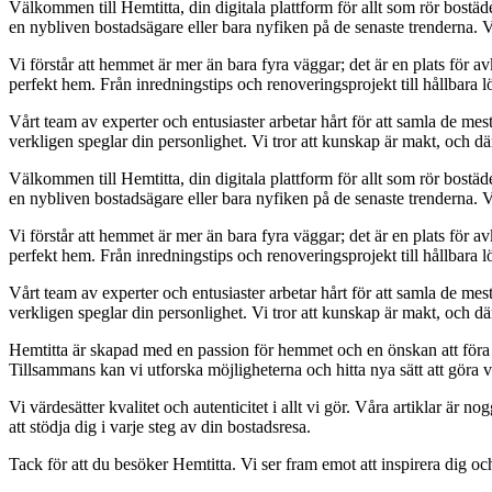
Välkommen till Hemtitta, din digitala plattform för allt som rör bostä
en nybliven bostadsägare eller bara nyfiken på de senaste trenderna. 
Vi förstår att hemmet är mer än bara fyra väggar; det är en plats för 
perfekt hem. Från inredningstips och renoveringsprojekt till hållbara lö
Vårt team av experter och entusiaster arbetar hårt för att samla de mes
verkligen speglar din personlighet. Vi tror att kunskap är makt, och därfö
Välkommen till Hemtitta, din digitala plattform för allt som rör bostä
en nybliven bostadsägare eller bara nyfiken på de senaste trenderna. 
Vi förstår att hemmet är mer än bara fyra väggar; det är en plats för 
perfekt hem. Från inredningstips och renoveringsprojekt till hållbara lö
Vårt team av experter och entusiaster arbetar hårt för att samla de mes
verkligen speglar din personlighet. Vi tror att kunskap är makt, och därfö
Hemtitta är skapad med en passion för hemmet och en önskan att föra
Tillsammans kan vi utforska möjligheterna och hitta nya sätt att göra vå
Vi värdesätter kvalitet och autenticitet i allt vi gör. Våra artiklar är
att stödja dig i varje steg av din bostadsresa.
Tack för att du besöker Hemtitta. Vi ser fram emot att inspirera dig oc