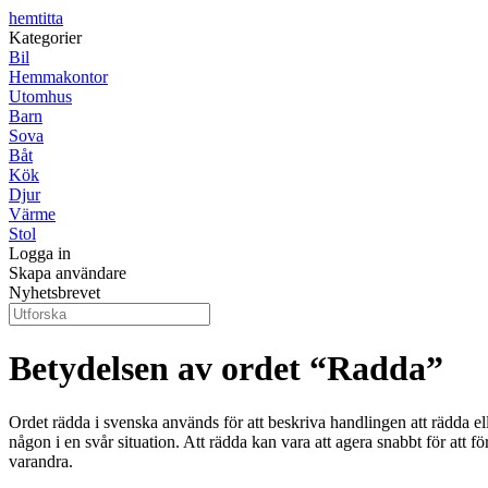
hemtitta
Kategorier
Bil
Hemmakontor
Utomhus
Barn
Sova
Båt
Kök
Djur
Värme
Stol
Logga in
Skapa användare
Nyhetsbrevet
Betydelsen av ordet “Radda”
Ordet rädda i svenska används för att beskriva handlingen att rädda ell
någon i en svår situation. Att rädda kan vara att agera snabbt för att f
varandra.