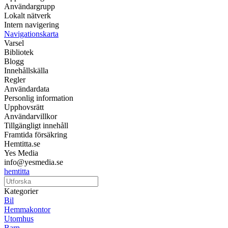
Användargrupp
Lokalt nätverk
Intern navigering
Navigationskarta
Varsel
Bibliotek
Blogg
Innehållskälla
Regler
Användardata
Personlig information
Upphovsrätt
Användarvillkor
Tillgängligt innehåll
Framtida försäkring
Hemtitta.se
Yes Media
info@yesmedia.se
hemtitta
Kategorier
Bil
Hemmakontor
Utomhus
Barn