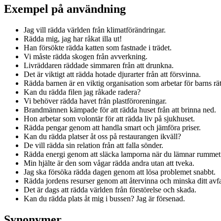
Exempel på användning
Jag vill rädda världen från klimatförändringar.
Rädda mig, jag har råkat illa ut!
Han försökte rädda katten som fastnade i trädet.
Vi måste rädda skogen från avverkning.
Livräddaren räddade simmaren från att drunkna.
Det är viktigt att rädda hotade djurarter från att försvinna.
Rädda barnen är en viktig organisation som arbetar för barns rät
Kan du rädda filen jag råkade radera?
Vi behöver rädda havet från plastföroreningar.
Brandmännen kämpade för att rädda huset från att brinna ned.
Hon arbetar som volontär för att rädda liv på sjukhuset.
Rädda pengar genom att handla smart och jämföra priser.
Kan du rädda platser åt oss på restaurangen ikväll?
De vill rädda sin relation från att falla sönder.
Rädda energi genom att släcka lamporna när du lämnar rummet
Min hjälte är den som vågar rädda andra utan att tveka.
Jag ska försöka rädda dagen genom att lösa problemet snabbt.
Rädda jordens resurser genom att återvinna och minska ditt avfa
Det är dags att rädda världen från förstörelse och skada.
Kan du rädda plats åt mig i bussen? Jag är försenad.
Synonymer