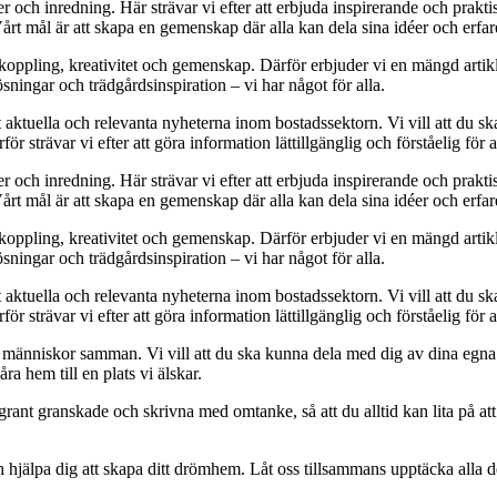
der och inredning. Här strävar vi efter att erbjuda inspirerande och pra
Vårt mål är att skapa en gemenskap där alla kan dela sina idéer och erf
avkoppling, kreativitet och gemenskap. Därför erbjuder vi en mängd arti
sningar och trädgårdsinspiration – vi har något för alla.
t aktuella och relevanta nyheterna inom bostadssektorn. Vi vill att du sk
r strävar vi efter att göra information lättillgänglig och förståelig för a
der och inredning. Här strävar vi efter att erbjuda inspirerande och pra
Vårt mål är att skapa en gemenskap där alla kan dela sina idéer och erf
avkoppling, kreativitet och gemenskap. Därför erbjuder vi en mängd arti
sningar och trädgårdsinspiration – vi har något för alla.
t aktuella och relevanta nyheterna inom bostadssektorn. Vi vill att du sk
r strävar vi efter att göra information lättillgänglig och förståelig för a
 människor samman. Vi vill att du ska kunna dela med dig av dina egna
ra hem till en plats vi älskar.
 noggrant granskade och skrivna med omtanke, så att du alltid kan lita på 
h hjälpa dig att skapa ditt drömhem. Låt oss tillsammans upptäcka alla d