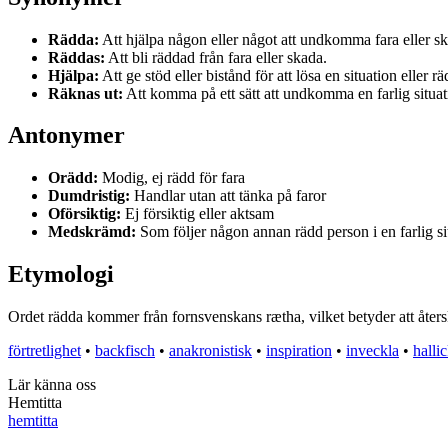
Rädda:
Att hjälpa någon eller något att undkomma fara eller s
Räddas:
Att bli räddad från fara eller skada.
Hjälpa:
Att ge stöd eller bistånd för att lösa en situation eller 
Räknas ut:
Att komma på ett sätt att undkomma en farlig situat
Antonymer
Orädd:
Modig, ej rädd för fara
Dumdristig:
Handlar utan att tänka på faror
Oförsiktig:
Ej försiktig eller aktsam
Medskrämd:
Som följer någon annan rädd person i en farlig si
Etymologi
Ordet rädda kommer från fornsvenskans rætha, vilket betyder att återska
förtretlighet
•
backfisch
•
anakronistisk
•
inspiration
•
inveckla
•
halli
Lär känna oss
Hemtitta
hemtitta