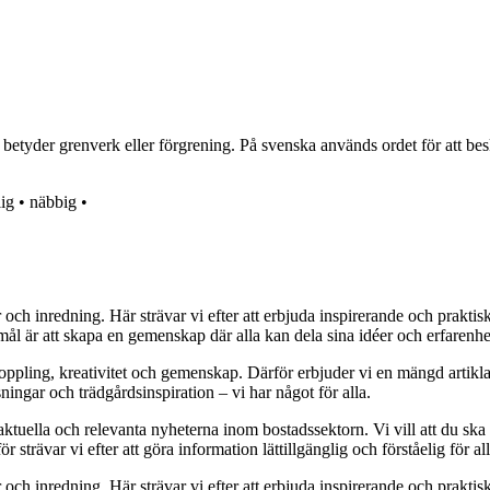
t betyder grenverk eller förgrening. På svenska används ordet för att bes
lig
•
näbbig
•
r och inredning. Här strävar vi efter att erbjuda inspirerande och prakt
mål är att skapa en gemenskap där alla kan dela sina idéer och erfarenh
vkoppling, kreativitet och gemenskap. Därför erbjuder vi en mängd artikl
ningar och trädgårdsinspiration – vi har något för alla.
 aktuella och relevanta nyheterna inom bostadssektorn. Vi vill att du ska
 strävar vi efter att göra information lättillgänglig och förståelig för all
r och inredning. Här strävar vi efter att erbjuda inspirerande och prakt