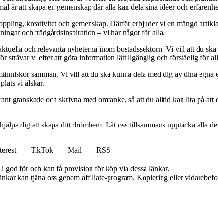
mål är att skapa en gemenskap där alla kan dela sina idéer och erfarenh
vkoppling, kreativitet och gemenskap. Därför erbjuder vi en mängd artikl
ningar och trädgårdsinspiration – vi har något för alla.
 aktuella och relevanta nyheterna inom bostadssektorn. Vi vill att du ska
 strävar vi efter att göra information lättillgänglig och förståelig för all
människor samman. Vi vill att du ska kunna dela med dig av dina egna 
plats vi älskar.
oggrant granskade och skrivna med omtanke, så att du alltid kan lita på at
 hjälpa dig att skapa ditt drömhem. Låt oss tillsammans upptäcka alla de
terest
TikTok
Mail
RSS
i god för och kan få provision för köp via dessa länkar.
 länkar kan tjäna oss genom affiliate-program. Kopiering eller vidarebefor