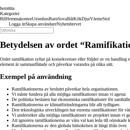
hemtitta
Kategorier
Bil
Hemmakontor
Utomhus
Barn
Sova
Båt
Kök
Djur
Värme
Stol
Logga in
Skapa användare
Nyhetsbrevet
Betydelsen av ordet “Ramifikati
Ordet ramifikation syftar på konsekvenser eller följder av en handling e
element är sammanflätade och påverkar varandra på olika sätt.
Exempel på användning
Ramifikationerna av beslutet påverkar hela organisationen.
Vi måste fundera på alla möjliga ramifikationer innan vi agerar.
De politiska besluten har ekonomiska ramifikationer för samhälle
Ramifikationerna av klimatförändringarna blir allt tydligare.
Den teknologiska utvecklingen har enorma ramifikationer för vå
Vi undersöker alla möjliga ramifikationer av projektet innan vi g
Att ignorera ramifikationerna av våra val kan leda till oönskade
Ramifikationerna av den globala hälsokrisen är långt ifrån över.