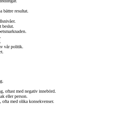
andlingar.
 bättre resultat.
lsnivåer.
t beslut.
rbetsmarknaden.
.
.
v vår politik.
t.
g.
ng, oftast med negativ innebörd.
ak eller person.
d, ofta med olika konsekvenser.