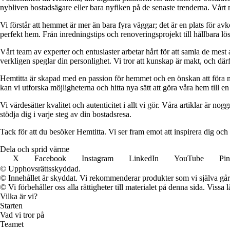
nybliven bostadsägare eller bara nyfiken på de senaste trenderna. Vårt 
Vi förstår att hemmet är mer än bara fyra väggar; det är en plats för a
perfekt hem. Från inredningstips och renoveringsprojekt till hållbara lös
Vårt team av experter och entusiaster arbetar hårt för att samla de mest
verkligen speglar din personlighet. Vi tror att kunskap är makt, och därför
Hemtitta är skapad med en passion för hemmet och en önskan att föra 
kan vi utforska möjligheterna och hitta nya sätt att göra våra hem till en 
Vi värdesätter kvalitet och autenticitet i allt vi gör. Våra artiklar är n
stödja dig i varje steg av din bostadsresa.
Tack för att du besöker Hemtitta. Vi ser fram emot att inspirera dig och
Dela och sprid värme
X
Facebook
Instagram
LinkedIn
YouTube
Pin
© Upphovsrättsskyddad.
© Innehållet är skyddat. Vi rekommenderar produkter som vi själva går 
© Vi förbehåller oss alla rättigheter till materialet på denna sida. Vissa
Vilka är vi?
Starten
Vad vi tror på
Teamet