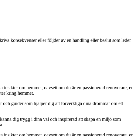
kriva konsekvenser eller följder av en handling eller beslut som leder
iska insikter om hemmet, oavsett om du är en passionerad renoverare, en
eter kring hemmet.
ar och guider som hjälper dig att förverkliga dina drömmar om ett
 känna dig trygg i dina val och inspirerad att skapa en miljö som
a.
iska insikter om hemmet, oavsett om du är en passionerad renoverare, en