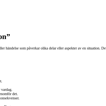
on”
ller händelse som påverkar olika delar eller aspekter av en situation. De
t.
r vardag.
enomför det.
 konsekvenser.