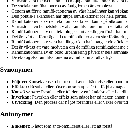
Vi måste vara medvetna om alla möjliga ramifikationer av våra h
De sociala ramifikationerna av fattigdomen är komplexa.
Genom att förstå ramifikationerna av våra handlingar kan vi skapa
Den politiska skandalen har djupa ramifikationer för hela partiet.
Ramifikationerna av den ekonomiska krisen känns på alla samhäl
Vi måste ha en helhetsbild av alla ramifikationer innan vi fattar et
Ramifikationerna av den teknologiska utvecklingen förändrar a
Det är svårt att förutsäga alla ramifikationer av en stor förändring
Ramifikationerna av våra handlingar kan ha långtgående effekter
Det är viktigt att vara medveten om de möjliga ramifikationerna a
Ramifikationerna av en ökad urbanisering påverkar hela samhälle
De ekologiska ramifikationerna av industrin är allvarliga.
Synonymer
Följder:
Konsekvenser eller resultat av en händelse eller handlin
Effekter:
Resultat eller påverkan som uppstår till följd av något.
Konsekvenser:
Resultat eller följder av en händelse eller handli
Inverkan:
Påverkan eller effekt som något har på någon annan s
Utveckling:
Den process där något förändras eller växer över ti
Antonymer
Enkelhet:
Något som är okomplicerat eller lätt att förstå.