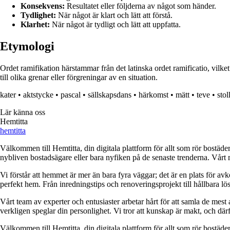
Konsekvens:
Resultatet eller följderna av något som händer.
Tydlighet:
När något är klart och lätt att förstå.
Klarhet:
När något är tydligt och lätt att uppfatta.
Etymologi
Ordet ramifikation härstammar från det latinska ordet ramificatio, vilke
till olika grenar eller förgreningar av en situation.
kater
•
aktstycke
•
pascal
•
sällskapsdans
•
härkomst
•
mätt
•
teve
•
stol
Lär känna oss
Hemtitta
hemtitta
Välkommen till Hemtitta, din digitala plattform för allt som rör bostäde
nybliven bostadsägare eller bara nyfiken på de senaste trenderna. Vårt 
Vi förstår att hemmet är mer än bara fyra väggar; det är en plats för a
perfekt hem. Från inredningstips och renoveringsprojekt till hållbara lös
Vårt team av experter och entusiaster arbetar hårt för att samla de mest
verkligen speglar din personlighet. Vi tror att kunskap är makt, och därför
Välkommen till Hemtitta, din digitala plattform för allt som rör bostäde