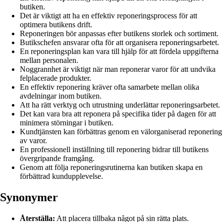
butiken.
Det är viktigt att ha en effektiv reponeringsprocess för att
optimera butikens drift.
Reponeringen bör anpassas efter butikens storlek och sortiment.
Butikschefen ansvarar ofta för att organisera reponeringsarbetet.
En reponeringsplan kan vara till hjälp för att fördela uppgifterna
mellan personalen.
Noggrannhet är viktigt när man reponerar varor för att undvika
felplacerade produkter.
En effektiv reponering kräver ofta samarbete mellan olika
avdelningar inom butiken.
Att ha rätt verktyg och utrustning underlättar reponeringsarbetet.
Det kan vara bra att reponera på specifika tider på dagen för att
minimera störningar i butiken.
Kundtjänsten kan förbättras genom en välorganiserad reponering
av varor.
En professionell inställning till reponering bidrar till butikens
övergripande framgång.
Genom att följa reponeringsrutinerna kan butiken skapa en
förbättrad kundupplevelse.
Synonymer
Återställa:
Att placera tillbaka något på sin rätta plats.