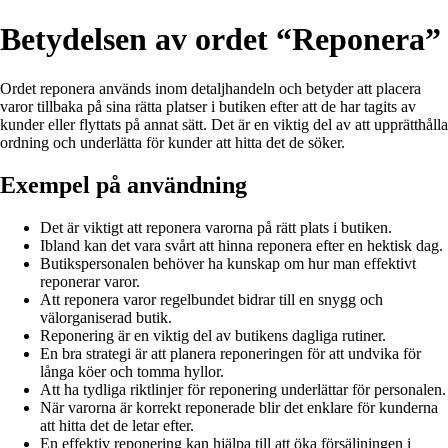
Betydelsen av ordet “Reponera”
Ordet reponera används inom detaljhandeln och betyder att placera
varor tillbaka på sina rätta platser i butiken efter att de har tagits av
kunder eller flyttats på annat sätt. Det är en viktig del av att upprätthålla
ordning och underlätta för kunder att hitta det de söker.
Exempel på användning
Det är viktigt att reponera varorna på rätt plats i butiken.
Ibland kan det vara svårt att hinna reponera efter en hektisk dag.
Butikspersonalen behöver ha kunskap om hur man effektivt
reponerar varor.
Att reponera varor regelbundet bidrar till en snygg och
välorganiserad butik.
Reponering är en viktig del av butikens dagliga rutiner.
En bra strategi är att planera reponeringen för att undvika för
långa köer och tomma hyllor.
Att ha tydliga riktlinjer för reponering underlättar för personalen.
När varorna är korrekt reponerade blir det enklare för kunderna
att hitta det de letar efter.
En effektiv reponering kan hjälpa till att öka försäljningen i