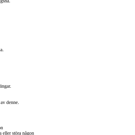
ägsna.
a.
ingar.
.
r av denne.
on
a eller störa någon