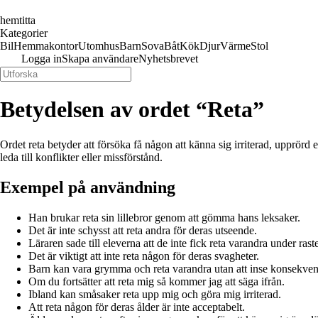
hemtitta
Kategorier
Bil
Hemmakontor
Utomhus
Barn
Sova
Båt
Kök
Djur
Värme
Stol
Logga in
Skapa användare
Nyhetsbrevet
Betydelsen av ordet “Reta”
Ordet reta betyder att försöka få någon att känna sig irriterad, upprörd 
leda till konflikter eller missförstånd.
Exempel på användning
Han brukar reta sin lillebror genom att gömma hans leksaker.
Det är inte schysst att reta andra för deras utseende.
Läraren sade till eleverna att de inte fick reta varandra under rast
Det är viktigt att inte reta någon för deras svagheter.
Barn kan vara grymma och reta varandra utan att inse konsekven
Om du fortsätter att reta mig så kommer jag att säga ifrån.
Ibland kan småsaker reta upp mig och göra mig irriterad.
Att reta någon för deras ålder är inte acceptabelt.