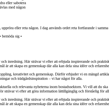
dra eller sabotera
r jävlas med någon
, uppröra eller reta någon. I dag används ordet reta fortfarande i samma 
•
bemöda sig
•
r och inredning. Här strävar vi efter att erbjuda inspirerande och prakt
mål är att skapa en gemenskap där alla kan dela sina idéer och erfarenh
vkoppling, kreativitet och gemenskap. Därför erbjuder vi en mängd artikl
ningar och trädgårdsinspiration – vi har något för alla.
 aktuella och relevanta nyheterna inom bostadssektorn. Vi vill att du ska
 strävar vi efter att göra information lättillgänglig och förståelig för all
r och inredning. Här strävar vi efter att erbjuda inspirerande och prakt
mål är att skapa en gemenskap där alla kan dela sina idéer och erfarenh