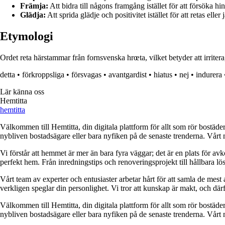
Främja:
Att bidra till någons framgång istället för att försöka hin
Glädja:
Att sprida glädje och positivitet istället för att retas elle
Etymologi
Ordet reta härstammar från fornsvenska hrœta, vilket betyder att irritera
detta
•
förkroppsliga
•
försvagas
•
avantgardist
•
hiatus
•
nej
•
indurera
Lär känna oss
Hemtitta
hemtitta
Välkommen till Hemtitta, din digitala plattform för allt som rör bostäde
nybliven bostadsägare eller bara nyfiken på de senaste trenderna. Vårt 
Vi förstår att hemmet är mer än bara fyra väggar; det är en plats för a
perfekt hem. Från inredningstips och renoveringsprojekt till hållbara lös
Vårt team av experter och entusiaster arbetar hårt för att samla de mest
verkligen speglar din personlighet. Vi tror att kunskap är makt, och därför
Välkommen till Hemtitta, din digitala plattform för allt som rör bostäde
nybliven bostadsägare eller bara nyfiken på de senaste trenderna. Vårt 