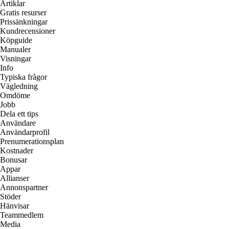
Artiklar
Gratis resurser
Prissänkningar
Kundrecensioner
Köpguide
Manualer
Visningar
Info
Typiska frågor
Vägledning
Omdöme
Jobb
Dela ett tips
Användare
Användarprofil
Prenumerationsplan
Kostnader
Bonusar
Appar
Allianser
Annonspartner
Stöder
Hänvisar
Teammedlem
Media