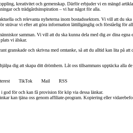
vkoppling, kreativitet och gemenskap. Därför erbjuder vi en mängd artikl
ningar och trädgårdsinspiration – vi har något för alla.
 aktuella och relevanta nyheterna inom bostadssektorn. Vi vill att du ska
 strävar vi efter att göra information lättillgänglig och förståelig för all
människor samman. Vi vill att du ska kunna dela med dig av dina egna 
plats vi älskar.
oggrant granskade och skrivna med omtanke, så att du alltid kan lita på at
 hjälpa dig att skapa ditt drömhem. Låt oss tillsammans upptäcka alla de
terest
TikTok
Mail
RSS
i god för och kan få provision för köp via dessa länkar.
 länkar kan tjäna oss genom affiliate-program. Kopiering eller vidarebefor