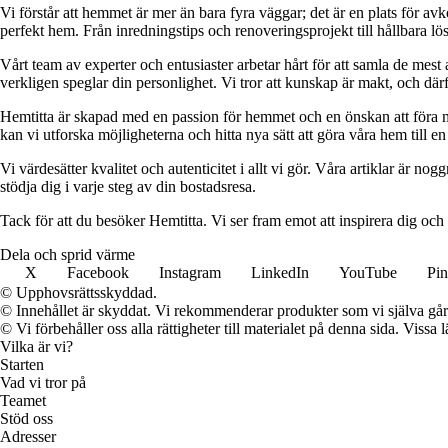
Vi förstår att hemmet är mer än bara fyra väggar; det är en plats för a
perfekt hem. Från inredningstips och renoveringsprojekt till hållbara lös
Vårt team av experter och entusiaster arbetar hårt för att samla de mest
verkligen speglar din personlighet. Vi tror att kunskap är makt, och därför
Hemtitta är skapad med en passion för hemmet och en önskan att föra 
kan vi utforska möjligheterna och hitta nya sätt att göra våra hem till en 
Vi värdesätter kvalitet och autenticitet i allt vi gör. Våra artiklar är n
stödja dig i varje steg av din bostadsresa.
Tack för att du besöker Hemtitta. Vi ser fram emot att inspirera dig och
Dela och sprid värme
X
Facebook
Instagram
LinkedIn
YouTube
Pin
© Upphovsrättsskyddad.
© Innehållet är skyddat. Vi rekommenderar produkter som vi själva går 
© Vi förbehåller oss alla rättigheter till materialet på denna sida. Vissa
Vilka är vi?
Starten
Vad vi tror på
Teamet
Stöd oss
Adresser