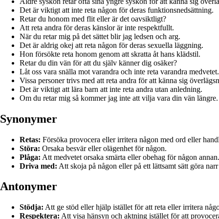
Äldre syskon retar ofta sina yngre syskon för att känna sig överl
Det är viktigt att inte reta någon för deras funktionsnedsättning.
Retar du honom med flit eller är det oavsiktligt?
Att reta andra för deras känslor är inte respektfullt.
När du retar mig på det sättet blir jag ledsen och arg.
Det är aldrig okej att reta någon för deras sexuella läggning.
Hon försökte reta honom genom att skratta åt hans klädstil.
Retar du din vän för att du själv känner dig osäker?
Låt oss vara snälla mot varandra och inte reta varandra medvetet.
Vissa personer trivs med att reta andra för att känna sig överlägsn
Det är viktigt att lära barn att inte reta andra utan anledning.
Om du retar mig så kommer jag inte att vilja vara din vän längre.
Synonymer
Retas:
Försöka provocera eller irritera någon med ord eller handl
Störa:
Orsaka besvär eller olägenhet för någon.
Plåga:
Att medvetet orsaka smärta eller obehag för någon annan
Driva med:
Att skoja på någon eller på ett lättsamt sätt göra nar
Antonymer
Stödja:
Att ge stöd eller hjälp istället för att reta eller irritera någ
Respektera:
Att visa hänsyn och aktning istället för att provocer