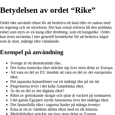
Betydelsen av ordet “Rike”
Ordet rike används oftast för att beskriva ett land eller en nation med
en regering och en styreform. Det kan också referera till den politiska
enhet som styrs av en kung eller drottning, som ett kungarike. Ordet
kan även användas i mer generell bemärkelse för att beskriva något
som är stort, mäktigt eller välstående.
Exempel på användning
Sverige är ett demokratiskt rike.
Det forna romerska riket sträckte sig över stora delar av Europa.
Att vara en del av EU innebär att vara en del av det europeiska
riket.
Det japanska kejsardömet var ett mäktigt rike på sin tid.
Pingvinerna lever i det kalla Antarktiska riket.
Är du en del av det digitala riket?
Riket av grönskande skogar och sjöar är vackert på sommaren.
I det gamla Egypten styrde faraonerna över det mäktiga riket.
Det fantasifulla riket i sagorna bjuder på många äventyr.
Kina är ett av världens äldsta riken med en rik historia.
Medeltidsriket sträckte sig över stora delar av Europa.