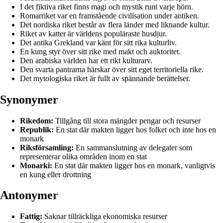
I det fiktiva riket finns magi och mystik runt varje hörn.
Romarriket var en framstående civilisation under antiken.
Det nordiska riket består av flera länder med liknande kultur.
Riket av katter är världens populäraste husdjur.
Det antika Grekland var känt för sitt rika kulturliv.
En kung styr över sitt rike med makt och auktoritet.
Den arabiska världen har ett rikt kulturarv.
Den svarta pantrarna härskar över sitt eget territoriella rike.
Det mytologiska riket är fullt av spännande berättelser.
Synonymer
Rikedom:
Tillgång till stora mängder pengar och resurser
Republik:
En stat där makten ligger hos folket och inte hos en
monark
Riksförsamling:
En sammanslutning av delegater som
representerar olika områden inom en stat
Monarki:
En stat där makten ligger hos en monark, vanligtvis
en kung eller drottning
Antonymer
Fattig:
Saknar tillräckliga ekonomiska resurser