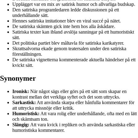
Upplägget var en mix av satirisk humor och allvarliga budskap.
Den satiriska programledaren ledde diskussionen på ett
underhållande sätt.
Hennes satiriska imitationer blev en viral succé på nätet.
De satiriska skämten gick inte hem hos alla åskådare.
Satiriska texter kan ibland avslöja sanningar på ett humoristiskt
sätt.
Det politiska partiet blev måltavla för satiriska karikatyrer.
Skrattsalvorna ekade genom teatersalen under den satiriska
föreställningen.
De satiriska vignetterna kommenterade aktuella händelser på ett
kvickt sätt.
Synonymer
Ironisk:
När något sägs eller görs på ett sätt som skapar en
kontrast mellan det verkliga syftet och det som uttrycks.
Sarkastisk:
Att använda skarpa eller hånfulla kommentarer för
att uttrycka missnöje eller kritik.
Humoristisk:
Att vara rolig eller underhållande, ofta med en lätt
och skämtsam ton.
Slängig:
Att vara kvick i repliken och använda sarkastiska eller
humoristiska kommentarer.