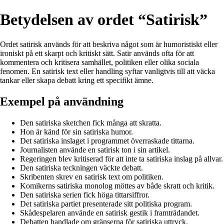
Betydelsen av ordet “Satirisk”
Ordet satirisk används för att beskriva något som är humoristiskt eller
ironiskt på ett skarpt och kritiskt sätt. Satir används ofta för att
kommentera och kritisera samhället, politiken eller olika sociala
fenomen. En satirisk text eller handling syftar vanligtvis till att väcka
tankar eller skapa debatt kring ett specifikt ämne.
Exempel på användning
Den satiriska sketchen fick många att skratta.
Hon är känd för sin satiriska humor.
Det satiriska inslaget i programmet överraskade tittarna.
Journalisten använde en satirisk ton i sin artikel.
Regeringen blev kritiserad för att inte ta satiriska inslag på allvar.
Den satiriska teckningen väckte debatt.
Skribenten skrev en satirisk text om politiken.
Komikerns satiriska monolog möttes av både skratt och kritik.
Den satiriska serien fick höga tittarsiffror.
Det satiriska partiet presenterade sitt politiska program.
Skådespelaren använde en satirisk gestik i framträdandet.
Debatten handlade om gränserna för satiriska uttryck.