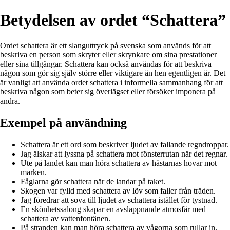
Betydelsen av ordet “Schattera”
Ordet schattera är ett slanguttryck på svenska som används för att
beskriva en person som skryter eller skrynkare om sina prestationer
eller sina tillgångar. Schattera kan också användas för att beskriva
någon som gör sig själv större eller viktigare än hen egentligen är. Det
är vanligt att använda ordet schattera i informella sammanhang för att
beskriva någon som beter sig överlägset eller försöker imponera på
andra.
Exempel på användning
Schattera är ett ord som beskriver ljudet av fallande regndroppar.
Jag älskar att lyssna på schattera mot fönsterrutan när det regnar.
Ute på landet kan man höra schattera av hästarnas hovar mot
marken.
Fåglarna gör schattera när de landar på taket.
Skogen var fylld med schattera av löv som faller från träden.
Jag föredrar att sova till ljudet av schattera istället för tystnad.
En skönhetssalong skapar en avslappnande atmosfär med
schattera av vattenfontänen.
På stranden kan man höra schattera av vågorna som rullar in.