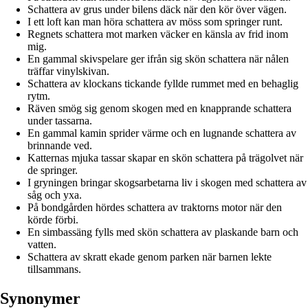
Schattera av grus under bilens däck när den kör över vägen.
I ett loft kan man höra schattera av möss som springer runt.
Regnets schattera mot marken väcker en känsla av frid inom
mig.
En gammal skivspelare ger ifrån sig skön schattera när nålen
träffar vinylskivan.
Schattera av klockans tickande fyllde rummet med en behaglig
rytm.
Räven smög sig genom skogen med en knapprande schattera
under tassarna.
En gammal kamin sprider värme och en lugnande schattera av
brinnande ved.
Katternas mjuka tassar skapar en skön schattera på trägolvet när
de springer.
I gryningen bringar skogsarbetarna liv i skogen med schattera av
såg och yxa.
På bondgården hördes schattera av traktorns motor när den
körde förbi.
En simbassäng fylls med skön schattera av plaskande barn och
vatten.
Schattera av skratt ekade genom parken när barnen lekte
tillsammans.
Synonymer