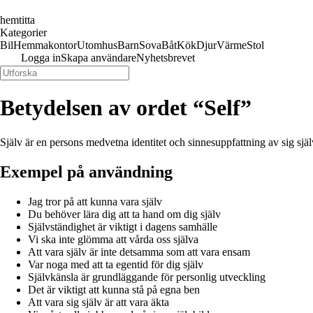
hemtitta
Kategorier
Bil
Hemmakontor
Utomhus
Barn
Sova
Båt
Kök
Djur
Värme
Stol
Logga in
Skapa användare
Nyhetsbrevet
Betydelsen av ordet “Self”
Själv är en persons medvetna identitet och sinnesuppfattning av sig själ
Exempel på användning
Jag tror på att kunna vara själv
Du behöver lära dig att ta hand om dig själv
Självständighet är viktigt i dagens samhälle
Vi ska inte glömma att vårda oss själva
Att vara själv är inte detsamma som att vara ensam
Var noga med att ta egentid för dig själv
Självkänsla är grundläggande för personlig utveckling
Det är viktigt att kunna stå på egna ben
Att vara sig själv är att vara äkta