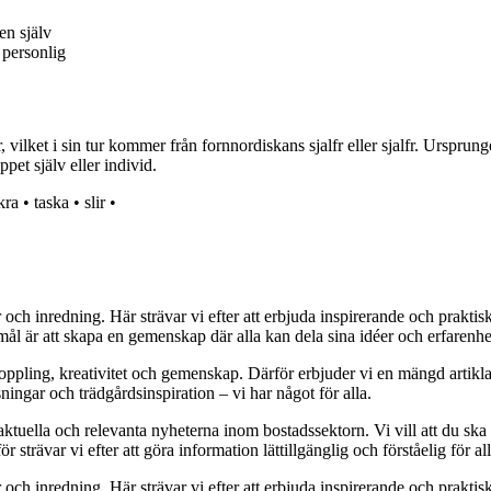
en själv
l personlig
, vilket i sin tur kommer från fornnordiskans sjalfr eller sjalfr. Ursprung
ppet själv eller individ.
kra
•
taska
•
slir
•
r och inredning. Här strävar vi efter att erbjuda inspirerande och prakt
mål är att skapa en gemenskap där alla kan dela sina idéer och erfarenh
vkoppling, kreativitet och gemenskap. Därför erbjuder vi en mängd artikl
ningar och trädgårdsinspiration – vi har något för alla.
 aktuella och relevanta nyheterna inom bostadssektorn. Vi vill att du ska
 strävar vi efter att göra information lättillgänglig och förståelig för all
r och inredning. Här strävar vi efter att erbjuda inspirerande och prakt