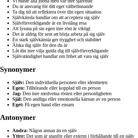
Vi måste alla jobba med vår inre självbild
Du är ansvarig för ditt eget välbefinnande
Ta dig tid att reflektera över din egen situation
Självkänsla handlar om att acceptera sig själv
Självförverkligande är en livslång resa
Att lyssna på sin egen inre röst är viktigt
Det är aldrig för sent att börja arbeta på sig själv
En stark självkänsla ger trygghet och stabilitet
Älska dig själv för den du är
Låt din inre vilja guida dig till självförverkligande
Självständighet handlar om frihet att vara sig själv
Synonymer
Själv:
Den individuella personen eller identiteten
Egen:
Tillhörande eller kopplad till en person
Jag:
Den inre medvetna rösten eller personligheten
Själ:
Den andliga eller emotionella kärnan av en person
Eget:
På egen hand eller ensam
Antonymer
Andra:
Någon annan än en själv
Yttre:
Det som är utanför eller externt i förhållande till en själv