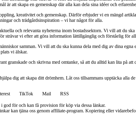
mål är att skapa en gemenskap där alla kan dela sina idéer och erfarenh
vkoppling, kreativitet och gemenskap. Därför erbjuder vi en mängd artikl
ningar och trädgårdsinspiration – vi har något för alla.
 aktuella och relevanta nyheterna inom bostadssektorn. Vi vill att du ska
 strävar vi efter att göra information lättillgänglig och förståelig för all
människor samman. Vi vill att du ska kunna dela med dig av dina egna 
plats vi älskar.
oggrant granskade och skrivna med omtanke, så att du alltid kan lita på at
 hjälpa dig att skapa ditt drömhem. Låt oss tillsammans upptäcka alla de
terest
TikTok
Mail
RSS
i god för och kan få provision för köp via dessa länkar.
 länkar kan tjäna oss genom affiliate-program. Kopiering eller vidarebefor