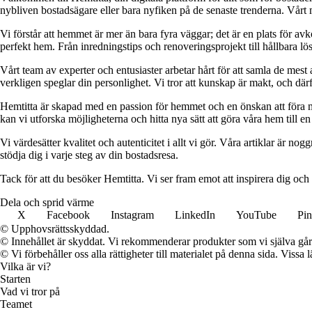
nybliven bostadsägare eller bara nyfiken på de senaste trenderna. Vårt 
Vi förstår att hemmet är mer än bara fyra väggar; det är en plats för a
perfekt hem. Från inredningstips och renoveringsprojekt till hållbara lös
Vårt team av experter och entusiaster arbetar hårt för att samla de mest
verkligen speglar din personlighet. Vi tror att kunskap är makt, och därför
Hemtitta är skapad med en passion för hemmet och en önskan att föra 
kan vi utforska möjligheterna och hitta nya sätt att göra våra hem till en 
Vi värdesätter kvalitet och autenticitet i allt vi gör. Våra artiklar är n
stödja dig i varje steg av din bostadsresa.
Tack för att du besöker Hemtitta. Vi ser fram emot att inspirera dig och
Dela och sprid värme
X
Facebook
Instagram
LinkedIn
YouTube
Pin
© Upphovsrättsskyddad.
© Innehållet är skyddat. Vi rekommenderar produkter som vi själva går 
© Vi förbehåller oss alla rättigheter till materialet på denna sida. Vissa
Vilka är vi?
Starten
Vad vi tror på
Teamet