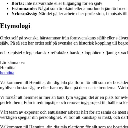
Borta:
Inte närvarande eller tillgänglig för en själv
Främmande:
Något som är okänt eller annorlunda jämfört med 
Yrkesmässig:
När det gäller arbete eller profession, i motsats til
Etymologi
Ordet self på svenska härstammar från fornsvenskans själfr eller självær
själv. På så sätt har ordet self på svenska en historisk koppling till begre
och
•
epistel
•
legendarisk
•
refraktär
•
barskt
•
loppbiten
•
fjantig
•
vac
Lär känna oss
Hemtitta
hemtitta
Välkommen till Hemtitta, din digitala plattform för allt som rör bostäde
nybliven bostadsägare eller bara nyfiken på de senaste trenderna. Vårt 
Vi förstår att hemmet är mer än bara fyra väggar; det är en plats för a
perfekt hem. Från inredningstips och renoveringsprojekt till hållbara lös
Vårt team av experter och entusiaster arbetar hårt för att samla de mest
verkligen speglar din personlighet. Vi tror att kunskap är makt, och därför
Välkommen till Hemtitta, din digitala plattform för allt som rör bostäde