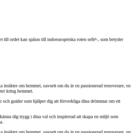
et till ordet kan spåras till indoeuropeiska roten selbʰ-, som betyder
iska insikter om hemmet, oavsett om du är en passionerad renoverare, en
eter kring hemmet.
ar och guider som hjälper dig att förverkliga dina drömmar om ett
 känna dig trygg i dina val och inspirerad att skapa en miljö som
a.
iska insikter om hemmet, oavsett om du är en passionerad renoverare, en