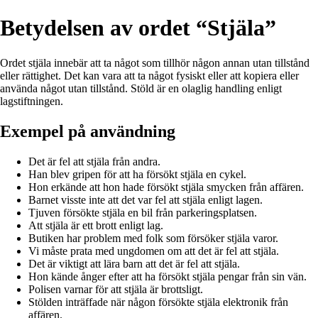
Betydelsen av ordet “Stjäla”
Ordet stjäla innebär att ta något som tillhör någon annan utan tillstånd
eller rättighet. Det kan vara att ta något fysiskt eller att kopiera eller
använda något utan tillstånd. Stöld är en olaglig handling enligt
lagstiftningen.
Exempel på användning
Det är fel att stjäla från andra.
Han blev gripen för att ha försökt stjäla en cykel.
Hon erkände att hon hade försökt stjäla smycken från affären.
Barnet visste inte att det var fel att stjäla enligt lagen.
Tjuven försökte stjäla en bil från parkeringsplatsen.
Att stjäla är ett brott enligt lag.
Butiken har problem med folk som försöker stjäla varor.
Vi måste prata med ungdomen om att det är fel att stjäla.
Det är viktigt att lära barn att det är fel att stjäla.
Hon kände ånger efter att ha försökt stjäla pengar från sin vän.
Polisen varnar för att stjäla är brottsligt.
Stölden inträffade när någon försökte stjäla elektronik från
affären.