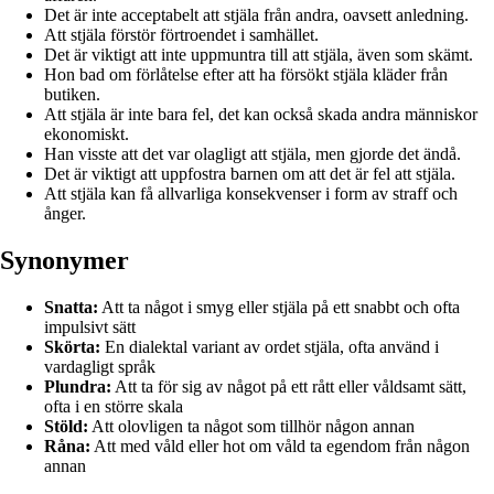
Det är inte acceptabelt att stjäla från andra, oavsett anledning.
Att stjäla förstör förtroendet i samhället.
Det är viktigt att inte uppmuntra till att stjäla, även som skämt.
Hon bad om förlåtelse efter att ha försökt stjäla kläder från
butiken.
Att stjäla är inte bara fel, det kan också skada andra människor
ekonomiskt.
Han visste att det var olagligt att stjäla, men gjorde det ändå.
Det är viktigt att uppfostra barnen om att det är fel att stjäla.
Att stjäla kan få allvarliga konsekvenser i form av straff och
ånger.
Synonymer
Snatta:
Att ta något i smyg eller stjäla på ett snabbt och ofta
impulsivt sätt
Skörta:
En dialektal variant av ordet stjäla, ofta använd i
vardagligt språk
Plundra:
Att ta för sig av något på ett rått eller våldsamt sätt,
ofta i en större skala
Stöld:
Att olovligen ta något som tillhör någon annan
Råna:
Att med våld eller hot om våld ta egendom från någon
annan