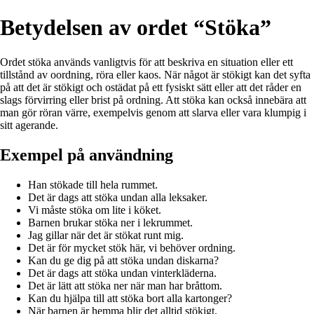
Betydelsen av ordet “Stöka”
Ordet stöka används vanligtvis för att beskriva en situation eller ett
tillstånd av oordning, röra eller kaos. När något är stökigt kan det syfta
på att det är stökigt och ostädat på ett fysiskt sätt eller att det råder en
slags förvirring eller brist på ordning. Att stöka kan också innebära att
man gör röran värre, exempelvis genom att slarva eller vara klumpig i
sitt agerande.
Exempel på användning
Han stökade till hela rummet.
Det är dags att stöka undan alla leksaker.
Vi måste stöka om lite i köket.
Barnen brukar stöka ner i lekrummet.
Jag gillar när det är stökat runt mig.
Det är för mycket stök här, vi behöver ordning.
Kan du ge dig på att stöka undan diskarna?
Det är dags att stöka undan vinterkläderna.
Det är lätt att stöka ner när man har bråttom.
Kan du hjälpa till att stöka bort alla kartonger?
När barnen är hemma blir det alltid stökigt.