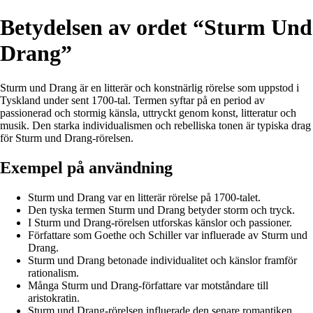
Betydelsen av ordet “Sturm Und
Drang”
Sturm und Drang är en litterär och konstnärlig rörelse som uppstod i
Tyskland under sent 1700-tal. Termen syftar på en period av
passionerad och stormig känsla, uttryckt genom konst, litteratur och
musik. Den starka individualismen och rebelliska tonen är typiska drag
för Sturm und Drang-rörelsen.
Exempel på användning
Sturm und Drang var en litterär rörelse på 1700-talet.
Den tyska termen Sturm und Drang betyder storm och tryck.
I Sturm und Drang-rörelsen utforskas känslor och passioner.
Författare som Goethe och Schiller var influerade av Sturm und
Drang.
Sturm und Drang betonade individualitet och känslor framför
rationalism.
Många Sturm und Drang-författare var motståndare till
aristokratin.
Sturm und Drang-rörelsen influerade den senare romantiken.