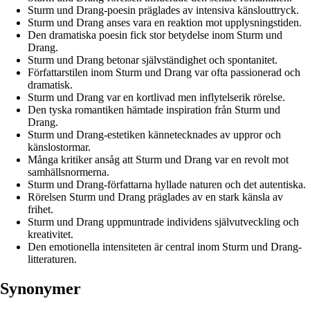
Sturm und Drang-poesin präglades av intensiva känslouttryck.
Sturm und Drang anses vara en reaktion mot upplysningstiden.
Den dramatiska poesin fick stor betydelse inom Sturm und
Drang.
Sturm und Drang betonar självständighet och spontanitet.
Författarstilen inom Sturm und Drang var ofta passionerad och
dramatisk.
Sturm und Drang var en kortlivad men inflytelserik rörelse.
Den tyska romantiken hämtade inspiration från Sturm und
Drang.
Sturm und Drang-estetiken kännetecknades av uppror och
känslostormar.
Många kritiker ansåg att Sturm und Drang var en revolt mot
samhällsnormerna.
Sturm und Drang-författarna hyllade naturen och det autentiska.
Rörelsen Sturm und Drang präglades av en stark känsla av
frihet.
Sturm und Drang uppmuntrade individens självutveckling och
kreativitet.
Den emotionella intensiteten är central inom Sturm und Drang-
litteraturen.
Synonymer