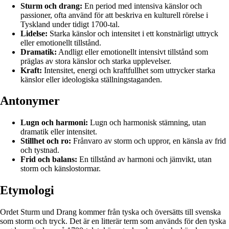
Sturm och drang:
En period med intensiva känslor och
passioner, ofta använd för att beskriva en kulturell rörelse i
Tyskland under tidigt 1700-tal.
Lidelse:
Starka känslor och intensitet i ett konstnärligt uttryck
eller emotionellt tillstånd.
Dramatik:
Andligt eller emotionellt intensivt tillstånd som
präglas av stora känslor och starka upplevelser.
Kraft:
Intensitet, energi och kraftfullhet som uttrycker starka
känslor eller ideologiska ställningstaganden.
Antonymer
Lugn och harmoni:
Lugn och harmonisk stämning, utan
dramatik eller intensitet.
Stillhet och ro:
Frånvaro av storm och uppror, en känsla av frid
och tystnad.
Frid och balans:
En tillstånd av harmoni och jämvikt, utan
storm och känslostormar.
Etymologi
Ordet Sturm und Drang kommer från tyska och översätts till svenska
som storm och tryck. Det är en litterär term som används för den tyska