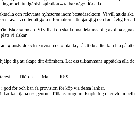
ningar och trädgårdsinspiration – vi har något för alla.
 aktuella och relevanta nyheterna inom bostadssektorn. Vi vill att du ska
 strävar vi efter att göra information lättillgänglig och förståelig för all
människor samman. Vi vill att du ska kunna dela med dig av dina egna 
plats vi älskar.
oggrant granskade och skrivna med omtanke, så att du alltid kan lita på at
 hjälpa dig att skapa ditt drömhem. Låt oss tillsammans upptäcka alla de
terest
TikTok
Mail
RSS
i god för och kan få provision för köp via dessa länkar.
 länkar kan tjäna oss genom affiliate-program. Kopiering eller vidarebefor