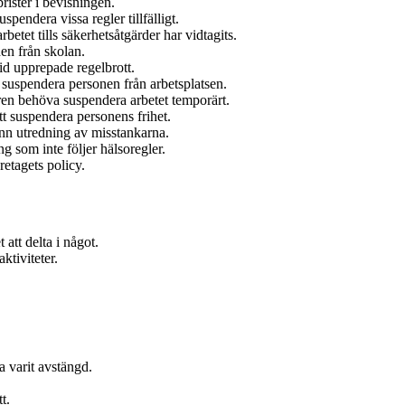
rister i bevisningen.
spendera vissa regler tillfälligt.
betet tills säkerhetsåtgärder har vidtagits.
en från skolan.
vid upprepade regelbrott.
a suspendera personen från arbetsplatsen.
ren behöva suspendera arbetet temporärt.
tt suspendera personens frihet.
ann utredning av misstankarna.
g som inte följer hälsoregler.
retagets policy.
att delta i något.
aktiviteter.
.
ha varit avstängd.
t.