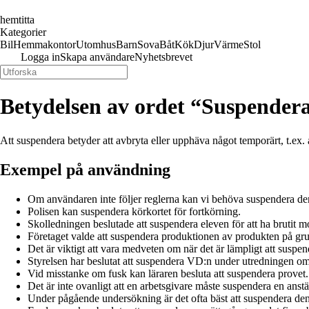
hemtitta
Kategorier
Bil
Hemmakontor
Utomhus
Barn
Sova
Båt
Kök
Djur
Värme
Stol
Logga in
Skapa användare
Nyhetsbrevet
Betydelsen av ordet “Suspender
Att suspendera betyder att avbryta eller upphäva något temporärt, t.ex. a
Exempel på användning
Om användaren inte följer reglerna kan vi behöva suspendera de
Polisen kan suspendera körkortet för fortkörning.
Skolledningen beslutade att suspendera eleven för att ha brutit m
Företaget valde att suspendera produktionen av produkten på gru
Det är viktigt att vara medveten om när det är lämpligt att suspen
Styrelsen har beslutat att suspendera VD:n under utredningen o
Vid misstanke om fusk kan läraren besluta att suspendera provet.
Det är inte ovanligt att en arbetsgivare måste suspendera en anstä
Under pågående undersökning är det ofta bäst att suspendera de