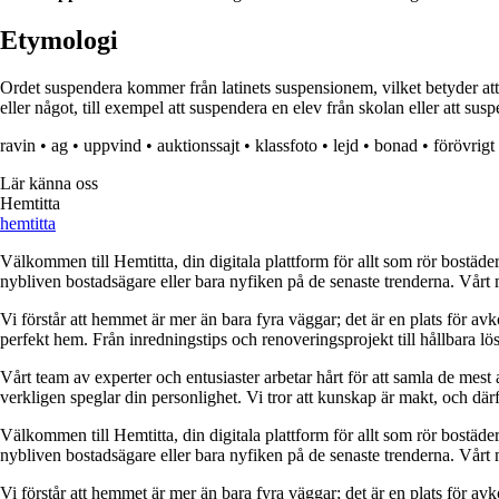
Etymologi
Ordet suspendera kommer från latinets suspensionem, vilket betyder att s
eller något, till exempel att suspendera en elev från skolan eller att su
ravin
•
ag
•
uppvind
•
auktionssajt
•
klassfoto
•
lejd
•
bonad
•
förövrigt
Lär känna oss
Hemtitta
hemtitta
Välkommen till Hemtitta, din digitala plattform för allt som rör bostäde
nybliven bostadsägare eller bara nyfiken på de senaste trenderna. Vårt 
Vi förstår att hemmet är mer än bara fyra väggar; det är en plats för a
perfekt hem. Från inredningstips och renoveringsprojekt till hållbara lös
Vårt team av experter och entusiaster arbetar hårt för att samla de mest
verkligen speglar din personlighet. Vi tror att kunskap är makt, och därför
Välkommen till Hemtitta, din digitala plattform för allt som rör bostäde
nybliven bostadsägare eller bara nyfiken på de senaste trenderna. Vårt 
Vi förstår att hemmet är mer än bara fyra väggar; det är en plats för a