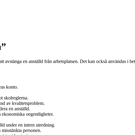
a”
tt avstänga en anställd från arbetsplatsen. Det kan också användas i betyd
ras konto.
ot skolreglerna.
nd av kvalitetsproblem.
dera en anställd.
m ekonomiska oegentligheter.
lld under en intern utredning.
n misstänkta personen.