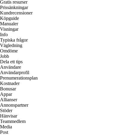
Gratis resurser
Prissänkningar
Kundrecensioner
Köpguide
Manualer
Visningar
Info
Typiska frågor
Vägledning
Omdöme
Jobb
Dela ett tips
Användare
Användarprofil
Prenumerationsplan
Kostnader
Bonusar
Appar
Allianser
Annonspartner
Stöder
Hänvisar
Teammedlem
Media
Post