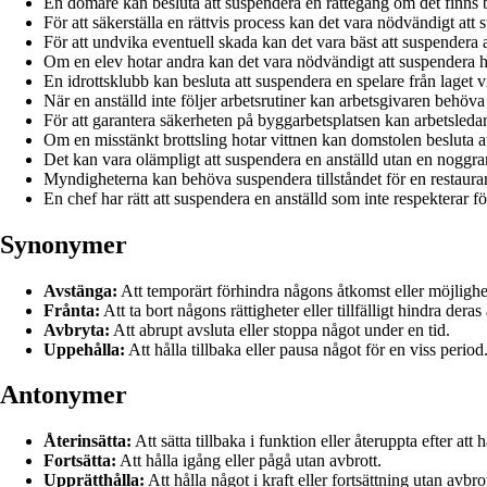
En domare kan besluta att suspendera en rättegång om det finns b
För att säkerställa en rättvis process kan det vara nödvändigt att su
För att undvika eventuell skada kan det vara bäst att suspendera ar
Om en elev hotar andra kan det vara nödvändigt att suspendera h
En idrottsklubb kan besluta att suspendera en spelare från laget 
När en anställd inte följer arbetsrutiner kan arbetsgivaren behöv
För att garantera säkerheten på byggarbetsplatsen kan arbetsleda
Om en misstänkt brottsling hotar vittnen kan domstolen besluta a
Det kan vara olämpligt att suspendera en anställd utan en noggr
Myndigheterna kan behöva suspendera tillståndet för en restauran
En chef har rätt att suspendera en anställd som inte respekterar fö
Synonymer
Avstänga:
Att temporärt förhindra någons åtkomst eller möjlighet 
Frånta:
Att ta bort någons rättigheter eller tillfälligt hindra deras 
Avbryta:
Att abrupt avsluta eller stoppa något under en tid.
Uppehålla:
Att hålla tillbaka eller pausa något för en viss period
Antonymer
Återinsätta:
Att sätta tillbaka i funktion eller återuppta efter att 
Fortsätta:
Att hålla igång eller pågå utan avbrott.
Upprätthålla:
Att hålla något i kraft eller fortsättning utan avbrot