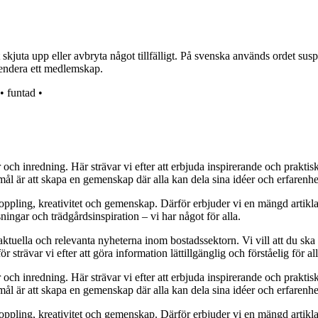
kjuta upp eller avbryta något tillfälligt. På svenska används ordet susp
spendera ett medlemskap.
•
funtad
•
r och inredning. Här strävar vi efter att erbjuda inspirerande och prakt
mål är att skapa en gemenskap där alla kan dela sina idéer och erfarenh
vkoppling, kreativitet och gemenskap. Därför erbjuder vi en mängd artikl
ningar och trädgårdsinspiration – vi har något för alla.
 aktuella och relevanta nyheterna inom bostadssektorn. Vi vill att du ska
 strävar vi efter att göra information lättillgänglig och förståelig för all
r och inredning. Här strävar vi efter att erbjuda inspirerande och prakt
mål är att skapa en gemenskap där alla kan dela sina idéer och erfarenh
vkoppling, kreativitet och gemenskap. Därför erbjuder vi en mängd artikl