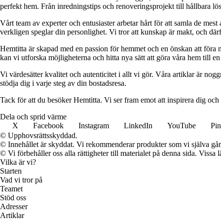
perfekt hem. Från inredningstips och renoveringsprojekt till hållbara lös
Vårt team av experter och entusiaster arbetar hårt för att samla de mest
verkligen speglar din personlighet. Vi tror att kunskap är makt, och därför
Hemtitta är skapad med en passion för hemmet och en önskan att föra 
kan vi utforska möjligheterna och hitta nya sätt att göra våra hem till en 
Vi värdesätter kvalitet och autenticitet i allt vi gör. Våra artiklar är n
stödja dig i varje steg av din bostadsresa.
Tack för att du besöker Hemtitta. Vi ser fram emot att inspirera dig och
Dela och sprid värme
X
Facebook
Instagram
LinkedIn
YouTube
Pin
© Upphovsrättsskyddad.
© Innehållet är skyddat. Vi rekommenderar produkter som vi själva går 
© Vi förbehåller oss alla rättigheter till materialet på denna sida. Vissa
Vilka är vi?
Starten
Vad vi tror på
Teamet
Stöd oss
Adresser
Artiklar